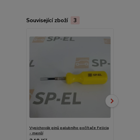
Související zboží
3
Vypichovák pinů palubního počítače Felicia
Vypichovák p
- menší
- ORIGINÁL 