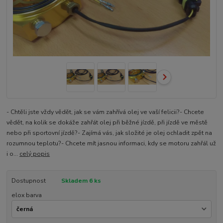
- Chtěli jste vždy vědět, jak se vám zahřívá olej ve vaší felicii?- Chcete
vědět, na kolik se dokáže zahřát olej při běžné jízdě, při jízdě ve městě
nebo při sportovní jízdě?- Zajímá vás, jak složité je olej ochladit zpět na
rozumnou teplotu?- Chcete mít jasnou informaci, kdy se motoru zahřál už
i o...
celý popis
Dostupnost
Skladem 6 ks
elox barva