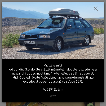
0
ks
+420 603 411 581
CZK
za
0,00 Kč
Po - Pá 9:00 - 17:00
Menu
Hledat
Úvod
Palubní počítač APRI
Sada snimače teploty oleje pro palubní
počítač APRI (Felicia)
Sada snimače teploty oleje pro
Milí zákaznící,
palubní počítač APRI (Felicia)
od pondělí 3.8. do úterý 11.8. máme letní dovolenou. Jedeme si
na pár dní oddechnout k moři. Ale netřeba se tím stresovat,
klidně objednávejte, Vaše objednávka se nikde neztratí, ale
expedovat budeme zase až ve středu 12.8.
Váš SP-EL tým
Zavřít