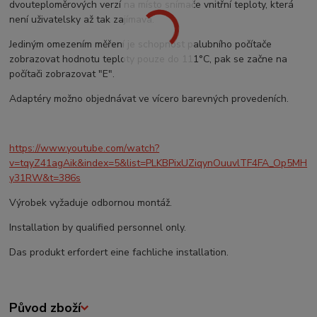
dvouteploměrových verzí na místo snímače vnitřní teploty, která
není uživatelsky až tak zajímavá.
Jediným omezením měření je schopnost palubního počítače
zobrazovat hodnotu teploty pouze do 111°C, pak se začne na
počítači zobrazovat "E".
Adaptéry možno objednávat ve vícero barevných provedeních.
https://www.youtube.com/watch?
v=tqyZ41agAik&index=5&list=PLKBPixUZiqynOuuvlTF4FA_Op5MH
y31RW&t=386s
Výrobek vyžaduje odbornou montáž.
Installation by qualified personnel only.
Das produkt erfordert eine fachliche installation.
Původ zboží