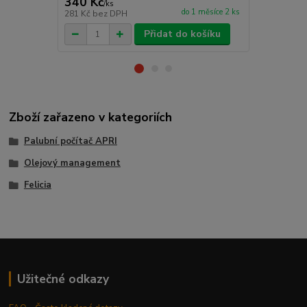
340 Kč
561 Kč
/
ks
/
ks
do 1 měsíce 2 ks
281 Kč
bez DPH
464 Kč
bez 
Přidat do košíku
Zboží zařazeno v kategoriích
Palubní počítač APRI
Olejový management
Felicia
Užitečné odkazy