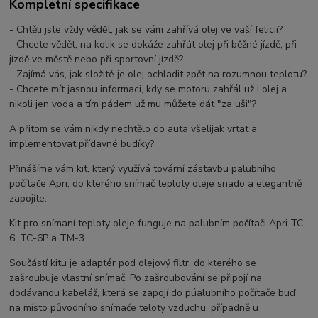
Kompletní specifikace
- Chtěli jste vždy vědět, jak se vám zahřívá olej ve vaší felicii?
- Chcete vědět, na kolik se dokáže zahřát olej při běžné jízdě, při
jízdě ve městě nebo při s
portovní jízdě?
- Zajímá vás, jak složité je olej ochladit zpět na rozumnou teplotu?
- Chcete mít jasnou informaci, kdy se motoru zahřál už i olej a
nikoli jen voda a tím pádem už mu můžete dát "za uši"?
A přitom se vám nikdy nechtělo do auta všelijak vrtat a
implementovat přídavné budíky?
Přinášíme vám kit, který využívá tovární zástavbu palubního
počítače Apri, do kterého snímač teploty oleje snado a elegantně
zapojíte.
Kit pro snímaní teploty oleje funguje na palubním počítači Apri TC-
6, TC-6P a TM-3.
Součástí kitu je adaptér pod olejový filtr, do kterého se
zašroubuje vlastní snímač. Po zašroubování se připojí na
dodávanou kabeláž, která se zapojí do púalubního počítače buď
na místo původního snímače teloty vzduchu, případně u