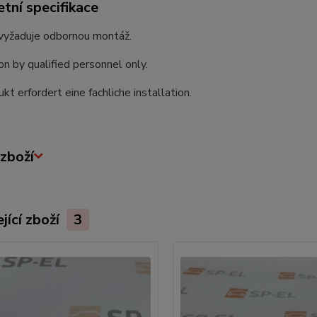
tní specifikace
vyžaduje odbornou montáž.
ion by qualified personnel only.
kt erfordert eine fachliche installation.
zboží
jící zboží
3