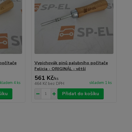
počítače
Vypichovák pinů palubního počítače
Felicia - ORIGINÁL - větší
561 Kč
/
ks
kladem 4 ks
skladem 1 ks
464 Kč
bez DPH
šíku
Přidat do košíku