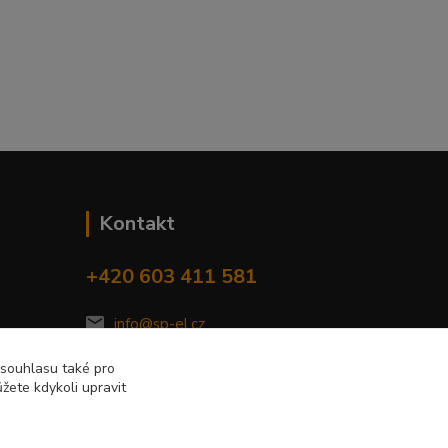
Kontakt
+420 603 411 581
info@sp-el.cz
 souhlasu také pro
žete kdykoli upravit