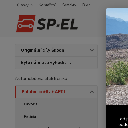
Články
Ke stažení
Kontakty
Blog
Úvod
P
Originální díly Škoda
Sním
Bylo nám líto vyhodit ...
Automobilová elektronika
Palubní počítač APRI
Favorit
Felicia
od p
odde