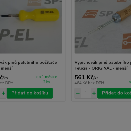
vák pinů palubního počítače
Vypichovák pinů palubního 
- menší
Felicia - ORIGINÁL - menší
č
561 Kč
do 1 měsíce
/
ks
/
ks
2 ks
s
ez DPH
464 Kč
bez DPH
Přidat do košíku
Přidat do ko