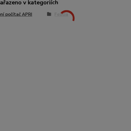
zařazeno v kategoriích
ní počítač APRI
Felicia