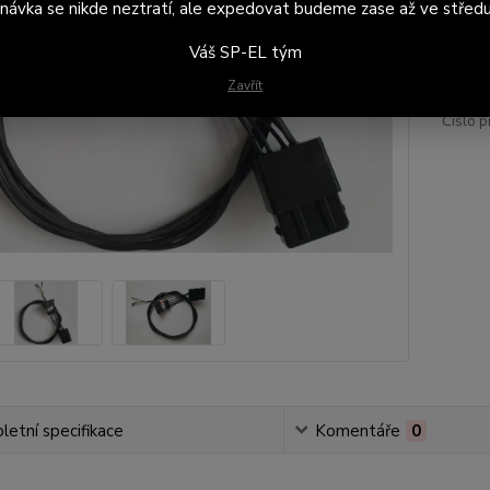
návka se nikde neztratí, ale expedovat budeme zase až ve středu
1 
Váš SP-EL tým
889
Zavřít
Číslo p
etní specifikace
Komentáře
0