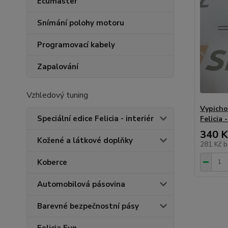
Ecumaster
Snímání polohy motoru
Programovací kabely
Zapalování
Vzhledový tuning
Vypicho
Speciální edice Felicia - interiér
Felicia 
340 K
Kožené a látkové doplňky
281 Kč
b
Koberce
Automobilová pásovina
Barevné bezpečnostní pásy