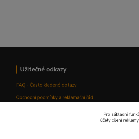
Užitečné odkazy
FAQ - Často kladené dotazy
Obchodní podmínky a reklamační řád
Pro základní funk
účely cílení reklam