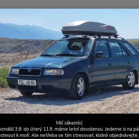
Nevíte
Hledat
+420
Po - P
alubní počítač APRI
Snímač průtoku Felicia BMM
ač průtoku Felicia BMM
Flow
Výrobe
person
popis
Milí zákaznící,
Dos
ondělí 3.8. do úterý 11.8. máme letní dovolenou. Jedeme si na pá
chnout k moři. Ale netřeba se tím stresovat, klidně objednávejte,