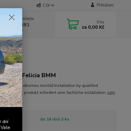
Přihlášení
CZK
 si rady? Zavolejte.
0
ks
 603 411 581
za
0,00 Kč
á 9:00 - 17:00
 reader Felicia BMM
k vyžaduje odbornou montáž.Installation by qualified
nel only.Das produkt erfordert eine fachliche installation.
celý
tupnost
do 14 dnů 3 ks
r dní
 Vaše