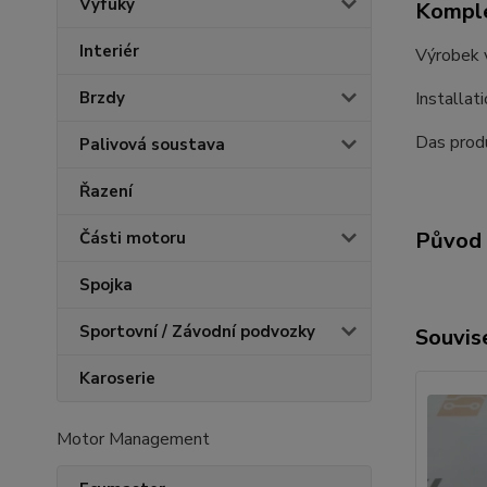
Výfuky
Komple
Interiér
Výrobek 
Installat
Brzdy
Das produ
Palivová soustava
Řazení
Původ 
Části motoru
Spojka
Sportovní / Závodní podvozky
Souvise
Karoserie
Motor Management