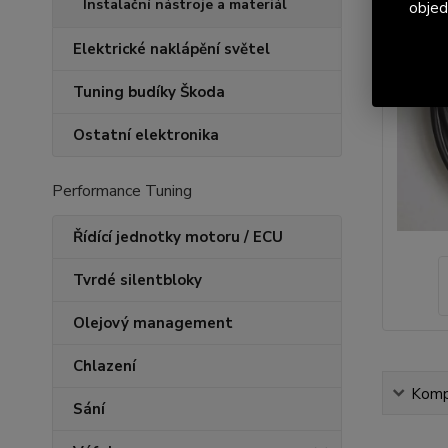
Instalační nástroje a materiál
objed
Elektrické naklápění světel
Tuning budíky Škoda
Ostatní elektronika
Performance Tuning
Řídící jednotky motoru / ECU
Tvrdé silentbloky
Olejový management
Chlazení
Kompl
Sání