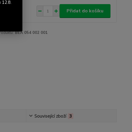
 12.8.
076 Kč
/
ks
Přidat do košíku
 Kč
bez DPH
roduktu:
BEA 054 002 001
Související zboží
3