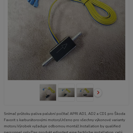
Snímač průtoku paliva palubní počítač APRI AD1, AD2 a CD1 pro Škoda
Favorit s karburátorovými motoryUrčeno pro všechny výkonové varianty
motoru.Výrobek vyžaduje odbornou montáž.Installation by qualified
personnel only.Das produkt erfordert eine fachliche installation.
celý