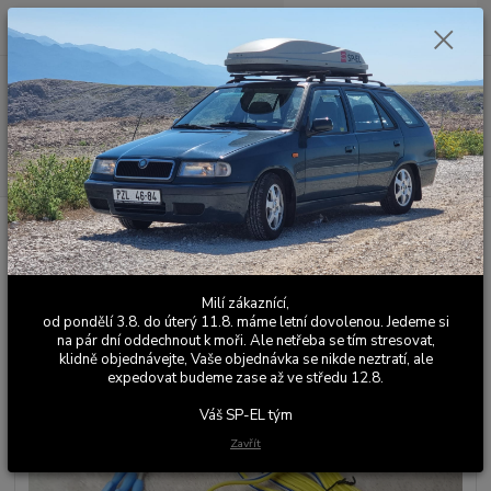
0
ks
+420 603 411 581
CZK
za
0,00 Kč
Po - Pá 9:00 - 17:00
Menu
Hledat
Úvod
Palubní počítač APRI
Snímač průtoku paliva Favorit karburátor
Snímač průtoku paliva Favorit
karburátor
Milí zákaznící,
od pondělí 3.8. do úterý 11.8. máme letní dovolenou. Jedeme si
na pár dní oddechnout k moři. Ale netřeba se tím stresovat,
klidně objednávejte, Vaše objednávka se nikde neztratí, ale
expedovat budeme zase až ve středu 12.8.
Váš SP-EL tým
Zavřít