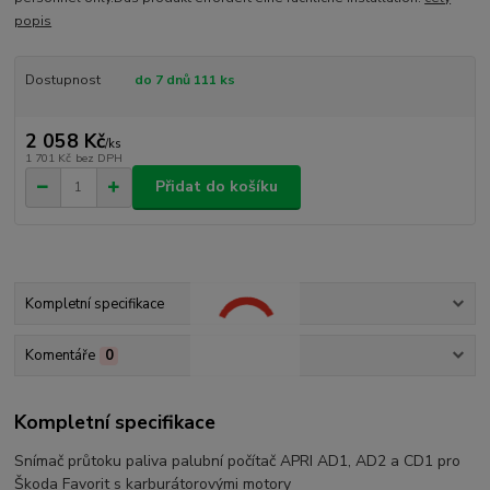
popis
Dostupnost
do 7 dnů 111 ks
2 058 Kč
/
ks
1 701 Kč
bez DPH
Přidat do košíku
Kompletní specifikace
Komentáře
0
Kompletní specifikace
Snímač průtoku paliva palubní počítač APRI AD1, AD2 a CD1 pro
Škoda Favorit s karburátorovými motory