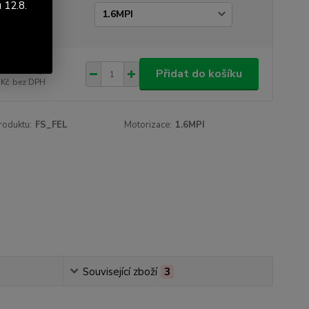
 12.8.
orizace
076 Kč
/
ks
Přidat do košíku
 Kč
bez DPH
roduktu:
FS_FEL
Motorizace:
1.6MPI
Související zboží
3