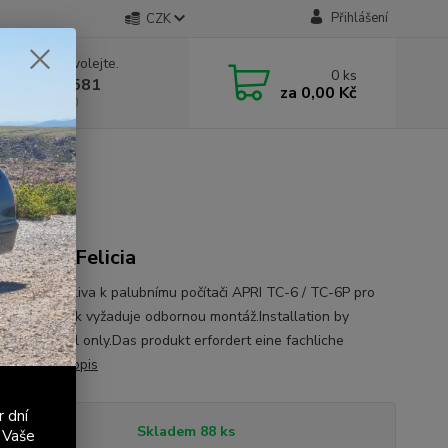
Přihlášení
CZK
 si rady? Zavolejte.
0
ks
 603 411 581
za
0,00 Kč
á 9:00 - 17:00
 reader Felicia
 průtoku paliva k palubnímu počítači APRI TC-6 / TC-6P pro
eliciaVýrobek vyžaduje odbornou montáž.Installation by
ied personnel only.Das produkt erfordert eine fachliche
ation.
celý popis
r dní
tupnost
Skladem 88 ks
 Vaše