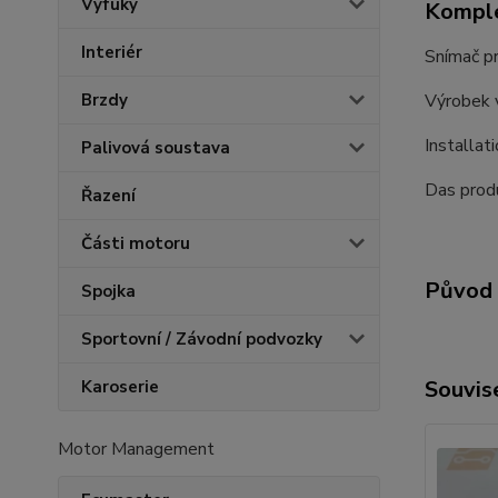
Výfuky
Komple
Interiér
Snímač pr
Výrobek 
Brzdy
Installat
Palivová soustava
Das produ
Řazení
Části motoru
Původ 
Spojka
Sportovní / Závodní podvozky
Souvise
Karoserie
Motor Management