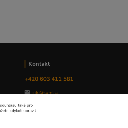
Kontakt
+420 603 411 581
info@sp-el.cz
 souhlasu také pro
žete kdykoli upravit