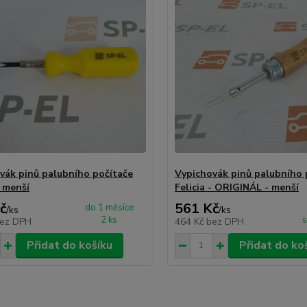
vák pinů palubního počítače
Vypichovák pinů palubního 
- menší
Felicia - ORIGINÁL - menší
č
561 Kč
do 1 měsíce
/
ks
/
ks
2 ks
s
ez DPH
464 Kč
bez DPH
Přidat do košíku
Přidat do ko