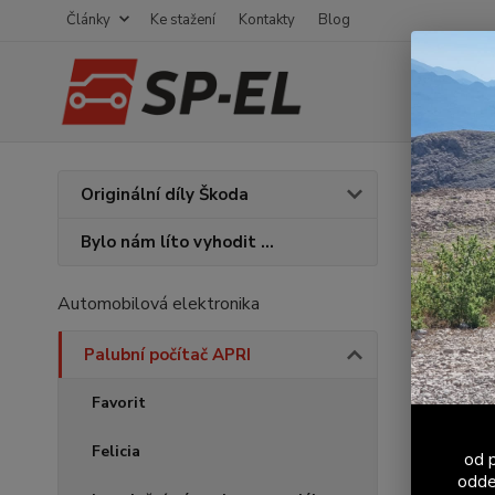
Články
Ke stažení
Kontakty
Blog
Úvod
P
Originální díly Škoda
Sním
Bylo nám líto vyhodit ...
Automobilová elektronika
Palubní počítač APRI
Favorit
Felicia
od p
odde