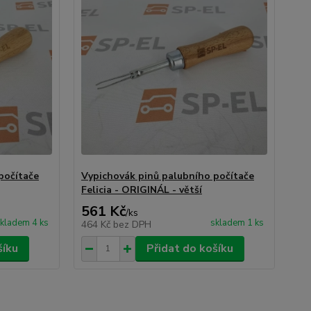
počítače
Vypichovák pinů palubního počítače
Felicia - ORIGINÁL - větší
561 Kč
/
ks
kladem 4 ks
skladem 1 ks
464 Kč
bez DPH
šíku
Přidat do košíku