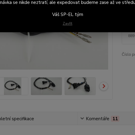
návka se nikde neztratí, ale expedovat budeme zase až ve středu
Mot
Váš SP-EL tým
Zavřít
1 
889
Číslo p
etní specifikace
Komentáře
11