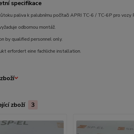
tní specifikace
ůtoku paliva k palubnímu počítači APRI TC-6 / TC-6P pro vozy F
vyžaduje odbornou montáž.
ion by qualified personnel only.
kt erfordert eine fachliche installation.
zboží
jící zboží
3