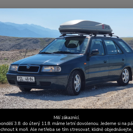
Nevíte
Hledat
+420
Po - P
alubní počítač APRI
Snímač průtoku paliva Felicia
ač průtoku paliva Felicia
Flow
Snímač
vozy F
qualif
install
Milí zákaznící,
ondělí 3.8. do úterý 11.8. máme letní dovolenou. Jedeme si na pá
Dos
chnout k moři. Ale netřeba se tím stresovat, klidně objednávejte,