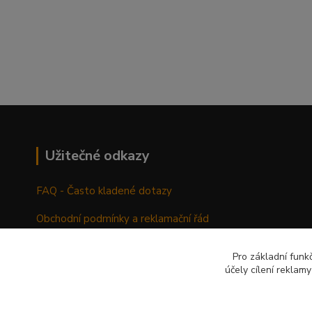
Užitečné odkazy
FAQ - Často kladené dotazy
Obchodní podmínky a reklamační řád
Pro základní funk
účely cílení reklam