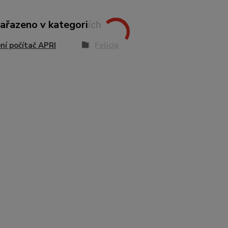
zařazeno v kategoriích
ní počítač APRI
Felicia