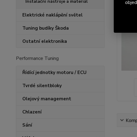
Instalační nástroje a materiál
objed
Elektrické naklápění světel
Tuning budíky Škoda
Ostatní elektronika
Performance Tuning
Řídící jednotky motoru / ECU
Tvrdé silentbloky
Olejový management
Chlazení
Kompl
Sání