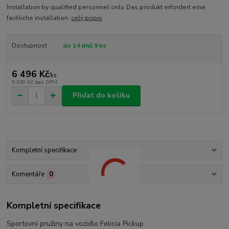
Installation by qualified personnel only. Das produkt erfordert eine
fachliche installation.
celý popis
Dostupnost
do 14 dnů 9 ks
6 496 Kč
/
ks
5 369 Kč
bez DPH
Přidat do košíku
Kompletní specifikace
Komentáře
0
Kompletní specifikace
Sportovní pružiny na vozidlo Felicia Pickup