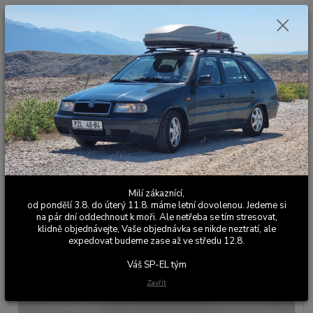
0
ks
+420 603 411 581
CZK
za
0,00 Kč
Po - Pá 9:00 - 17:00
Menu
Hledat
Úvod
Sportovní / Závodní podvozky
Pružiny
Sportovní pružiny
-35/-30mm - Felicia Fun / Pickup / Pick up
Sportovní pružiny -35/-30mm -
Milí zákaznící,
Felicia Fun / Pickup / Pick up
od pondělí 3.8. do úterý 11.8. máme letní dovolenou. Jedeme si
na pár dní oddechnout k moři. Ale netřeba se tím stresovat,
klidně objednávejte, Vaše objednávka se nikde neztratí, ale
expedovat budeme zase až ve středu 12.8.
Váš SP-EL tým
Zavřít