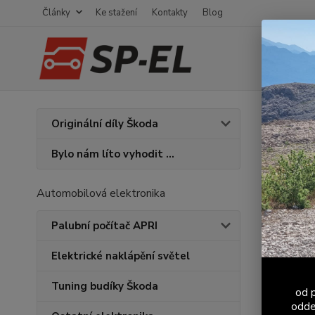
Články
Ke stažení
Kontakty
Blog
Úvod
S
Originální díly Škoda
ABS!
Bylo nám líto vyhodit ...
Spor
tlum
Automobilová elektronika
Palubní počítač APRI
Elektrické naklápění světel
Tuning budíky Škoda
od p
odde