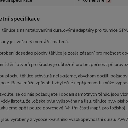
etní specifikace
Komentáře
0
tní specifikace
 těhlice s nainstalovanými duralovými adaptéry pro tlumiče SP
sady je i veškerý montážní materiál.
robení dosedací plochy těhlice je zcela zásadní pro možnost doc
místění otvorů pro šrouby je důležité pro bezpečnost při provoz
u plochu těhlice schválně nelakujeme, abychom docílili požadov
spoje. Barva může způsobit zbytečné nepříjemnosti, může vyprask
zvolíte, že od nás požadujete i dodání samotných těhlic, jsou v
vždy jistotu, že ložiska byla vylisována na lisu, těhlice byly pí
lakujeme opět pouze povrchově. Vnitřní části (např. pro ložisko) j
jsou vyrobeny z vysoce kvalitního
vysokopevnostní duralu AW