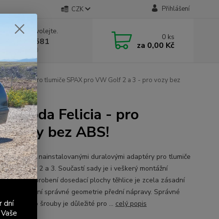
Přihlášení
CZK
 si rady? Zavolejte.
0
ks
 603 411 581
za
0,00 Kč
á 9:00 - 17:00
da Felicia - pro tlumiče SPAX pro VW Golf 2 a 3 - pro vozy bez
y Škoda Felicia - pro
ro vozy bez ABS!
né těhlice s nainstalovanými duralovými adaptéry pro tlumiče
ro VW Golf 2 a 3. Součastí sady je i veškerý montážní
ál. Přesné obrobení dosedací plochy těhlice je zcela zásadní
žnost docílení správné geometrie přední nápravy. Správné
r dní
í otvorů pro šrouby je důležité pro ...
celý popis
 Vaše