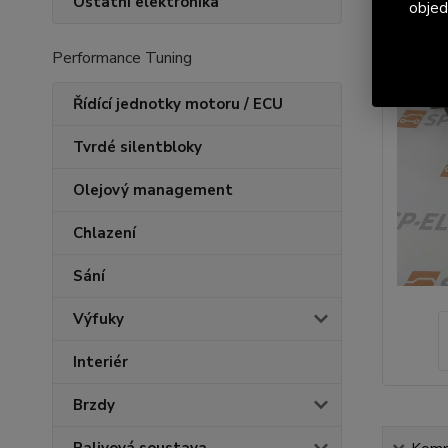
Ostatní elektronika
objed
Performance Tuning
Řídící jednotky motoru / ECU
Tvrdé silentbloky
Olejový management
Chlazení
Sání
Výfuky
Interiér
Brzdy