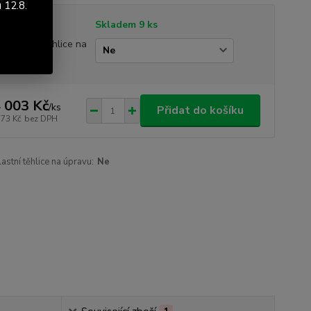
 12.8.
tupnost
Skladem 9 ks
lu vlastní těhlice na
avu
 003 Kč
/
ks
Přidat do košíku
573 Kč
bez DPH
lastní těhlice na úpravu:
Ne