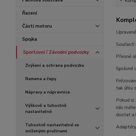
Palivová soustava
Kompl
Řazení
Komple
Části motoru
Upravené
Spojka
Součastí 
Sportovní / Závodní podvozky
Přesné ob
Zvýšení a ochrana podvozku
Správné u
Ramena a čepy
Frézovano
tak úhlu 
Nápravy a nápravnice
Pokud si 
Výškově a tuhostně
nás máte 
nastavitelné
dostat a 
Tuhostně nastavitelné se
Adaptéry 
sníženými pružinami