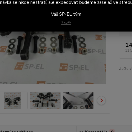
návka se nikde neztratí, ale expedovat budeme zase až ve středu
Dos
Váš SP-EL tým
Zaš
Zavřít
úpr
14
11 
Zašlu v