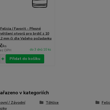
Felicia / Favorit - Přesné
zvětšení otvorů pro brdič z 10
2 mm či dle Vašeho požadavku
č
/
ks
do 3 dnů 10 ks
ez DPH
Přidat do košíku
zařazeno v kategoriích
ovní / Závodní
Těhlice
Felic
ozky