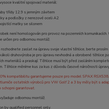
 vysoce kvalitní spojovací materiál:
uby třídy 12.9 s jemným závitem
ky a podložky z nerezové oceli A2
ojistící matky se silonem
obek není homologován pro provoz na pozemních komunikacích. Ur
je určen pro odbornou montáž.
rozhodnete zaslat na úpravu svoje vlastní těhlice, berte prosím 
kákoli druhovýroba je pro úpravu nevhodná a obrobené těhlice j
ích materiálů a praskají. Těhlice musí být před zasláním komple
m. Těhlice měníme kus za kus z důvodu časové náročnosti úpravy, 
00% kompatibilitu garantujeme pouze pro model SPAX RSX538, 
tlumiče ostatních výrobců pro VW Golf 2 a 3 by měly být s ada
 schopni garantovat.
vyžaduje odbornou montáž.
ion by qualified personnel only.