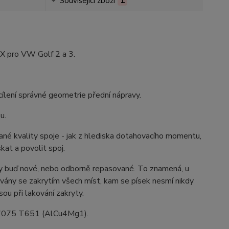
Související zboží
1
AX pro VW Golf 2 a 3.
ílení správné geometrie přední nápravy.
u.
ané kvality spoje - jak z hlediska dotahovacího momentu,
at a povolit spoj.
ždy buď nové, nebo odborně repasované. To znamená, u
skovány se zakrytím všech míst, kam se písek nesmí nikdy
sou při lakování zakryty.
7075 T651 (AlCu4Mg1).