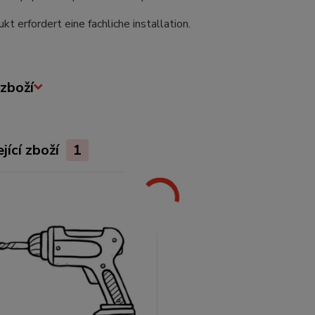
kt erfordert eine fachliche installation.
zboží
jící zboží
1