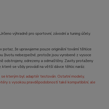
čeno výhradně pro sportovní, závodní a tuning účely.
v potaz, že upravujeme pouze originální tovární těhlice
sou životu nebezpečné, protože jsou vyrobené z vysoce
tně odstrojeny, odrezeny a odmaštěny. Zavity protaženy
které se vždy provádí na větší dávce těhlic naráz.
se kterým byl adaptér testován. Ostatní modely,
ptéry s vysokou pravděpodobností také kompatibilní, ale