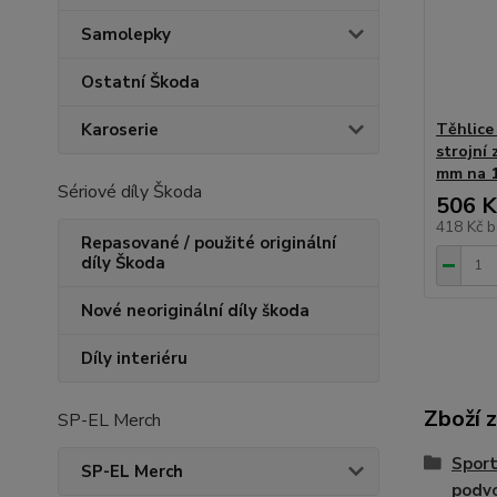
Samolepky
Ostatní Škoda
Těhlice 
Karoserie
strojní 
mm na 1
Sériové díly Škoda
506 K
418 Kč
b
Repasované / použité originální
díly Škoda
Nové neoriginální díly škoda
Díly interiéru
Zboží 
SP-EL Merch
Sport
SP-EL Merch
podv