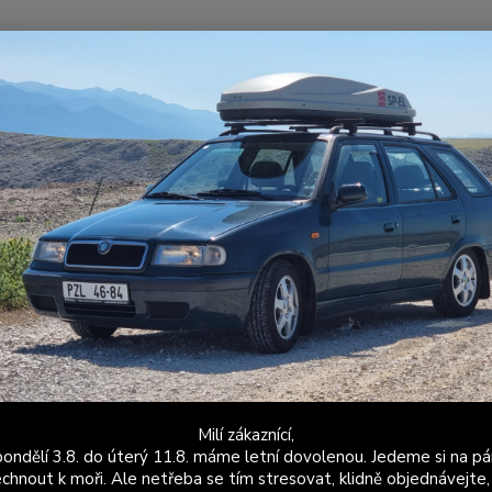
Nevíte
Hledat
+420
Po - P
portovní / Závodní podvozky
Sportovní / závodní těhlice s adaptéry Ško
tovní / závodní těhlice s adaptér
iče SPAX pro VW Golf 2 a 3 - p
Uprave
SPAX p
materi
pro mo
Milí zákaznící,
ondělí 3.8. do úterý 11.8. máme letní dovolenou. Jedeme si na pá
umístěn
chnout k moři. Ale netřeba se tím stresovat, klidně objednávejte,