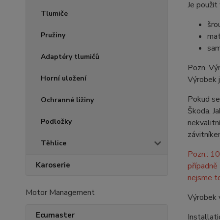
Je použit
Tlumiče
šro
Pružiny
mat
sam
Adaptéry tlumičů
Pozn. Výr
Horní uložení
Výrobek 
Pokud se 
Ochranné ližiny
Škoda. Ja
Podložky
nekvalitn
závitníke
Těhlice
Pozn.: 1
Karoserie
případně 
nejsme to
Motor Management
Výrobek 
Ecumaster
Installat