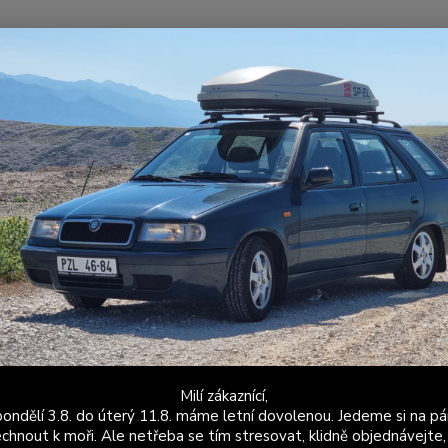
Nevíte
Hledat
+420
Po - P
ožené a látkové doplňky
Škoda Felicia
Stínítka
Stínítka Felicia -
ítka Felicia - červená kůže
Upozor
stíníte
použit
Felici
šití je
Milí zákaznící,
ondělí 3.8. do úterý 11.8. máme letní dovolenou. Jedeme si na pá
Dos
chnout k moři. Ale netřeba se tím stresovat, klidně objednávejte,