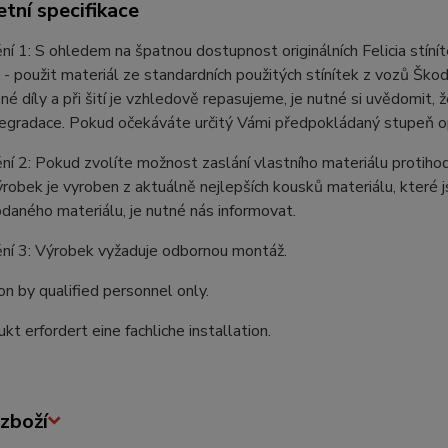
tní specifikace
í 1: S ohledem na špatnou dostupnost originálních Felicia stíníte
 - použit materiál ze standardních použitých stínítek z vozů Ško
é díly a při šití je vzhledově repasujeme, je nutné si uvědomit,
degradace. Pokud očekáváte určitý Vámi předpokládaný stupeň opot
í 2: Pokud zvolíte možnost zaslání vlastního materiálu protiho
robek je vyroben z aktuálně nejlepších kousků materiálu, které
daného materiálu, je nutné nás informovat.
ní 3: Výrobek vyžaduje odbornou montáž.
ion by qualified personnel only.
kt erfordert eine fachliche installation.
zboží