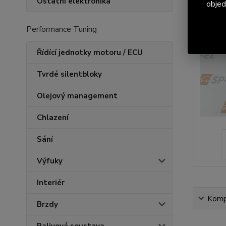
Ostatní elektronika
objed
Performance Tuning
Řídící jednotky motoru / ECU
Tvrdé silentbloky
Olejový management
Chlazení
Sání
Výfuky
Interiér
Kompl
Brzdy