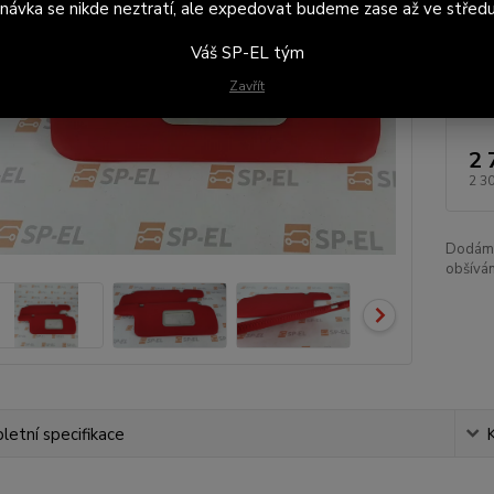
návka se nikde neztratí, ale expedovat budeme zase až ve středu
Dod
na 
Váš SP-EL tým
Cen
Zavřít
2 
2 3
Dodám v
obšíván
etní specifikace