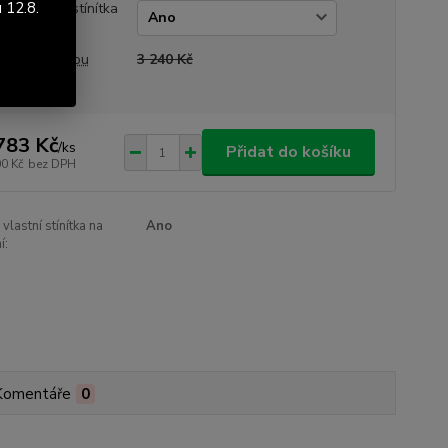
 12.8.
ám vlastní stínítka
obšívání
a před slevou
3 240 Kč
783 Kč
/
ks
Přidat do košíku
00 Kč
bez DPH
lastní stínítka na
Ano
í:
Komentáře
0