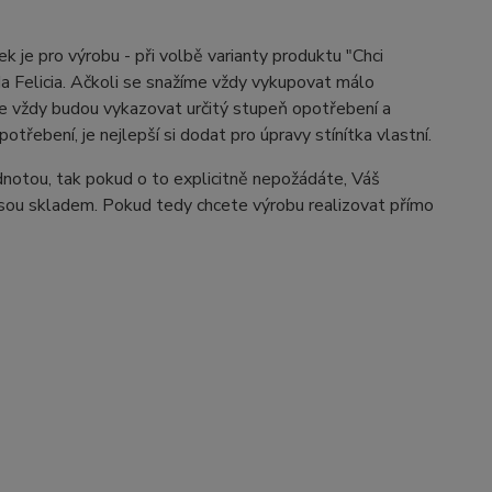
k je pro výrobu - při volbě varianty produktu "Chci
da Felicia. Ačkoli se snažíme vždy vykupovat málo
 že vždy budou vykazovat určitý stupeň opotřebení a
řebení, je nejlepší si dodat pro úpravy stínítka vlastní.
dnotou, tak pokud o to explicitně nepožádáte, Váš
 jsou skladem. Pokud tedy chcete výrobu realizovat přímo