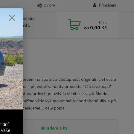
Přihlášení
CZK
 si rady? Zavolejte.
0
ks
 603 411 581
za
0,00 Kč
á 9:00 - 17:00
 červená kůže
nění 1: S ohledem na špatnou dostupnost originálních Felicia
k je pro výrobu - při volbě varianty produktu "Chci zakoupit" -
 materiál ze standardních použitých stínítek z vozů Škoda
a. Ačkoli se snažíme vždy vykupovat málo opotřebené díly a při
 vzhledově repasujeme,...
celý popis
r dní
tupnost
skladem 1 ks
 Vaše