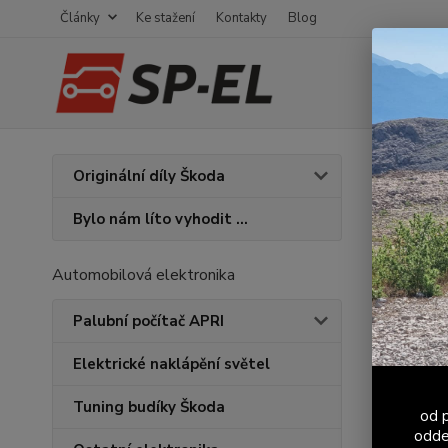
Články
Ke stažení
Kontakty
Blog
Úvod
K
Originální díly Škoda
Stín
Bylo nám líto vyhodit ...
Automobilová elektronika
Palubní počítač APRI
Elektrické naklápění světel
Tuning budíky Škoda
od p
odde