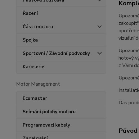
Palivová soustava
Komple
Řazení
Upozorněn
zakoupit"
Části motoru
opotřeben
vizuální 
Spojka
Upozorněn
Sportovní / Závodní podvozky
hotový vý
z Vámi do
Karoserie
Upozorně
Motor Management
Installat
Ecumaster
Das produ
Snímání polohy motoru
Programovací kabely
Původ 
Zapalování