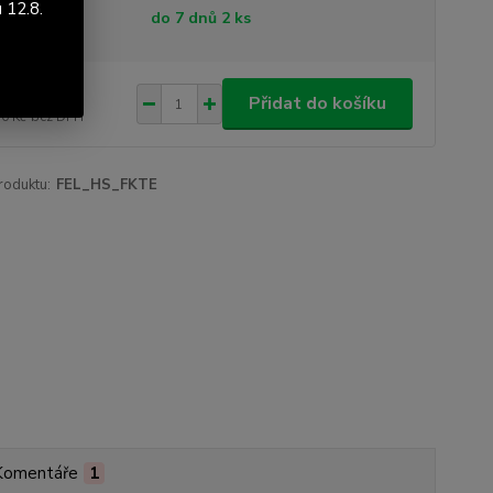
 12.8.
tupnost
do 7 dnů 2 ks
787 Kč
/
ks
Přidat do košíku
30 Kč
bez DPH
roduktu:
FEL_HS_FKTE
Komentáře
1