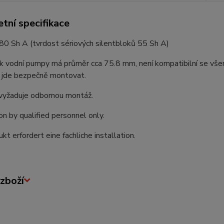
tní specifikace
80 Sh A (tvrdost sériových silentbloků 55 Sh A)
ok vodní pumpy má průměr cca 75.8 mm, není kompatibilní se v
 jde bezpečně montovat.
vyžaduje odbornou montáž.
ion by qualified personnel only.
kt erfordert eine fachliche installation.
zboží