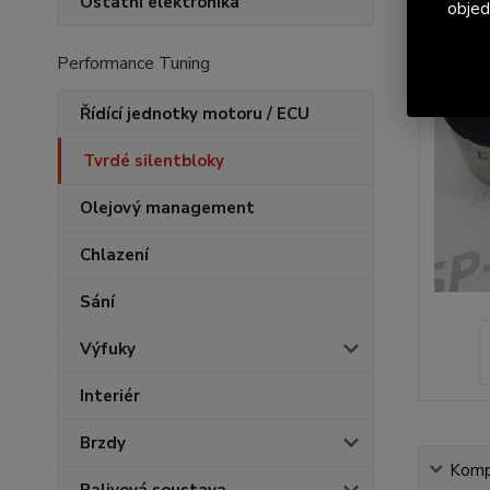
Ostatní elektronika
objed
Performance Tuning
Řídící jednotky motoru / ECU
Tvrdé silentbloky
Olejový management
Chlazení
Sání
Výfuky
Interiér
Brzdy
Kompl