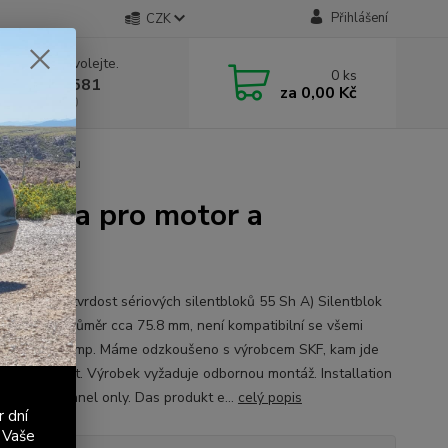
Přihlášení
CZK
 si rady? Zavolejte.
0
ks
 603 411 581
za
0,00 Kč
á 9:00 - 17:00
r a převodovku
ní sada pro motor a
t: 80 Sh A (tvrdost sériových silentbloků 55 Sh A) Silentblok
pumpy má průměr cca 75.8 mm, není kompatibilní se všemi
i vodních pump. Máme odzkoušeno s výrobcem SKF, kam jde
ně montovat. Výrobek vyžaduje odbornou montáž. Installation
ified personnel only. Das produkt e...
celý popis
r dní
 Vaše