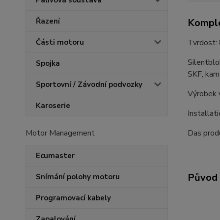
Palivová soustava
Komple
Řazení
Tvrdost: 
Části motoru
Silentbl
Spojka
SKF, kam
Sportovní / Závodní podvozky
Výrobek 
Karoserie
Installat
Das produ
Motor Management
Ecumaster
Původ 
Snímání polohy motoru
Programovací kabely
Zapalování