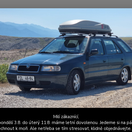
Nevíte
Hledat
+420
Po - P
vrdé silentbloky
Tvrdé silentbloky - Felicia - kompletní sada pro moto
é silentbloky - Felicia - komplet
odovku
Tvrdos
vodní 
výrobc
bezpeč
Milí zákaznící,
by qual
ondělí 3.8. do úterý 11.8. máme letní dovolenou. Jedeme si na pá
chnout k moři. Ale netřeba se tím stresovat, klidně objednávejte,