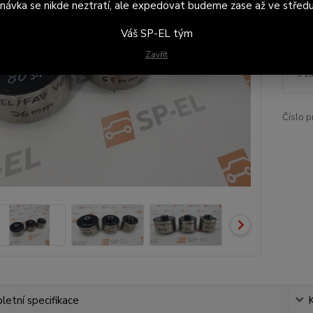
návka se nikde neztratí, ale expedovat budeme zase až ve středu
Dos
Váš SP-EL tým
Zavřít
3 
3 1
Číslo p
etní specifikace