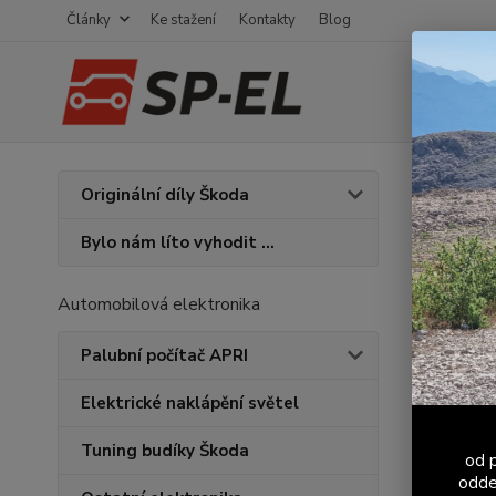
Články
Ke stažení
Kontakty
Blog
Úvod
T
Originální díly Škoda
Tvrd
Bylo nám líto vyhodit ...
přev
Automobilová elektronika
Palubní počítač APRI
Elektrické naklápění světel
Tuning budíky Škoda
od p
odde