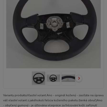
Varianty produktuVlastní volant:Ano - originál kožený - zasíláte na úpravu
váš vlastní volant z jakéhokoli felicia koženého paketu (tenká obruč)Ano
- obyčený gumový - je účtována vícepráce za frézování kvůli zaříznutí