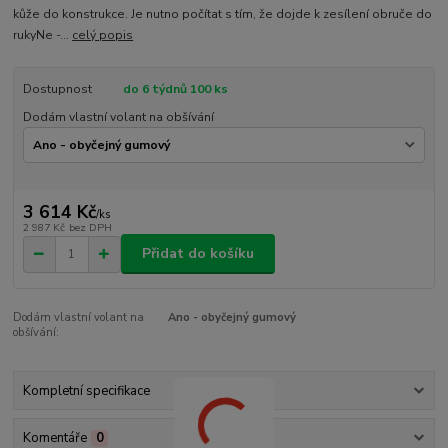
kůže do konstrukce. Je nutno počítat s tím, že dojde k zesílení obruče do
rukyNe -...
celý popis
Dostupnost
do 6 týdnů 100 ks
Dodám vlastní volant na obšívání
3 614 Kč
/
ks
2 987 Kč
bez DPH
Přidat do košíku
Dodám vlastní volant na
Ano - obyčejný gumový
obšívání:
Kompletní specifikace
Komentáře
0