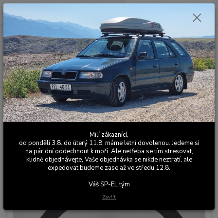
0
ks
+420 603 411 581
CZK
za
0,00 Kč
Po - Pá 9:00 - 17:00
Menu
Hledat
Úvod
Kožené a látkové doplňky
Škoda Felicia
Volanty
Volant
Felicia Mystery - 4 ramenný - černá kůže, fialová nit
Volant Felicia Mystery - 4
Milí zákaznící,
ramenný - černá kůže, fialová nit
od pondělí 3.8. do úterý 11.8. máme letní dovolenou. Jedeme si
na pár dní oddechnout k moři. Ale netřeba se tím stresovat,
klidně objednávejte, Vaše objednávka se nikde neztratí, ale
expedovat budeme zase až ve středu 12.8.
Váš SP-EL tým
Zavřít