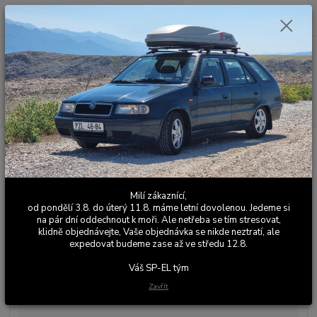
0
ks
+420 603 411 581
CZK
za
0,00 Kč
Po - Pá 9:00 - 17:00
Menu
Hledat
Úvod
Kožené a látkové doplňky
Škoda Felicia
Volanty
Volant
Felicia Sport Line / Color Line - 4 ramenný - - černá kůže, modrá nit
Volant Felicia Sport Line / Color
Milí zákaznící,
Line - 4 ramenný - - černá kůže,
od pondělí 3.8. do úterý 11.8. máme letní dovolenou. Jedeme si
na pár dní oddechnout k moři. Ale netřeba se tím stresovat,
modrá nit
klidně objednávejte, Vaše objednávka se nikde neztratí, ale
expedovat budeme zase až ve středu 12.8.
Váš SP-EL tým
Zavřít