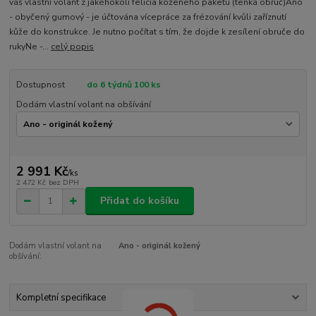
váš vlastní volant z jakéhokoli felicia koženého paketu (tenká obruč)Ano
- obyčený gumový - je účtována vícepráce za frézování kvůli zaříznutí
kůže do konstrukce. Je nutno počítat s tím, že dojde k zesílení obruče do
rukyNe -...
celý popis
Dostupnost
do 6 týdnů 100 ks
Dodám vlastní volant na obšívání
2 991 Kč
/
ks
2 472 Kč
bez DPH
Přidat do košíku
Dodám vlastní volant na
Ano - originál kožený
obšívání:
Kompletní specifikace