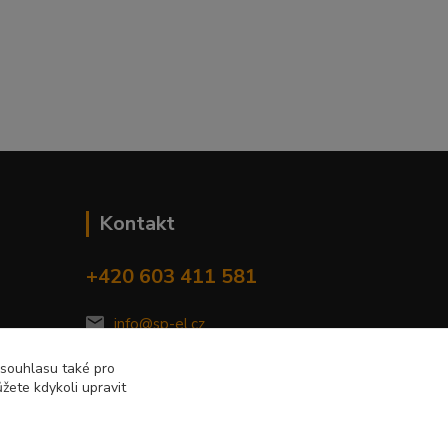
Kontakt
+420 603 411 581
info@sp-el.cz
 souhlasu také pro
žete kdykoli upravit