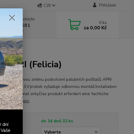
Přihlášení
CZK
 si rady? Zavolejte.
0
ks
 603 411 581
za
0,00 Kč
á 9:00 - 17:00
 APRI (Felicia)
íme zakázkovou změnu podsvícení palubních počítačů APRI
 TC-6P / TM-3.Výrobek vyžaduje odbornou montáž.Installation
lified personnel only.Das produkt erfordert eine fachliche
ation.
celý popis
tupnost
do 14 dnů 32 ks
r dní
 Vaše
vy