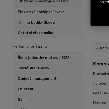
Instalační nástroje a materiál
objed
Elektrické naklápění světel
Tuning budíky Škoda
Ostatní elektronika
Performance Tuning
Kompl
Řídící jednotky motoru / ECU
Komple
Tvrdé silentbloky
Provádím
Olejový management
Výrobek 
Chlazení
Installat
Sání
Das produ