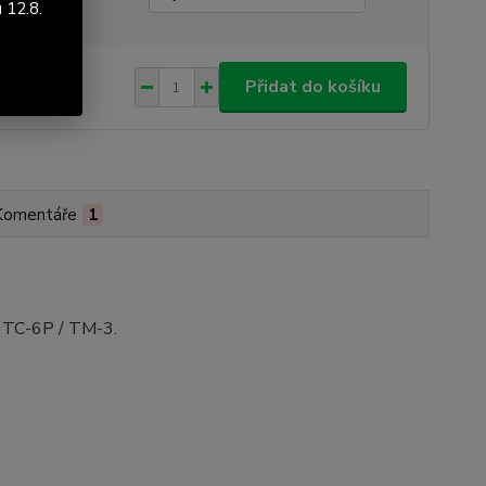
 12.8.
9 Kč
/
ks
Přidat do košíku
 Kč
bez DPH
Komentáře
1
/ TC-6P / TM-3.