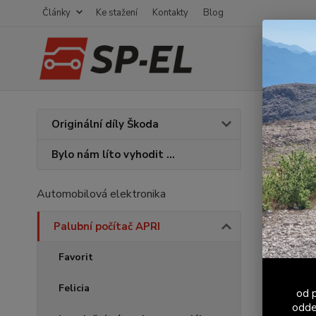
Články
Ke stažení
Kontakty
Blog
Úvod
P
Originální díly Škoda
Změn
Bylo nám líto vyhodit ...
Automobilová elektronika
Palubní počítač APRI
Favorit
Felicia
od p
odde