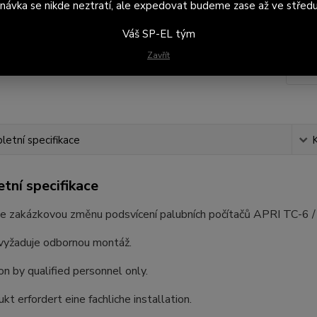
návka se nikde neztratí, ale expedovat budeme zase až ve středu
Váš SP-EL tým
63
Zavřít
528
etní specifikace
tní specifikace
e zakázkovou změnu podsvícení palubních počítačů APRI TC-6 
vyžaduje odbornou montáž.
ion by qualified personnel only.
kt erfordert eine fachliche installation.