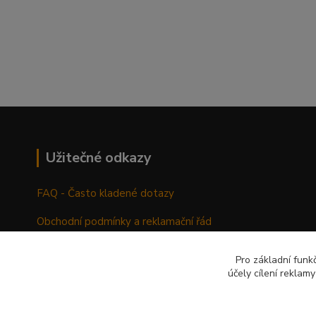
Užitečné odkazy
FAQ - Často kladené dotazy
Obchodní podmínky a reklamační řád
Pro základní funk
účely cílení reklam