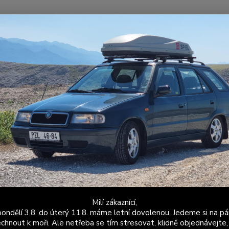
Nevíte
Hledat
+420
Po - P
alubní počítač APRI
Změna podsvícení palubního počítače APRI (Felicia)
a podsvícení palubního počítače
Provád
TC-6 /
by qua
install
Milí zákaznící,
Dos
ondělí 3.8. do úterý 11.8. máme letní dovolenou. Jedeme si na pá
chnout k moři. Ale netřeba se tím stresovat, klidně objednávejte,
Bar