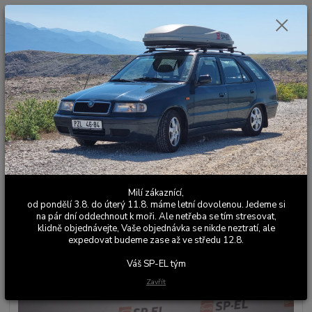
0
ks
+420 603 411 581
CZK
za
0,00 Kč
Po - Pá 9:00 - 17:00
Menu
Hledat
Úvod
Ostatní elektronika
Barevné budíky Felicia 1.3MPI
Barevné budíky Felicia 1.3MPI
Milí zákaznící,
Novinka
od pondělí 3.8. do úterý 11.8. máme letní dovolenou. Jedeme si
na pár dní oddechnout k moři. Ale netřeba se tím stresovat,
klidně objednávejte, Vaše objednávka se nikde neztratí, ale
expedovat budeme zase až ve středu 12.8.
Váš SP-EL tým
Zavřít