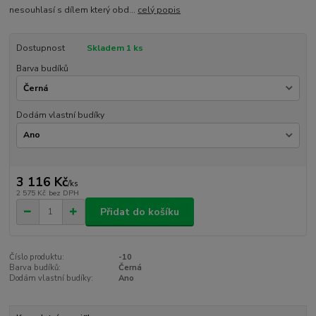
nesouhlasí s dílem který obd...
celý popis
Dostupnost
Skladem 1 ks
Barva budíků
Dodám vlastní budíky
3 116 Kč
/
ks
2 575 Kč
bez DPH
Přidat do košíku
Číslo produktu:
-10
Barva budíků:
Černá
Dodám vlastní budíky:
Ano