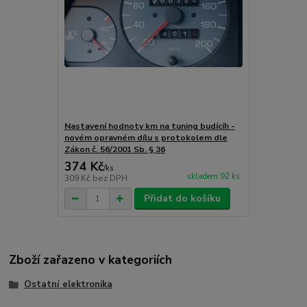
Nastavení hodnoty km na tuning budícíh -
novém opravném dílu s protokolem dle
Zákon č. 56/2001 Sb. § 36
374 Kč
/
ks
skladem 92 ks
309 Kč
bez DPH
Přidat do košíku
Zboží zařazeno v kategoriích
Ostatní elektronika