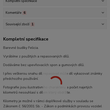
Kompletní specifikace
Komentáře
6
Související zboží
1
Kompletní specifikace
Barevné budíky Felicia.
Vyrábíme z použitých a repasovaných dílů.
Dodáváme bez upevňovacích spon a gumových dílů.
I přes veškerou snahu díl repasovat může díl vykazovat známky
předchozího používání.
Fotografie jsou ilustrativního charakteru a počet najetých
kilometrů nesouhlasí s dílem který obdržíte.
Kilometry je možné v rámci doplňkové služby v souladu se
Zákonem č. 56/2001 Sb. - Zákon o podmínkách provozu vozidel