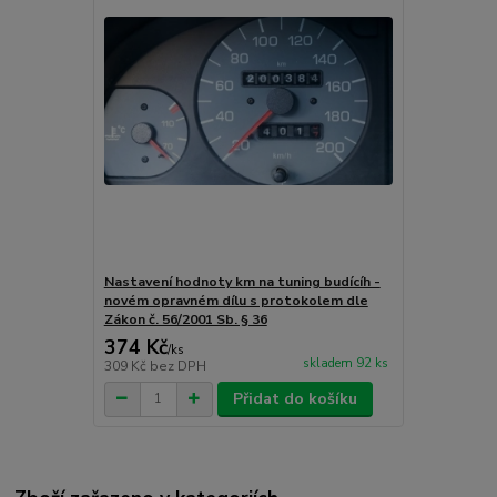
Nastavení hodnoty km na tuning budícíh -
novém opravném dílu s protokolem dle
Zákon č. 56/2001 Sb. § 36
374 Kč
/
ks
skladem 92 ks
309 Kč
bez DPH
Přidat do košíku