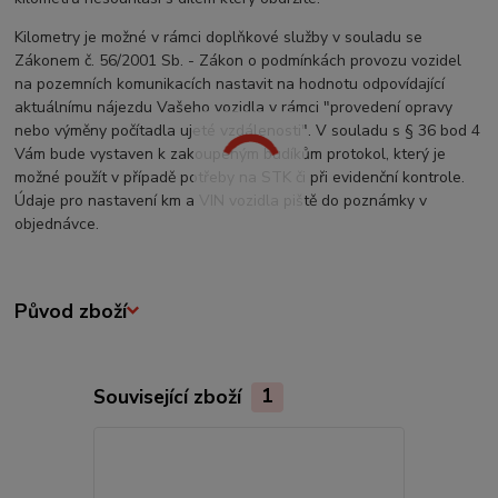
Kilometry je možné v rámci doplňkové služby v souladu se
Zákonem č. 56/2001 Sb. - Zákon o podmínkách provozu vozidel
na pozemních komunikacích nastavit na hodnotu odpovídající
aktuálnímu nájezdu Vašeho vozidla v rámci "provedení opravy
nebo výměny počítadla ujeté vzdálenosti". V souladu s § 36 bod 4
Vám bude vystaven k zakoupeným budíkům protokol, který je
možné použít v případě potřeby na STK či při evidenční kontrole.
Údaje pro nastavení km a VIN vozidla piště do poznámky v
objednávce.
Původ zboží
Související zboží
1