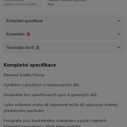
Barva budíků:
Fialová / vínová mystery
Dodám vlastní budíky:
Ano
Kompletní specifikace
Komentáře
6
Související zboží
1
Kompletní specifikace
Barevné budíky Felicia.
Vyrábíme z použitých a repasovaných dílů.
Dodáváme bez upevňovacích spon a gumových dílů.
I přes veškerou snahu díl repasovat může díl vykazovat známky
předchozího používání.
Fotografie jsou ilustrativního charakteru a počet najetých
kilometrů nesouhlasí s dílem který obdržíte.