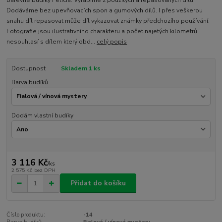
Dodáváme bez upevňovacích spon a gumových dílů. I přes veškerou
snahu díl repasovat může díl vykazovat známky předchozího používání.
Fotografie jsou ilustrativního charakteru a počet najetých kilometrů
nesouhlasí s dílem který obd...
celý popis
Dostupnost
Skladem 1 ks
Barva budíků
Dodám vlastní budíky
3 116 Kč
/
ks
2 575 Kč
bez DPH
Přidat do košíku
Číslo produktu:
-14