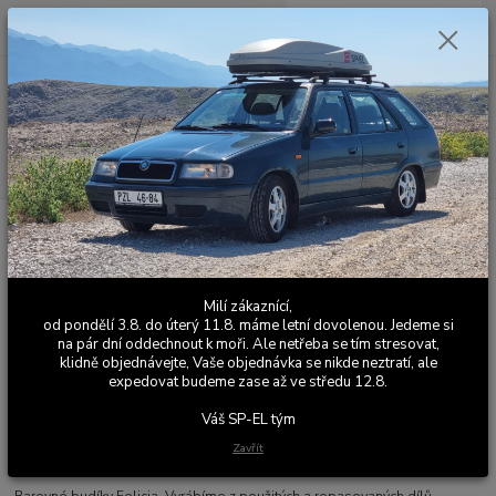
0
ks
+420 603 411 581
CZK
za
0,00 Kč
Po - Pá 9:00 - 17:00
Menu
Hledat
Úvod
Ostatní elektronika
Barevné budíky Felicia 1.3MPI
Barevné budíky Felicia 1.3MPI
Milí zákaznící,
Novinka
od pondělí 3.8. do úterý 11.8. máme letní dovolenou. Jedeme si
na pár dní oddechnout k moři. Ale netřeba se tím stresovat,
klidně objednávejte, Vaše objednávka se nikde neztratí, ale
expedovat budeme zase až ve středu 12.8.
Váš SP-EL tým
Zavřít
Barevné budíky Felicia. Vyrábíme z použitých a repasovaných dílů.