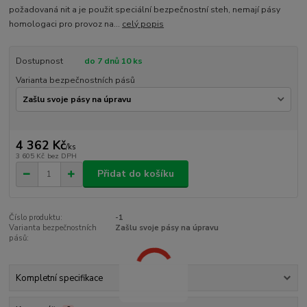
požadovaná nit a je použit speciální bezpečnostní steh, nemají pásy
homologaci pro provoz na...
celý popis
Dostupnost
do 7 dnů 10 ks
Varianta bezpečnostních pásů
4 362 Kč
/
ks
3 605 Kč
bez DPH
Přidat do košíku
Číslo produktu:
-1
Varianta bezpečnostních
Zašlu svoje pásy na úpravu
pásů:
Kompletní specifikace