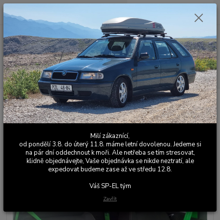
0
ks
+420 603 411 581
CZK
za
0,00 Kč
Po - Pá 9:00 - 17:00
Menu
Hledat
Úvod
Barevné bezpečnostní pásy
Škoda Fabia 1
Bezpečnostní pásy -
sada 5 ks - Fabia 1 - zelená
Bezpečnostní pásy - sada 5 ks -
Milí zákaznící,
Fabia 1 - zelená
od pondělí 3.8. do úterý 11.8. máme letní dovolenou. Jedeme si
na pár dní oddechnout k moři. Ale netřeba se tím stresovat,
klidně objednávejte, Vaše objednávka se nikde neztratí, ale
expedovat budeme zase až ve středu 12.8.
Váš SP-EL tým
Zavřít