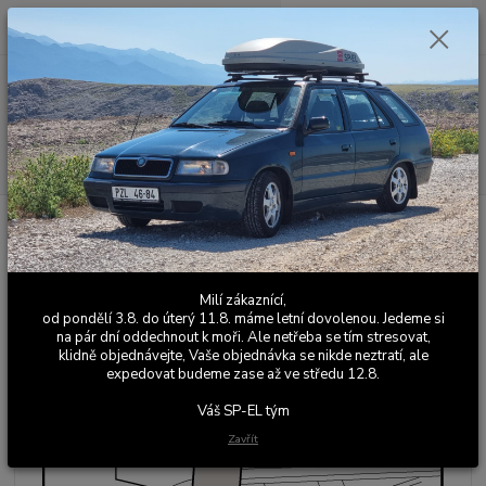
0
ks
+420 603 411 581
CZK
za
0,00 Kč
Po - Pá 9:00 - 17:00
Menu
Hledat
Úvod
Části motoru
Dílenský přípravek VW / Škoda MP 1-216 pro
demontáž vačkového hřídele
Dílenský přípravek VW / Škoda
Milí zákaznící,
MP 1-216 pro demontáž
od pondělí 3.8. do úterý 11.8. máme letní dovolenou. Jedeme si
na pár dní oddechnout k moři. Ale netřeba se tím stresovat,
vačkového hřídele
klidně objednávejte, Vaše objednávka se nikde neztratí, ale
expedovat budeme zase až ve středu 12.8.
Váš SP-EL tým
Zavřít