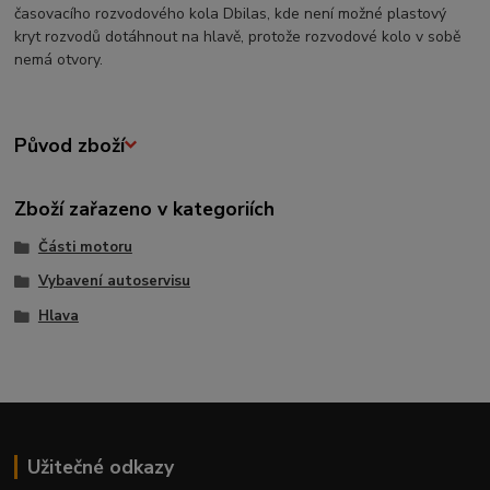
časovacího rozvodového kola Dbilas, kde není možné plastový
kryt rozvodů dotáhnout na hlavě, protože rozvodové kolo v sobě
nemá otvory.
Původ zboží
Zboží zařazeno v kategoriích
Části motoru
Vybavení autoservisu
Hlava
Užitečné odkazy