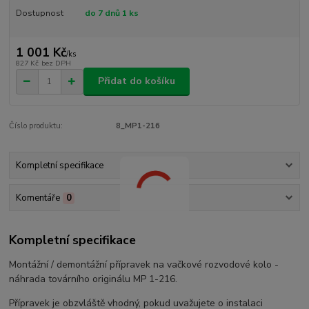
Dostupnost
do 7 dnů 1 ks
1 001 Kč
/
ks
827 Kč
bez DPH
Přidat do košíku
Číslo produktu:
8_MP1-216
Kompletní specifikace
Komentáře
0
Kompletní specifikace
Montážní / demontážní přípravek na vačkové rozvodové kolo -
náhrada továrního originálu MP 1-216.
Přípravek je obzvláště vhodný, pokud uvažujete o instalaci