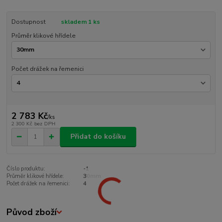
Dostupnost
skladem 1 ks
Průměr klikové hřídele
Počet drážek na řemenici
2 783 Kč
/
ks
2 300 Kč
bez DPH
Přidat do košíku
Číslo produktu:
-1
Průměr klikové hřídele:
30mm
Počet drážek na řemenici:
4
Původ zboží