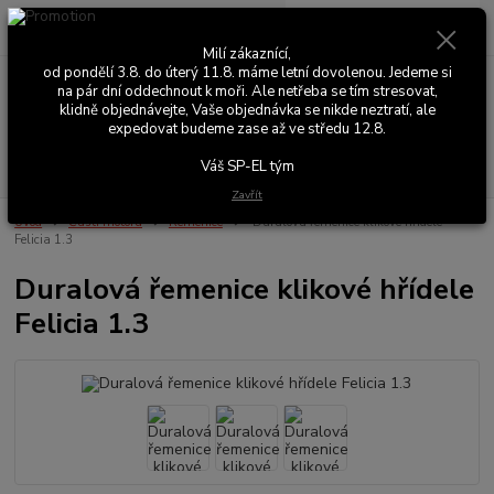
0
ks
+420 603 411 581
CZK
za
0,00 Kč
Po - Pá 9:00 - 17:00
Milí zákaznící,
od pondělí 3.8. do úterý 11.8. máme letní dovolenou. Jedeme si
na pár dní oddechnout k moři. Ale netřeba se tím stresovat,
Menu
klidně objednávejte, Vaše objednávka se nikde neztratí, ale
expedovat budeme zase až ve středu 12.8.
Hledat
Váš SP-EL tým
Zavřít
Úvod
Části motoru
Řemenice
Duralová řemenice klikové hřídele
Felicia 1.3
Duralová řemenice klikové hřídele
Felicia 1.3