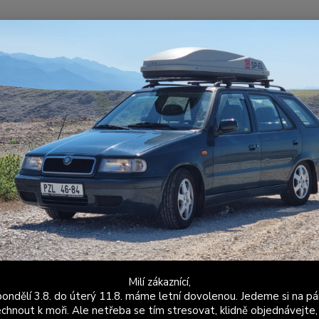
Nevíte
Hledat
+420
Po - P
ásti motoru
Řemenice
Duralová řemenice klikové hřídele Felicia 1.3
lová řemenice klikové hřídele Fel
Dos
Prů
Poč
řem
Milí zákaznící,
ondělí 3.8. do úterý 11.8. máme letní dovolenou. Jedeme si na pá
chnout k moři. Ale netřeba se tím stresovat, klidně objednávejte,