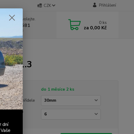
Přihlášení
CZK
 si rady? Zavolejte.
0
ks
 603 411 581
za
0,00 Kč
á 9:00 - 17:00
icia 1.3
tupnost
do 1 měsíce 2 ks
měr klikové hřídele
et drážek na
enici
r dní
 Vaše