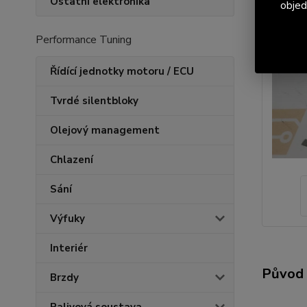
Ostatní elektronika
objed
Performance Tuning
Řídící jednotky motoru / ECU
Tvrdé silentbloky
Olejový management
Chlazení
Sání
Výfuky
Interiér
Původ 
Brzdy