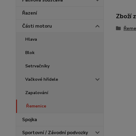
Palivová soustava
Řazení
Zboží 
Části motoru
Řeme
Hlava
Blok
Setrvačníky
Vačkové hřídele
Zapalování
Řemenice
Spojka
Sportovní / Závodní podvozky