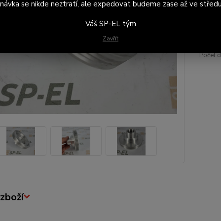
návka se nikde neztratí, ale expedovat budeme zase až ve středu
2 
2 3
Váš SP-EL tým
Zavřít
Číslo p
Počet d
zboží