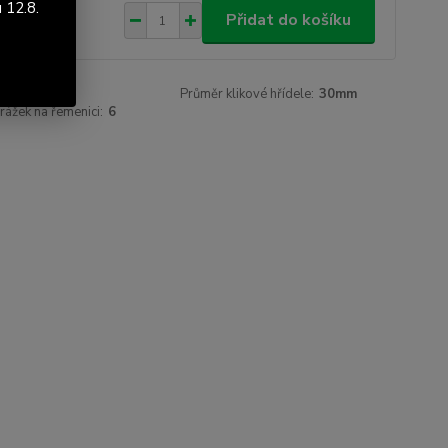
 12.8.
783 Kč
/
ks
Přidat do košíku
00 Kč
bez DPH
roduktu:
-2
Průměr klikové hřídele:
30mm
rážek na řemenici:
6