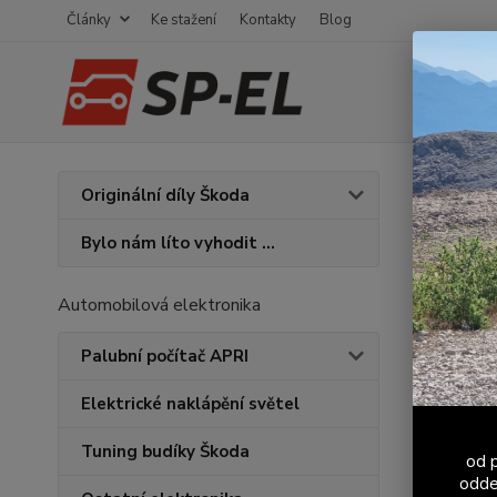
Články
Ke stažení
Kontakty
Blog
Úvod
Č
Originální díly Škoda
Dura
Bylo nám líto vyhodit ...
Automobilová elektronika
Palubní počítač APRI
Elektrické naklápění světel
Tuning budíky Škoda
od p
odde