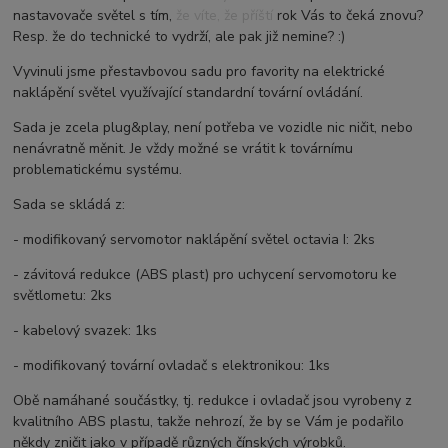
nastavovače světel s tím, že víte, že příští rok Vás to čeká znovu?
Resp. že do technické to vydrží, ale pak již nemine? :)
Vyvinuli jsme přestavbovou sadu pro favority na elektrické
naklápění světel využívající standardní tovární ovládání.
Sada je zcela plug&play, není potřeba ve vozidle nic ničit, nebo
nenávratně měnit. Je vždy možné se vrátit k továrnímu
problematickému systému.
Sada se skládá z:
- modifikovaný servomotor naklápění světel octavia I: 2ks
- závitová redukce (ABS plast) pro uchycení servomotoru ke
světlometu: 2ks
- kabelový svazek: 1ks
- modifikovaný tovární ovladač s elektronikou: 1ks
Obě namáhané součástky, tj. redukce i ovladač jsou vyrobeny z
kvalitního ABS plastu, takže nehrozí, že by se Vám je podařilo
někdy zničit jako v případě různých čínských výrobků.