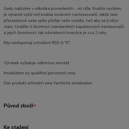
Sadu nabízíme v několika provedeních - viz níže. Kvalita systému
je výrazně vyšší než kvalita továrních nastvavovačů, takže tato
přestavbová sada spíše přežije vaše vozidlo, než aby se jí něco
stalo. Uvážíte-li životnost standardních kapalinových nastavovačů
a jejich živostnost, tak návratnost investice je cca 2 roky.
Kity nedisponují schválení 8SD či "E".
Výrobek vyžaduje odbornou montáž.
Installation by qualified personnel only.
Das produkt erfordert eine fachliche installation.
Původ zboží
Ke stažení