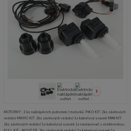
MOTORKY : 2 ks naklápěcích jednotek / motorků PIKO KIT: 2ks závitových
redukcí MIKRO KIT: 2ks závitových redukcí 1x kabelový svazek MINI KIT:
2ks závitových redukcí 1x kabelový svazek 1x nastavovač s elektronikou
FULL KIT - NOVÝ DÍL 2ks závitových redukcí 1x kabelový svazek 1x