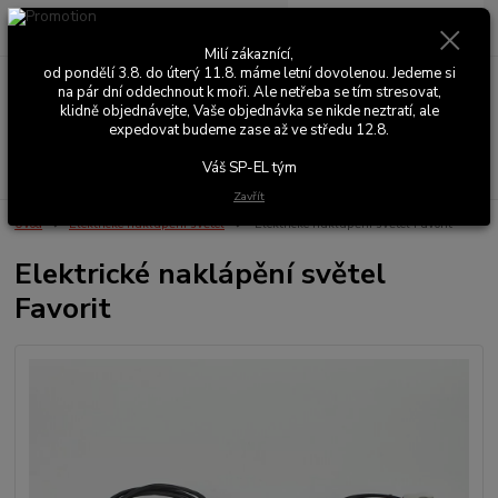
0
ks
+420 603 411 581
CZK
za
0,00 Kč
Po - Pá 9:00 - 17:00
Milí zákaznící,
od pondělí 3.8. do úterý 11.8. máme letní dovolenou. Jedeme si
na pár dní oddechnout k moři. Ale netřeba se tím stresovat,
Menu
klidně objednávejte, Vaše objednávka se nikde neztratí, ale
expedovat budeme zase až ve středu 12.8.
Hledat
Váš SP-EL tým
Zavřít
Úvod
Elektrické naklápění světel
Elektrické naklápění světel Favorit
Elektrické naklápění světel
Favorit