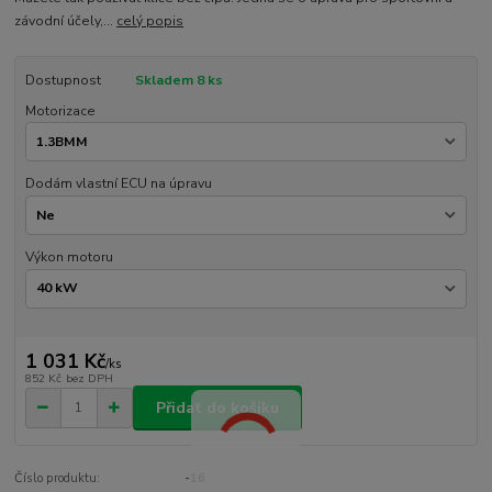
závodní účely,...
celý popis
Dostupnost
Skladem 8 ks
Motorizace
Dodám vlastní ECU na úpravu
Výkon motoru
1 031 Kč
/
ks
852 Kč
bez DPH
Přidat do košíku
Číslo produktu:
-16