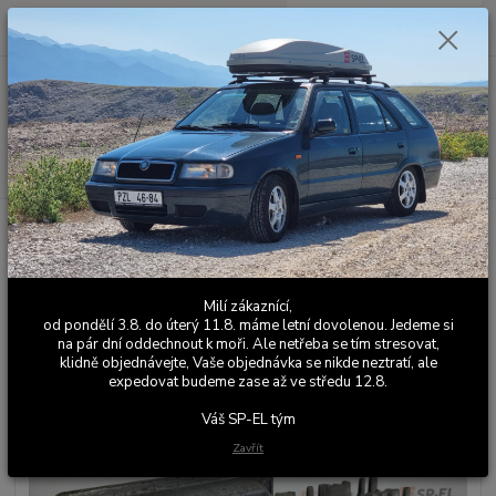
0
ks
+420 603 411 581
CZK
za
0,00 Kč
Po - Pá 9:00 - 17:00
Menu
Hledat
Úvod
Ostatní elektronika
Felicia ECU immo off - vypnutí imobilizéru
Felicia ECU immo off - vypnutí
imobilizéru
Milí zákaznící,
od pondělí 3.8. do úterý 11.8. máme letní dovolenou. Jedeme si
na pár dní oddechnout k moři. Ale netřeba se tím stresovat,
klidně objednávejte, Vaše objednávka se nikde neztratí, ale
expedovat budeme zase až ve středu 12.8.
Váš SP-EL tým
Zavřít