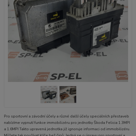
Pro sportovní a závodní účely a různé další účely speciálních přestaveb
nabízíme vypnutí funkce immobilizéru pro jednotky Škoda Felicia 1.3MPI
a 1.6MPI Takto upravená jednotka již ignoruje informaci od immobilizéru.
Můžete tak používat klíče bež čipů. Jedná se o úpravu pro sportovní a