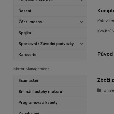
Palivová soustava
Komple
Řazení
Kolová m
Části motoru
Kvalitní
Spojka
Sportovní / Závodní podvozky
Původ 
Karoserie
Motor Management
Zboží 
Ecumaster
Unive
Snímání polohy motoru
Programovací kabely
Zapalování