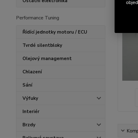
Ostatní elektronika
objed
Performance Tuning
Řídící jednotky motoru / ECU
Tvrdé silentbloky
Olejový management
Chlazení
Sání
Výfuky
Interiér
Brzdy
Kompl