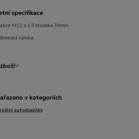
tní specifikace
atice M12 x 1,5 hloubka 34mm
 Německá výroba
zboží
zařazeno v kategoriích
rzální autodoplňky