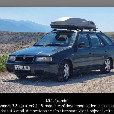
Nevíte
Hledat
+420
Po - P
niverzální autodoplňky
Kolová matice M12x 1.5
vá matice M12x 1.5
Kolová
celý p
Dos
Milí zákaznící,
ondělí 3.8. do úterý 11.8. máme letní dovolenou. Jedeme si na pá
31
chnout k moři. Ale netřeba se tím stresovat, klidně objednávejte,
26 