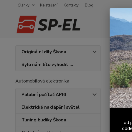
Články
Ke stažení
Kontakty
Blog
Úvod
U
Originální díly Škoda
Kolo
Bylo nám líto vyhodit ...
Novinka
Automobilová elektronika
Palubní počítač APRI
Elektrické naklápění světel
Tuning budíky Škoda
od p
odde