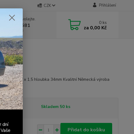
Přihlášení
CZK
 si rady? Zavolejte.
0
ks
 603 411 581
za
0,00 Kč
á 9:00 - 17:00
 matice M12 x 1,5 hloubka 34mm Kvalitní Německá výroba
opis
tupnost
Skladem 50 ks
r dní
 Kč
/
ks
Přidat do košíku
 Vaše
Kč
bez DPH