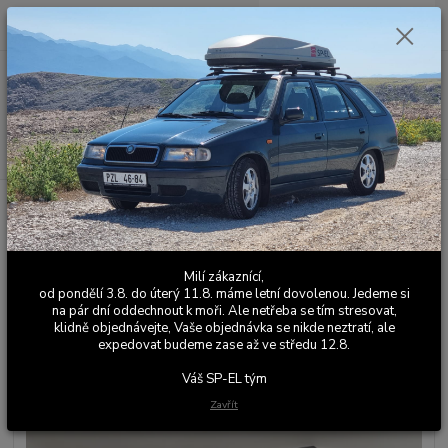
0
ks
+420 603 411 581
CZK
za
0,00 Kč
Po - Pá 9:00 - 17:00
Menu
Hledat
Úvod
Felicia Fun
Kožené výplně dveří / tapecírung / tapecírunk / tapec /
dveřní výplň Felicia Fun
Kožené výplně dveří / tapecírung /
Milí zákaznící,
tapecírunk / tapec / dveřní výplň
od pondělí 3.8. do úterý 11.8. máme letní dovolenou. Jedeme si
na pár dní oddechnout k moři. Ale netřeba se tím stresovat,
Felicia Fun
klidně objednávejte, Vaše objednávka se nikde neztratí, ale
expedovat budeme zase až ve středu 12.8.
Váš SP-EL tým
Zavřít