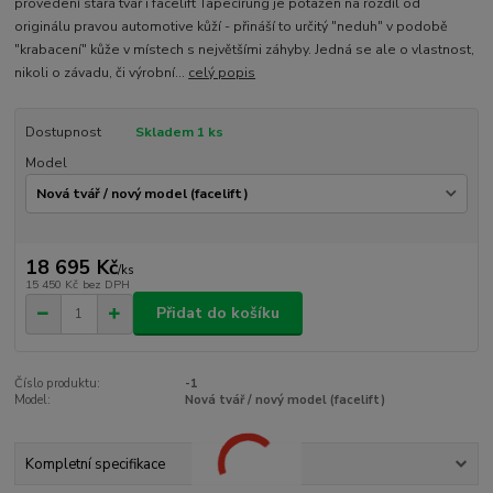
provedení stará tvář i facelift Tapecírung je potažen na rozdíl od
originálu pravou automotive kůží - přináší to určitý "neduh" v podobě
"krabacení" kůže v místech s největšími záhyby. Jedná se ale o vlastnost,
nikoli o závadu, či výrobní...
celý popis
Dostupnost
Skladem 1 ks
Model
18 695 Kč
/
ks
15 450 Kč
bez DPH
Přidat do košíku
Číslo produktu:
-1
Model:
Nová tvář / nový model (facelift)
Kompletní specifikace