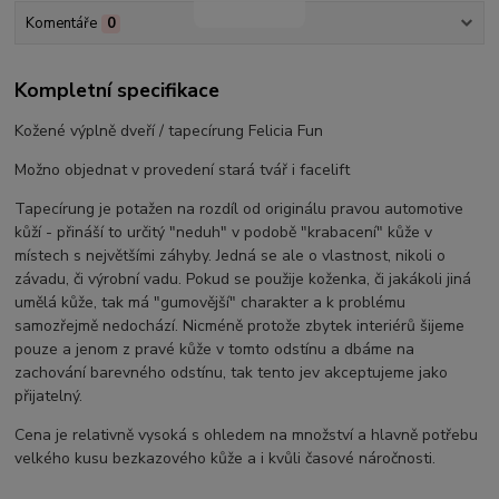
Komentáře
0
Kompletní specifikace
Kožené výplně dveří / tapecírung Felicia Fun
Možno objednat v provedení stará tvář i facelift
Tapecírung je potažen na rozdíl od originálu pravou automotive
kůží - přináší to určitý "neduh" v podobě "krabacení" kůže v
místech s největšími záhyby. Jedná se ale o vlastnost, nikoli o
závadu, či výrobní vadu. Pokud se použije koženka, či jakákoli jiná
umělá kůže, tak má "gumovější" charakter a k problému
samozřejmě nedochází. Nicméně protože zbytek interiérů šijeme
pouze a jenom z pravé kůže v tomto odstínu a dbáme na
zachování barevného odstínu, tak tento jev akceptujeme jako
přijatelný.
Cena je relativně vysoká s ohledem na množství a hlavně potřebu
velkého kusu bezkazového kůže a i kvůli časové náročnosti.