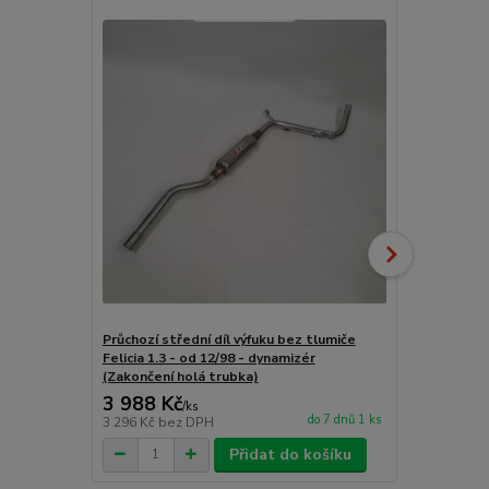
Novinka
Průchozí střední díl výfuku bez tlumiče
Průchozí stř
Felicia 1.3 - od 12/98 - dynamizér
Felicia 1.3 
(Zakončení holá trubka)
holá trubka
3 988 Kč
1 752 Kč
/
ks
do 7 dnů 1 ks
3 296 Kč
bez DPH
1 448 Kč
bez
Přidat do košíku