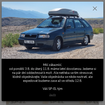
0
ks
+420 603 411 581
CZK
za
0,00 Kč
Po - Pá 9:00 - 17:00
Menu
Hledat
Úvod
Výfuky
Příslušenství
Montážní materiál
Montážní sady
Montážní sada pro středový díl výfuku Felicia 1,3 MPI od 98 (převlečná spona u
katalyzátoru)
Montážní sada pro středový díl
Milí zákaznící,
od pondělí 3.8. do úterý 11.8. máme letní dovolenou. Jedeme si
výfuku Felicia 1,3 MPI od 98
na pár dní oddechnout k moři. Ale netřeba se tím stresovat,
klidně objednávejte, Vaše objednávka se nikde neztratí, ale
(převlečná spona u katalyzátoru)
expedovat budeme zase až ve středu 12.8.
Váš SP-EL tým
Zavřít