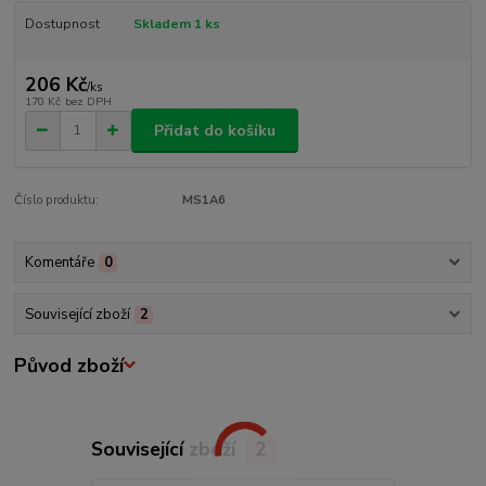
Dostupnost
Skladem 1 ks
206 Kč
/
ks
170 Kč
bez DPH
Přidat do košíku
Číslo produktu:
MS1A6
Komentáře
0
Související zboží
2
Původ zboží
Související zboží
2