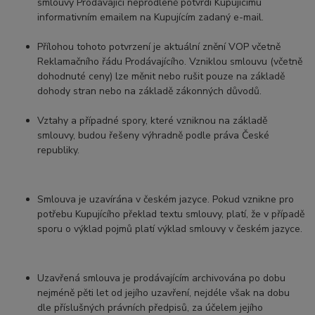
smlouvy Prodávající neprodleně potvrdí Kupujícímu
informativním emailem na Kupujícím zadaný e-mail.
Přílohou tohoto potvrzení je aktuální znění VOP včetně
Reklamačního řádu Prodávajícího. Vzniklou smlouvu (včetně
dohodnuté ceny) lze měnit nebo rušit pouze na základě
dohody stran nebo na základě zákonných důvodů.
Vztahy a případné spory, které vzniknou na základě
smlouvy, budou řešeny výhradně podle práva České
republiky.
Smlouva je uzavírána v českém jazyce. Pokud vznikne pro
potřebu Kupujícího překlad textu smlouvy, platí, že v případě
sporu o výklad pojmů platí výklad smlouvy v českém jazyce.
Uzavřená smlouva je prodávajícím archivována po dobu
nejméně pěti let od jejího uzavření, nejdéle však na dobu
dle příslušných právních předpisů, za účelem jejího