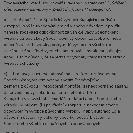
Prodávajícího, které jsou rovněž uvedeny v
ustanovení II „Sdělení
před uzavřením
smlouvy
– Zvláštní Výrobky Prodávajícího
“.
b) V případě, že je Specifický výrobek Kupujícím používán
v rozporu s výše uvedenými pravidly anebo návodem k použití,
nenese
Prodávající odpovědnost za vzniklé vady Specifického
výrobku a/nebo škody Specifickým výrobkem způsobené, nebo
obecně za
ztrátu záruky poskytnuté výrobcem výrobku, do
kterého je Specifický výrobek namontován, instalován, připojen
apod., a to
z důvodu, že se jedná o výrobek, který není ze strany
výrobce schválený.
c) Prodávající nenese odpovědnost za škodu způsobenou
Specifickým výrobkem a/nebo zbožím Prodávajícího
zejména
z důvodu (i)
neodborné montáže, (ii) neodborného zásahu
do původního výrobku (např. automobilu) v držení
Kupujícího
v souvislosti
s montáží, instalací apod. Specifického
výrobku Kupujícím, (iii) používání v rozporu s návodem a/nebo
doporučením
výrobce
původního výrobku (např. automobilu) a
původním účelem výrobku výrobce (iv) použití k účelům u
Specifického
výrobku
označených jako nevhodných.