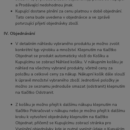
a Prodávající nedohodnou jinak.
Kupující dostane plnění za cenu platnou v době objednání.
Tato cena bude uvedena v objednávce a ve zprávě
potvrzující přijetí objednávky zboží.
IV. Objednávání
V detailním náhledu vybraného produktu je možno zvolit
konkrétní typ výrobku a množství. Klepnutím na tlačítko
Objednat se produkt automaticky vloží do Košíku a
Kupujícímu se zobrazí Náhled košíku. V nákupním košíku je
náhled na všechny vybrané produkty, včetně ceny za
položku a celkové ceny za nákup. Nákupní košík dále slouží
k úpravě množství vybraného zboží. Jednotlivé položky je
možno ze seznamu jednoduše smazat (odstranit) klepnutím
na tlačítko Odstranit.
Z košíku je možno přejít k dalšímu nákupu klepnutím na
tlačítko Pokračovat v nákupu nebo je možno přejít k dalšímu
kroku k vytvoření objednávky klepnutím na tlačítko
Objednat, přičemž se Kupujícímu zobrazí stránka pro
Vyplnění objednávky, kde je nutné vyplnit údaje o Kupujícím