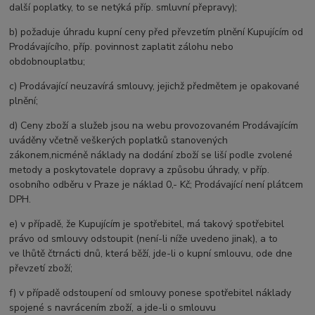
další poplatky, to se netýká příp. smluvní přepravy);
b) požaduje úhradu kupní ceny před převzetím plnění Kupujícím od
Prodávajícího, příp. povinnost zaplatit zálohu nebo
obdobnou
platbu;
c) Prodávající neuzavírá smlouvy, jejichž předmětem je opakované
plnění;
d) Ceny zboží a služeb jsou na webu provozovaném Prodávajícím
uváděny včetně veškerých poplatků stanovených
zákonem,
nicméně náklady na dodání zboží se liší podle zvolené
metody a poskytovatele dopravy a způsobu úhrady, v příp.
osobního
odběru v Praze je náklad 0,- Kč; Prodávající není plátcem
DPH.
e) v případě, že Kupujícím je spotřebitel, má takový spotřebitel
právo od smlouvy odstoupit (není-li níže uvedeno jinak), a to
ve
lhůtě čtrnácti dnů, která běží, jde-li o kupní smlouvu, ode dne
převzetí zboží;
f) v případě odstoupení od smlouvy ponese spotřebitel náklady
spojené s navrácením zboží, a jde-li o smlouvu