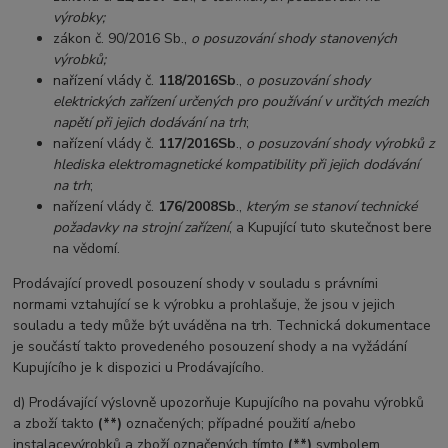
výrobky;
zákon č. 90/2016 Sb.,
o posuzování shody stanovených
výrobků;
nařízení vlády č.
118/2016
Sb
.,
o posuzování shody
elektrických zařízení určených pro používání v určitých mezích
napětí při jejich dodávání na trh
;
nařízení vlády č.
117/2016
Sb
.,
o posuzování shody výrobků z
hlediska elektromagnetické kompatibility při jejich dodávání
na trh
;
nařízení vlády č.
176/2008
Sb
.,
kterým se stanoví technické
požadavky na strojní zařízení
, a Kupující tuto skutečnost bere
na vědomí.
Prodávající provedl posouzení shody v souladu s právními
normami vztahující se k výrobku a prohlašuje, že jsou v jejich
souladu a tedy může být uváděna na trh. Technická dokumentace
je součástí takto provedeného posouzení shody a na vyžádání
Kupujícího je k dispozici u Prodávajícího.
d) Prodávající výslovně upozorňuje Kupujícího na povahu výrobků
a zboží takto
(**)
označených; případné použití a/nebo
instalace
výrobků a zboží označených tímto
(**)
symbolem