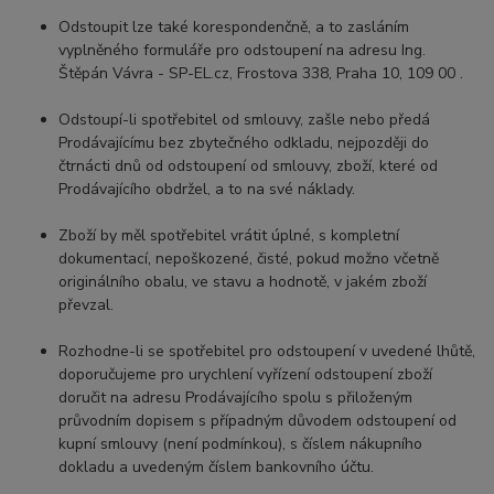
Odstoupit lze také korespondenčně, a to zasláním
vyplněného formuláře pro odstoupení na adresu Ing.
Štěpán Vávra - SP-EL.cz, Frostova 338, Praha 10, 109 00 .
Odstoupí-li spotřebitel od smlouvy, zašle nebo předá
Prodávajícímu bez zbytečného odkladu, nejpozději do
čtrnácti dnů od odstoupení od smlouvy, zboží, které od
Prodávajícího obdržel, a to na své náklady.
Zboží by měl spotřebitel vrátit úplné, s kompletní
dokumentací, nepoškozené, čisté, pokud možno včetně
originálního obalu, ve stavu a hodnotě, v jakém zboží
převzal.
Rozhodne-li se spotřebitel pro odstoupení v uvedené lhůtě,
doporučujeme pro urychlení vyřízení odstoupení zboží
doručit na adresu Prodávajícího spolu s přiloženým
průvodním dopisem s případným důvodem odstoupení od
kupní smlouvy (není podmínkou), s číslem nákupního
dokladu a uvedeným číslem bankovního účtu.