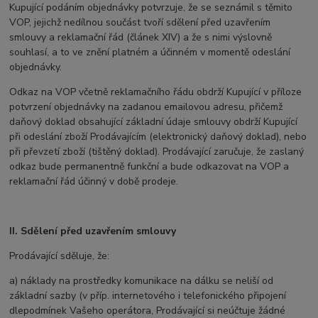
Kupující podáním objednávky potvrzuje, že se seznámil s těmito
VOP, jejichž nedílnou součást tvoří sdělení před uzavřením
smlouvy a reklamační řád (článek XIV) a že s nimi výslovně
souhlasí, a to ve znění platném a účinném v momentě odeslání
objednávky.
Odkaz na VOP včetně reklamačního řádu obdrží Kupující v příloze
potvrzení objednávky na zadanou emailovou adresu, přičemž
daňový doklad obsahující základní údaje smlouvy obdrží Kupující
při odeslání zboží Prodávajícím (elektronický daňový doklad), nebo
při převzetí zboží (tištěný doklad). Prodávající zaručuje, že zaslaný
odkaz bude permanentně funkční a bude odkazovat na VOP a
reklamační řád účinný v době prodeje.
II. Sdělení před uzavřením smlouvy
Prodávající sděluje, že:
a) náklady na prostředky komunikace na dálku se neliší od
základní sazby (v příp. internetového i telefonického připojení
dle
podmínek
Vašeho operátora, Prodávající si neúčtuje žádné