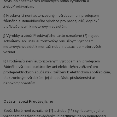
závisí na specifikacích uváděných přímo výrobcem a
/nebo
Prodávajícím;
i) Prodávající není autorizovaným výrobcem ani prodejcem
žádného automobilového výrobce pro prodej dílů, doplňků
a
příslušenství k motorovým vozidlům;
j) Výrobky a zboží Prodávajícího takto označené
(*)
nejsou
schváleny, ani jinak autorizovány příslušným výrobcem
motorových
vozidel k montáži nebo instalaci do motorových
vozidel.
k) Prodávající není autorizovaným výrobcem ani prodejcem
žádného výrobce elektroniky ani elektrických zařízení pro
prodej
elektrických součástek, zařízení k elektrickým spotřebičům,
elektronickým výrobkům, jejich součástí, příslušenství a/
nebo
komponentům.
Ostatní zboží Prodávajícího
Zboží, které není označené
(*)
a /nebo
(**)
symbolem je jeho
výrobcem opatřeno osvědčeními o certifikaci nebo homologaci,