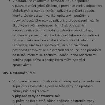
V souladu se zákonem č. 185/2001 Sb., o odpadech,
v platném znění, jehož účelem je prevence vzniku odpadních
elektrických a elektronických zařízení a snížení odpadu,
který z těchto zařízení vzniká, opětovným použitím a
recyklací použitého elektrozařízení, a předcházení možným
škodlivým vlivům nebezpečných látek obsažených
v elektrozařízeních na životní prostředí a lidské zdraví,
Prodávající provádí zpětný odběr použitého elektrozařízení
od svých zákazníků určeného k ekologické likvidaci. Tím
Prodávající umožňuje spotřebitelům plnit zákonnou
povinnost zbavovat se elektrozařízení pouze jeho předáním
na místě určeném ke zpětnému odběru nebo oddělenému
odběru, popř. přímo u osoby, která může tyto věci
zpracovávat.
XIV. Reklamační řád
V případě, že se v průběhu záruční doby vyskytne vada, má
Kupující, v závislosti na povaze této vady, při uplatnění
záruky následující práva:
v případě vady odstranitelné:
a) právo na bezplatné, řádné a včasné odstranění vady