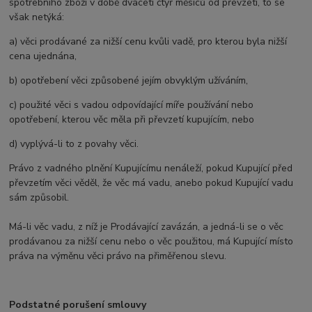
spotřebního zboží v době dvaceti čtyř měsíců od převzetí, to se
však netýká:
a) věci prodávané za nižší cenu kvůli vadě, pro kterou byla nižší
cena ujednána,
b) opotřebení věci způsobené jejím obvyklým užíváním,
c) použité věci s vadou odpovídající míře používání nebo
opotřebení, kterou věc měla při převzetí kupujícím, nebo
d) vyplývá-li to z povahy věci.
Právo z vadného plnění Kupujícímu nenáleží, pokud Kupující před
převzetím věci věděl, že věc má vadu, anebo pokud Kupující vadu
sám způsobil.
Má-li věc vadu, z níž je Prodávající zavázán, a jedná-li se o věc
prodávanou za nižší cenu nebo o věc použitou, má Kupující místo
práva na výměnu věci právo na přiměřenou slevu.
Podstatné porušení smlouvy