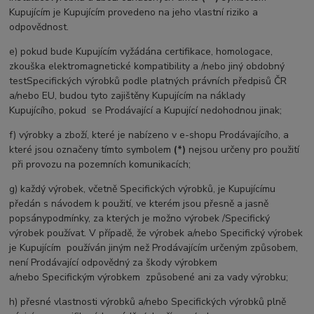
Kupujícím je Kupujícím provedeno na jeho vlastní riziko a
odpovědnost.
e) pokud bude Kupujícím vyžádána certifikace, homologace,
zkouška elektromagnetické kompatibility a /nebo jiný obdobný
test
Specifických výrobků podle platných právních předpisů ČR
a/nebo EU, budou tyto zajištěny Kupujícím na náklady
Kupujícího,
pokud se Prodávající a Kupující nedohodnou jinak;
f) výrobky a zboží, které je nabízeno v e-shopu Prodávajícího, a
které jsou označeny tímto symbolem
(*)
nejsou určeny pro
použití
při provozu na pozemních komunikacích;
g) každý výrobek, včetně Specifických výrobků, je Kupujícímu
předán s návodem k použití, ve kterém jsou přesně a jasně
popsány
podmínky, za kterých je možno výrobek /Specifický
výrobek používat. V případě, že výrobek a/nebo Specifický výrobek
je
Kupujícím používán jiným než Prodávajícím určeným způsobem,
není Prodávající odpovědný za škody výrobkem
a/nebo
Specifickým výrobkem způsobené ani za vady výrobku;
h) přesné vlastnosti výrobků a/nebo Specifických výrobků plně