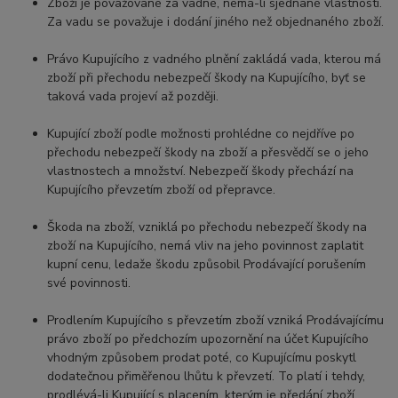
Zboží je považované za vadné, nemá-li sjednané vlastnosti.
Za vadu se považuje i dodání jiného než objednaného zboží.
Právo Kupujícího z vadného plnění zakládá vada, kterou má
zboží při přechodu nebezpečí škody na Kupujícího, byť se
taková vada projeví až později.
Kupující zboží podle možnosti prohlédne co nejdříve po
přechodu nebezpečí škody na zboží a přesvědčí se o jeho
vlastnostech a množství. Nebezpečí škody přechází na
Kupujícího převzetím zboží od přepravce.
Škoda na zboží, vzniklá po přechodu nebezpečí škody na
zboží na Kupujícího, nemá vliv na jeho povinnost zaplatit
kupní cenu, ledaže škodu způsobil Prodávající porušením
své povinnosti.
Prodlením Kupujícího s převzetím zboží vzniká Prodávajícímu
právo zboží po předchozím upozornění na účet Kupujícího
vhodným způsobem prodat poté, co Kupujícímu poskytl
dodatečnou přiměřenou lhůtu k převzetí. To platí i tehdy,
prodlévá-li Kupující s placením, kterým je předání zboží