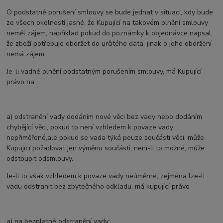
O podstatné porušení smlouvy se bude jednat v situaci, kdy bude
ze všech okolností jasné, že Kupující na takovém plnění smlouvy
neměl zájem, například pokud do poznámky k objednávce napsal,
že zboží potřebuje obdržet do určitého data, jinak o jeho obdržení
nemá zájem.
Je-li vadné plnění podstatným porušením smlouvy, má Kupující
právo na:
a) odstranění vady dodáním nové věci bez vady nebo dodáním
chybějící věci, pokud to není vzhledem k povaze vady
nepřiměřené,
ale pokud se vada týká pouze součásti věci, může
Kupující požadovat jen výměnu součásti; není-li to možné, může
odstoupit od
smlouvy.
Je-li to však vzhledem k povaze vady neúměrné, zejména lze-li
vadu odstranit bez zbytečného odkladu, má kupující právo
a) na bezplatné odstranění vady;