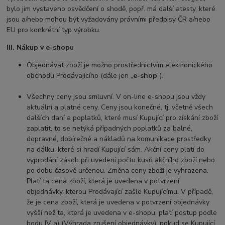
bylo jim vystaveno osvědčení o shodě, popř. má další atesty, které
jsou a/nebo mohou být vyžadovány právními předpisy ČR a/nebo
EU pro konkrétní typ výrobku.
III. Nákup v e-shopu
Objednávat zboží je možno prostřednictvím elektronického
obchodu Prodávajícího (dále jen „
e-shop
“).
Všechny ceny jsou smluvní. V on-line e-shopu jsou vždy
aktuální a platné ceny. Ceny jsou konečné, tj. včetně všech
dalších daní a poplatků, které musí Kupující pro získání zboží
zaplatit, to se netýká případných poplatků za balné,
dopravné, dobírečné a nákladů na komunikace prostředky
na dálku, které si hradí Kupující sám. Akční ceny platí do
vyprodání zásob při uvedení počtu kusů akčního zboží nebo
po dobu časově určenou. Změna ceny zboží je vyhrazena.
Platí ta cena zboží, která je uvedena v potvrzení
objednávky, kterou Prodávající zašle Kupujícímu. V případě,
že je cena zboží, která je uvedena v potvrzení objednávky
vyšší než ta, která je uvedena v e-shopu, platí postup podle
bodu IV a) (Výhrada zrušení objednávky), pokud se Kupující