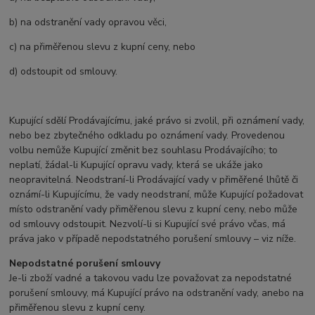
b) na odstranění vady opravou věci,
c) na přiměřenou slevu z kupní ceny, nebo
d) odstoupit od smlouvy.
Kupující sdělí Prodávajícímu, jaké právo si zvolil, při oznámení vady,
nebo bez zbytečného odkladu po oznámení vady. Provedenou
volbu nemůže Kupující změnit bez souhlasu Prodávajícího; to
neplatí, žádal-li Kupující opravu vady, která se ukáže jako
neopravitelná. Neodstraní-li Prodávající vady v přiměřené lhůtě či
oznámí-li Kupujícímu, že vady neodstraní, může Kupující požadovat
místo odstranění vady přiměřenou slevu z kupní ceny, nebo může
od smlouvy odstoupit. Nezvolí-li si Kupující své právo včas, má
práva jako v případě nepodstatného porušení smlouvy – viz níže.
Nepodstatné porušení smlouvy
Je-li zboží vadné a takovou vadu lze považovat za nepodstatné
porušení smlouvy, má Kupující právo na odstranění vady, anebo na
přiměřenou slevu z kupní ceny.