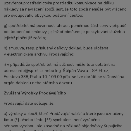
uzavřenou
prostřednictvím prostředku komunikace na dálku,
náklady za navrácení zboží, jestliže toto zboží nemůže být vráceno
pro svou
povahu obvyklou poštovní cestou;
g) spotřebitel má povinnosti uhradit poměrnou část ceny v případě
odstoupení od smlouvy, jejímž předmětem je poskytování
služeb a
jejichž plnění již začalo;
h) smlouva, resp. příslušný daňový doklad, bude uložena
v elektronickém archivu Prodávajícího;
i) v případě, že spotřebitel má stížnost, může tuto uplatnit na
adrese info@sp-el.cz nebo Ing. Štěpán Vávra - SP-EL.cz,
Frostova
338, Praha 10, 109 00 příp. se lze obrátit se stížností na
orgán dohledu nebo státního dozoru.
Zvláštní Výrobky Prodávajícího
Prodávající dále sděluje, že:
a) výrobky a zboží, které Prodávající nabízí a které jsou označeny
tímto
(*)
a/nebo tímto
(**)
symbolem, není vyráběno
sériovou
výrobou, ale zásadně na základě objednávky Kupujícího