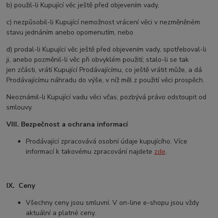
b) použil-li Kupující věc ještě před objevením vady,
c) nezpůsobil-li Kupující nemožnost vrácení věci v nezměněném
stavu jednáním anebo opomenutím, nebo
d) prodal-li Kupující věc ještě před objevením vady, spotřeboval-li
ji, anebo pozměnil-li věc při obvyklém použití; stalo-li se tak
jen
zčásti, vrátí Kupující Prodávajícímu, co ještě vrátit může, a dá
Prodávajícímu náhradu do výše, v níž měl z použití věci prospěch.
Neoznámil-li Kupující vadu věci včas, pozbývá právo odstoupit od
smlouvy.
VIII. Bezpečnost a ochrana informací
Prodávající zpracovává osobní údaje kupujícího. Více
informací k takovému zpracování najdete
zde
.
IX. Ceny
Všechny ceny jsou smluvní. V on-line e-shopu jsou vždy
aktuální a platné ceny.