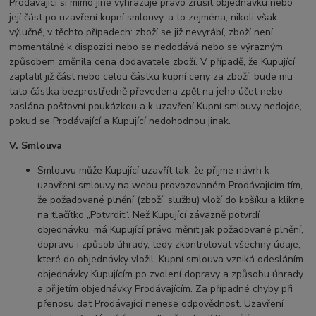
Prodávající si mimo jiné vyhrazuje právo zrušit objednávku nebo
její část po uzavření kupní smlouvy, a to zejména, nikoli však
výlučně, v těchto případech: zboží se již nevyrábí, zboží není
momentálně k dispozici nebo se nedodává nebo se výrazným
způsobem změnila cena dodavatele zboží. V případě, že Kupující
zaplatil již část nebo celou částku kupní ceny za zboží, bude mu
tato částka bezprostředně převedena zpět na jeho účet nebo
zaslána poštovní poukázkou a k uzavření Kupní smlouvy nedojde,
pokud se Prodávající a Kupující nedohodnou jinak.
V. Smlouva
Smlouvu může Kupující uzavřít tak, že přijme návrh k
uzavření smlouvy na webu provozovaném Prodávajícím tím,
že požadované plnění (zboží, službu) vloží do košíku a klikne
na tlačítko „Potvrdit“. Než Kupující závazně potvrdí
objednávku, má Kupující právo měnit jak požadované plnění,
dopravu i způsob úhrady, tedy zkontrolovat všechny údaje,
které do objednávky vložil. Kupní smlouva vzniká odesláním
objednávky Kupujícím po zvolení dopravy a způsobu úhrady
a přijetím objednávky Prodávajícím. Za případné chyby při
přenosu dat Prodávající nenese odpovědnost. Uzavření