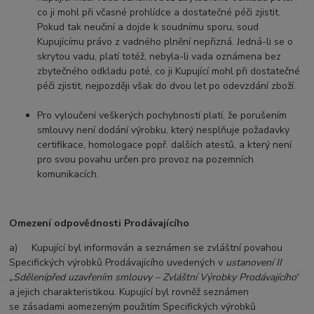
co ji mohl při včasné prohlídce a dostatečné péči zjistit.
Pokud tak neučiní a dojde k soudnímu sporu, soud
Kupujícímu právo z vadného plnění nepřizná. Jedná-li se o
skrytou vadu, platí totéž, nebyla-li vada oznámena bez
zbytečného odkladu poté, co ji Kupující mohl při dostatečné
péči zjistit, nejpozději však do dvou let po odevzdání zboží.
Pro vyloučení veškerých pochybností platí, že porušením
smlouvy není dodání výrobku, který nesplňuje požadavky
certifikace, homologace popř. dalších atestů, a který není
pro svou povahu určen pro provoz na pozemních
komunikacích.
Omezení odpovědnosti Prodávajícího
a) Kupující byl informován a seznámen se zvláštní povahou
Specifických výrobků Prodávajícího uvedených v
ustanovení II
„Sdělení
před uzavřením smlouvy – Zvláštní Výrobky Prodávajícího
“
a jejich charakteristikou. Kupující byl rovněž seznámen
se zásadami a
omezeným použitím Specifických výrobků