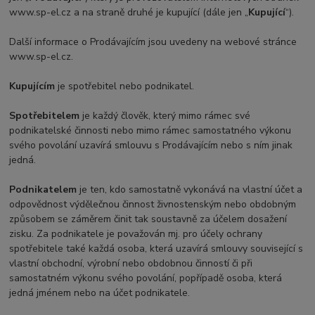
www.sp-el.cz a na straně druhé je kupující (dále jen „
Kupující
“).
Další informace o Prodávajícím jsou uvedeny na webové stránce
www.sp-el.cz.
Kupujícím
je spotřebitel nebo podnikatel.
Spotřebitelem
je každý člověk, který mimo rámec své
podnikatelské činnosti nebo mimo rámec samostatného výkonu
svého povolání uzavírá smlouvu s Prodávajícím nebo s ním jinak
jedná.
Podnikatelem
je ten, kdo samostatně vykonává na vlastní účet a
odpovědnost výdělečnou činnost živnostenským nebo obdobným
způsobem se záměrem činit tak soustavně za účelem dosažení
zisku. Za podnikatele je považován mj. pro účely ochrany
spotřebitele také každá osoba, která uzavírá smlouvy související s
vlastní obchodní, výrobní nebo obdobnou činností či při
samostatném výkonu svého povolání, popřípadě osoba, která
jedná jménem nebo na účet podnikatele.