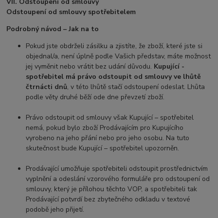
VII. Odstoupení od smlouvy
Odstoupení od smlouvy spotřebitelem
Podrobný návod – Jak na to
Pokud jste obdrželi zásilku a zjistíte, že zboží, které jste si
objednal/a, není úplně podle Vašich představ, máte možnost
jej vyměnit nebo vrátit bez udání důvodu.
Kupující -
spotřebitel má právo odstoupit od smlouvy ve lhůtě
čtrnácti dnů
, v této lhůtě stačí odstoupení odeslat. Lhůta
podle věty druhé běží ode dne převzetí zboží.
Právo odstoupit od smlouvy však Kupující – spotřebitel
nemá, pokud bylo zboží Prodávajícím pro Kupujícího
vyrobeno na jeho přání nebo pro jeho osobu. Na tuto
skutečnost bude Kupující – spotřebitel upozorněn.
Prodávající umožňuje spotřebiteli odstoupit prostřednictvím
vyplnění a odeslání vzorového formuláře pro odstoupení od
smlouvy, který je přílohou těchto VOP, a spotřebiteli tak
Prodávající potvrdí bez zbytečného odkladu v textové
podobě jeho přijetí.