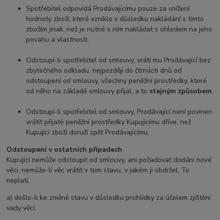
Spotřebitel odpovídá Prodávajícímu pouze za snížení
hodnoty zboží, které vzniklo v důsledku nakládání s tímto
zbožím jinak, než je nutné s ním nakládat s ohledem na jeho
povahu a vlastnosti.
Odstoupí-li spotřebitel od smlouvy, vrátí mu Prodávající bez
zbytečného odkladu, nejpozději do čtrnácti dnů od
odstoupení od smlouvy, všechny peněžní prostředky, které
od něho na základě smlouvy přijal, a to
stejným způsobem
.
Odstoupí-li spotřebitel od smlouvy, Prodávající není povinen
vrátit přijaté peněžní prostředky Kupujícímu dříve, než
Kupující zboží doručí zpět Prodávajícímu.
Odstoupení v ostatních případech
Kupující nemůže odstoupit od smlouvy, ani požadovat dodání nové
věci, nemůže-li věc vrátit v tom stavu, v jakém ji obdržel. To
neplatí,
a) došlo-li ke změně stavu v důsledku prohlídky za účelem zjištění
vady věci,