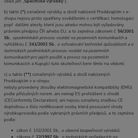
(dále jen „
Specifické výrobky
“);
b) takto
(*)
označené výrobky a zboží nabízené Prodávajícím v e-
shopu nejsou proto opatřeny osvědčeními o certifikaci,
homologaci
popř. dalšími atesty, které jsou a/nebo mohou být vyžadovány
právními předpisy ČR a/nebo EU, a to zejména
zákonem č.
56/2001
Sb
.,
o
podmínkách provozu vozidel na pozemních komunikacích
a
vyhláškou č.
341/2002 Sb
.,
o
schvalování technické způsobilosti a o
technických podmínkách provozu vozidel na pozemních
komunikacích
pro jejich použití a
provoz na pozemních
komunikacích a Kupující tuto skutečnost bere tímto na vědomí;
c) u takto
(**)
označených výrobků a zboží nabízených
Prodávajícím v e-shopu
nebyly provedeny zkoušky elektromagnetické kompatibility (EMG)
podle příslušných norem, ani nemají ES prohlášení o shodě
(CE
Conformity Declaration), ani nejsou označeny značkou CE
doplněnou o číslo notifikované osoby, která posouzení shody
výrobku
provedla podle vybraných právních předpisů, a to zejména
podle:
zákon č. 102/2001 Sb.,
o obecné bezpečnosti výrobků;
zákona č.
22/1997 Sb
.,
o technických požadavcích na