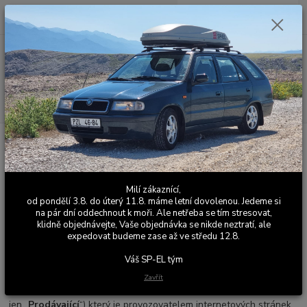
0
ks
+420 603 411 581
CZK
za
0,00 Kč
Po - Pá 9:00 - 17:00
Menu
Hledat
Úvod
OBCHODNÍ PODMÍNKY
OBCHODNÍ PODMÍNKY
Milí zákaznící,
Obchodní podmínky
od pondělí 3.8. do úterý 11.8. máme letní dovolenou. Jedeme si
na pár dní oddechnout k moři. Ale netřeba se tím stresovat,
I. Základní ustanovení
klidně objednávejte, Vaše objednávka se nikde neztratí, ale
expedovat budeme zase až ve středu 12.8.
Tyto všeobecné obchodní podmínky (dále jen „
VOP
“) upravují
Váš SP-EL tým
vztahy mezi smluvními stranami kupní smlouvy, kdy na jedné
straně
Ing. Štěpán Vávra,
Frostova 338, 109 00, Praha –
Zavřít
Petrovice
, identifikační číslo:
02317401
jako prodávající (dále
jen „
Prodávající
“) který je provozovatelem internetových stránek