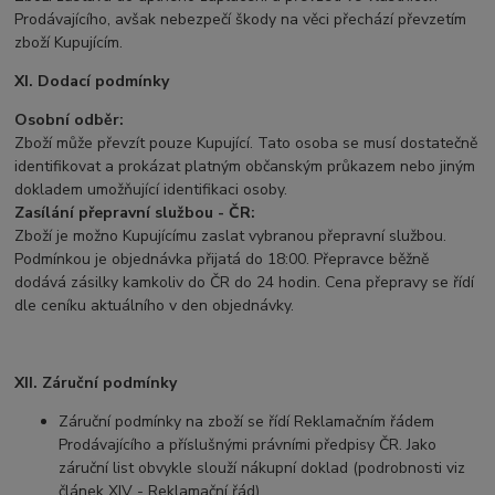
Prodávajícího, avšak nebezpečí škody na věci přechází převzetím
zboží Kupujícím.
XI. Dodací podmínky
Osobní odběr:
Zboží může převzít pouze Kupující. Tato osoba se musí dostatečně
identifikovat a prokázat platným občanským průkazem nebo jiným
dokladem umožňující identifikaci osoby.
Zasílání přepravní službou - ČR:
Zboží je možno Kupujícímu zaslat vybranou přepravní službou.
Podmínkou je objednávka přijatá do 18:00. Přepravce běžně
dodává zásilky kamkoliv do ČR do 24 hodin. Cena přepravy se řídí
dle ceníku aktuálního v den objednávky.
XII. Záruční podmínky
Záruční podmínky na zboží se řídí Reklamačním řádem
Prodávajícího a příslušnými právními předpisy ČR. Jako
záruční list obvykle slouží nákupní doklad (podrobnosti viz
článek XIV - Reklamační řád).