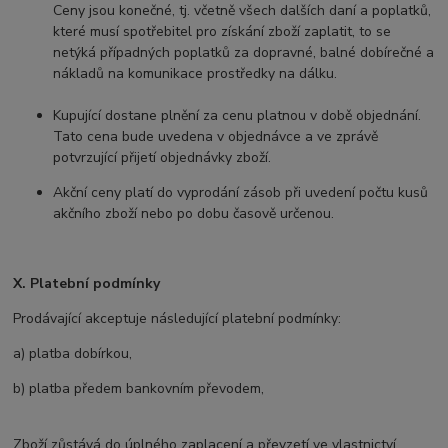
Ceny jsou konečné, tj. včetně všech dalších daní a poplatků,
které musí spotřebitel pro získání zboží zaplatit, to se
netýká případných poplatků za dopravné, balné dobírečné a
nákladů na komunikace prostředky na dálku.
Kupující dostane plnění za cenu platnou v době objednání.
Tato cena bude uvedena v objednávce a ve zprávě
potvrzující přijetí objednávky zboží.
Akční ceny platí do vyprodání zásob při uvedení počtu kusů
akčního zboží nebo po dobu časově určenou.
X. Platební podmínky
Prodávající akceptuje následující platební podmínky:
a) platba dobírkou,
b) platba předem bankovním převodem,
Zboží zůstává do úplného zaplacení a převzetí ve vlastnictví