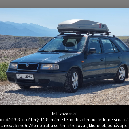
Nevíte
Hledat
+420
Po - P
portovní / Závodní podvozky
Podložky
Odklonové podložky Felicia
onové podložky Felicia pod zadn
Odklon
Cena j
úpravu
Dos
Milí zákaznící,
ondělí 3.8. do úterý 11.8. máme letní dovolenou. Jedeme si na pá
chnout k moři. Ale netřeba se tím stresovat, klidně objednávejte,