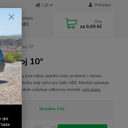
Přihlášení
CZK
 si rady? Zavolejte.
0
ks
 603 411 581
za
0,00 Kč
á 9:00 - 17:00
 pod zadní náboj 10°
í náboj 10°
ové podložky pod náboj zadního kola vyrobené z duralu.
e za 2ks. Podložky mají výřez pro čidlo ABS. Montáž vyžaduje
 náboje. Výrobek vyžaduje odbornou montáž.
celý popis
tupnost
skladem 1 ks
r dní
 Vaše