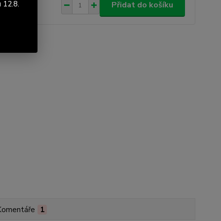
078 Kč
/
ks
 12.8.
Přidat do košíku
44 Kč
bez DPH
Komentáře
1