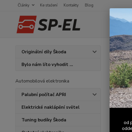
Články
Ke stažení
Kontakty
Blog
Úvod
S
Originální díly Škoda
Odkl
Bylo nám líto vyhodit ...
Novinka
Automobilová elektronika
Palubní počítač APRI
Elektrické naklápění světel
Tuning budíky Škoda
od p
odde