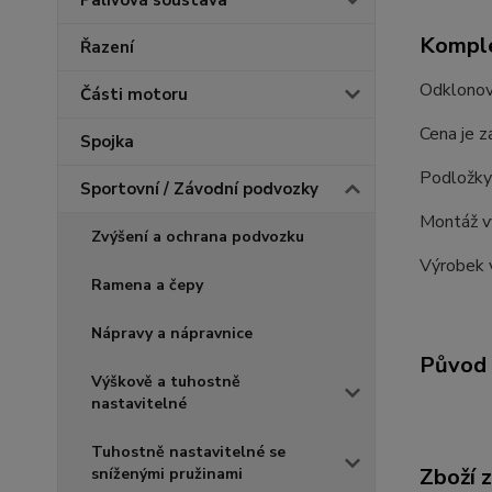
Palivová soustava
Komple
Řazení
Odklonové
Části motoru
Cena je z
Spojka
Podložky 
Sportovní / Závodní podvozky
Montáž vy
Zvýšení a ochrana podvozku
Výrobek 
Ramena a čepy
Nápravy a nápravnice
Původ 
Výškově a tuhostně
nastavitelné
Tuhostně nastavitelné se
Zboží 
sníženými pružinami