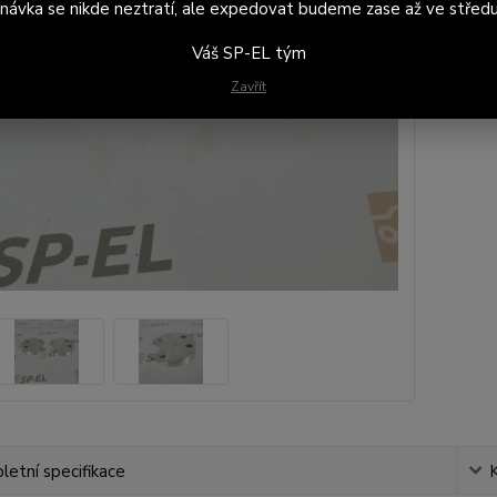
3 
návka se nikde neztratí, ale expedovat budeme zase až ve středu
2 5
Váš SP-EL tým
Zavřít
etní specifikace