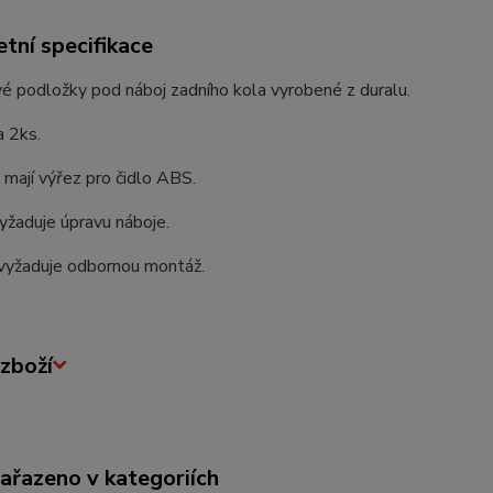
tní specifikace
 podložky pod náboj zadního kola vyrobené z duralu.
a 2ks.
mají výřez pro čidlo ABS.
žaduje úpravu náboje.
vyžaduje odbornou montáž.
zboží
zařazeno v kategoriích