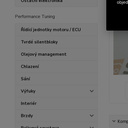
Ostatní elektronika
objed
Performance Tuning
Řídící jednotky motoru / ECU
Tvrdé silentbloky
Olejový management
Chlazení
Sání
Výfuky
Interiér
Brzdy
Kompl