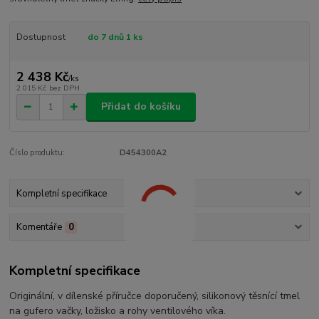
Dostupnost
do 7 dnů 1 ks
2 438 Kč
/
ks
2 015 Kč
bez DPH
Přidat do košíku
Číslo produktu:
D454300A2
Kompletní specifikace
Komentáře
0
Kompletní specifikace
Originální, v dílenské příručce doporučený, silikonový těsnící tmel
na gufero vačky, ložisko a rohy ventilového víka.