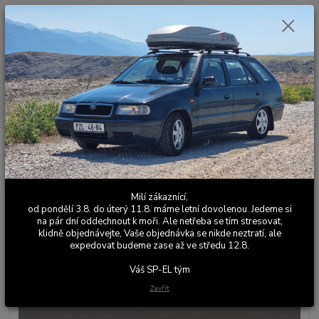
0
ks
+420 603 411 581
CZK
za
0,00 Kč
Po - Pá 9:00 - 17:00
Menu
Hledat
Úvod
Části motoru
ORIGINÁL VW / ŠKODA - Silikonový těsnící tmel
ORIGINÁL VW / ŠKODA -
Silikonový těsnící tmel
Milí zákaznící,
od pondělí 3.8. do úterý 11.8. máme letní dovolenou. Jedeme si
na pár dní oddechnout k moři. Ale netřeba se tím stresovat,
klidně objednávejte, Vaše objednávka se nikde neztratí, ale
expedovat budeme zase až ve středu 12.8.
Váš SP-EL tým
Zavřít