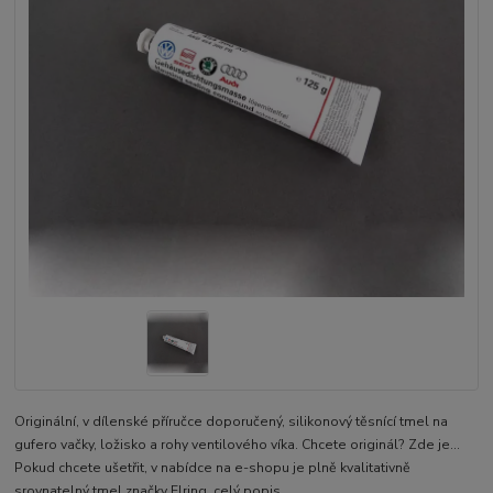
Originální, v dílenské příručce doporučený, silikonový těsnící tmel na
gufero vačky, ložisko a rohy ventilového víka. Chcete originál? Zde je...
Pokud chcete ušetřit, v nabídce na e-shopu je plně kvalitativně
srovnatelný tmel značky Elring.
celý popis