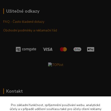
Užitečné odkazy
FAQ - Často kladené dotazy
Obchodní podmínky a reklamační řád
Kontakt
+420 603 411 581
Pro základní funkčnost, zpříjemnění používání webu, analytické
účely a v případě udělení souhlasu také pro účely cílení reklamy