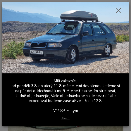
0
ks
+420 603 411 581
CZK
za
0,00 Kč
Po - Pá 9:00 - 17:00
Menu
Hledat
Úvod
Brzdy
Škoda 120/130
Pancéřová spojková hadice Škoda
Pancéřová spojková hadice Škoda
Milí zákaznící,
od pondělí 3.8. do úterý 11.8. máme letní dovolenou. Jedeme si
na pár dní oddechnout k moři. Ale netřeba se tím stresovat,
klidně objednávejte, Vaše objednávka se nikde neztratí, ale
expedovat budeme zase až ve středu 12.8.
Váš SP-EL tým
Zavřít