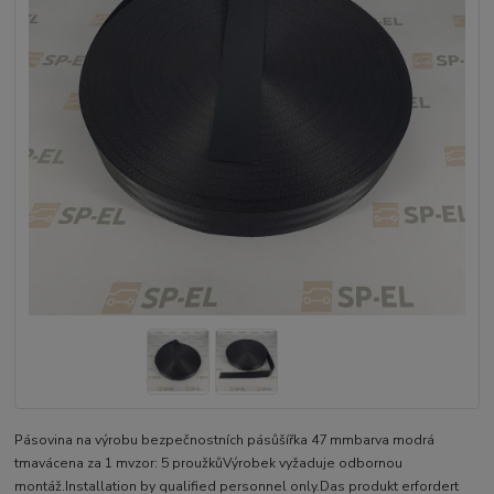
Pásovina na výrobu bezpečnostních pásůšířka 47 mmbarva modrá
tmavácena za 1 mvzor: 5 proužkůVýrobek vyžaduje odbornou
montáž.Installation by qualified personnel only.Das produkt erfordert