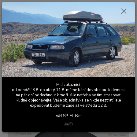
0
ks
+420 603 411 581
CZK
za
0,00 Kč
Po - Pá 9:00 - 17:00
Menu
Hledat
Úvod
Automobilová pásovina
Pásovina na bezpečnostní pásy (šířka
47mm)
Pásovina na bezpečnostní pásy - Černá
Pásovina na bezpečnostní pásy -
Milí zákaznící,
Černá
od pondělí 3.8. do úterý 11.8. máme letní dovolenou. Jedeme si
na pár dní oddechnout k moři. Ale netřeba se tím stresovat,
klidně objednávejte, Vaše objednávka se nikde neztratí, ale
expedovat budeme zase až ve středu 12.8.
Váš SP-EL tým
Zavřít