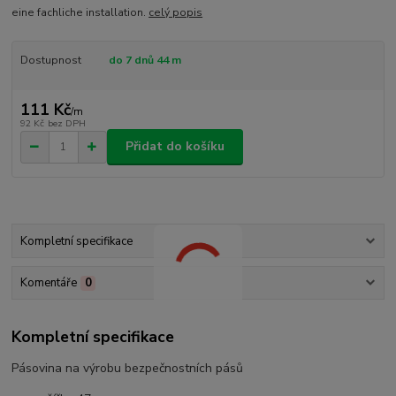
eine fachliche installation.
celý popis
Dostupnost
do 7 dnů 44 m
111 Kč
/
m
92 Kč
bez DPH
Přidat do košíku
Kompletní specifikace
Komentáře
0
Kompletní specifikace
Pásovina na výrobu bezpečnostních pásů