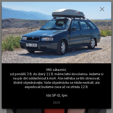
0
ks
+420 603 411 581
CZK
za
0,00 Kč
Po - Pá 9:00 - 17:00
Menu
Hledat
Úvod
Univerzální autodoplňky
Držák brýlí / dokladů Škoda Felicia
Držák brýlí / dokladů Škoda
Felicia
Milí zákaznící,
od pondělí 3.8. do úterý 11.8. máme letní dovolenou. Jedeme si
na pár dní oddechnout k moři. Ale netřeba se tím stresovat,
klidně objednávejte, Vaše objednávka se nikde neztratí, ale
expedovat budeme zase až ve středu 12.8.
Váš SP-EL tým
Zavřít