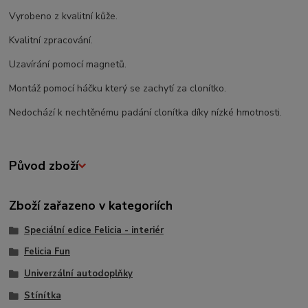
Vyrobeno z kvalitní kůže.
Kvalitní zpracování.
Uzavírání pomocí magnetů.
Montáž pomocí háčku který se zachytí za clonítko.
Nedochází k nechtěnému padání clonítka díky nízké hmotnosti.
Původ zboží
Zboží zařazeno v kategoriích
Speciální edice Felicia - interiér
Felicia Fun
Univerzální autodoplňky
Stínítka