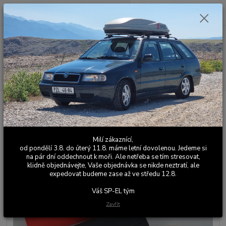
0
ks
+420 603 411 581
CZK
za
0,00 Kč
Po - Pá 9:00 - 17:00
Menu
Hledat
Úvod
Univerzální autodoplňky
Pouzdro na brýle plně uzavírací
Pouzdro na brýle plně uzavírací
Milí zákaznící,
od pondělí 3.8. do úterý 11.8. máme letní dovolenou. Jedeme si
na pár dní oddechnout k moři. Ale netřeba se tím stresovat,
klidně objednávejte, Vaše objednávka se nikde neztratí, ale
expedovat budeme zase až ve středu 12.8.
Váš SP-EL tým
Zavřít