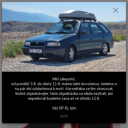
0
ks
+420 603 411 581
CZK
za
0,00 Kč
Po - Pá 9:00 - 17:00
Menu
Hledat
Úvod
Koberce
Přesné autokoberce Felicia Colorline - ČERVENÁ
Přesné autokoberce Felicia
Colorline - ČERVENÁ
Milí zákaznící,
od pondělí 3.8. do úterý 11.8. máme letní dovolenou. Jedeme si
na pár dní oddechnout k moři. Ale netřeba se tím stresovat,
klidně objednávejte, Vaše objednávka se nikde neztratí, ale
expedovat budeme zase až ve středu 12.8.
Váš SP-EL tým
Zavřít