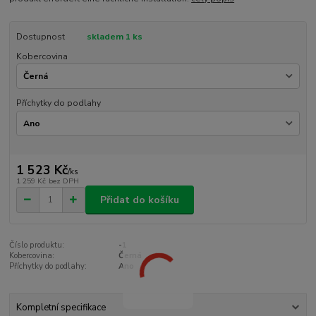
Dostupnost
skladem 1 ks
Kobercovina
Příchytky do podlahy
1 523 Kč
/
ks
1 259 Kč
bez DPH
Přidat do košíku
Číslo produktu:
-1
Kobercovina:
Černá
Příchytky do podlahy:
Ano
Kompletní specifikace