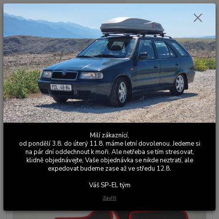
0
ks
+420 603 411 581
CZK
za
0,00 Kč
Po - Pá 9:00 - 17:00
Menu
Hledat
Úvod
Koberce
Přesné autokoberce Felicia Colorline - ČERVENÁ
Přesné autokoberce Felicia
Colorline - ČERVENÁ
Milí zákaznící,
od pondělí 3.8. do úterý 11.8. máme letní dovolenou. Jedeme si
na pár dní oddechnout k moři. Ale netřeba se tím stresovat,
klidně objednávejte, Vaše objednávka se nikde neztratí, ale
expedovat budeme zase až ve středu 12.8.
Váš SP-EL tým
Zavřít