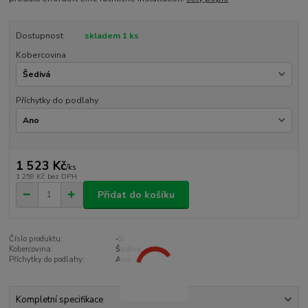
Dostupnost
skladem 1 ks
Kobercovina
Příchytky do podlahy
1 523 Kč
/
ks
1 259 Kč
bez DPH
Přidat do košíku
Číslo produktu:
-3
Kobercovina:
Šedivá
Příchytky do podlahy:
Ano
Kompletní specifikace