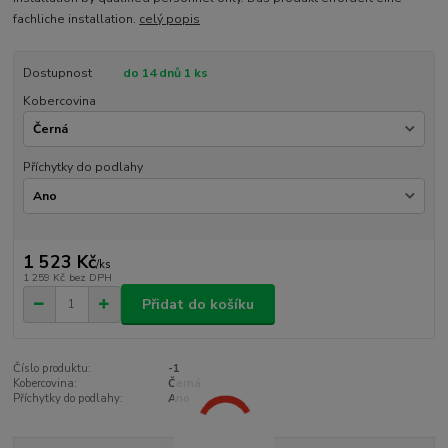
fachliche installation.
celý popis
Dostupnost
do 14 dnů 1 ks
Kobercovina
Příchytky do podlahy
1 523 Kč
/
ks
1 259 Kč
bez DPH
Přidat do košíku
Číslo produktu:
-1
Kobercovina:
Černá
Příchytky do podlahy:
Ano