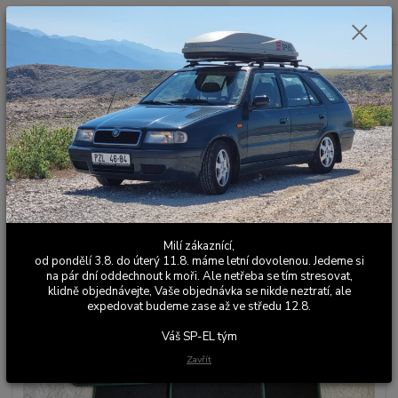
0
ks
+420 603 411 581
CZK
za
0,00 Kč
Po - Pá 9:00 - 17:00
Menu
Hledat
Úvod
Koberce
Přesné autokoberce Felicia Mystery FIALOVÁ
Přesné autokoberce Felicia
Mystery FIALOVÁ
Milí zákaznící,
od pondělí 3.8. do úterý 11.8. máme letní dovolenou. Jedeme si
na pár dní oddechnout k moři. Ale netřeba se tím stresovat,
klidně objednávejte, Vaše objednávka se nikde neztratí, ale
expedovat budeme zase až ve středu 12.8.
Váš SP-EL tým
Zavřít