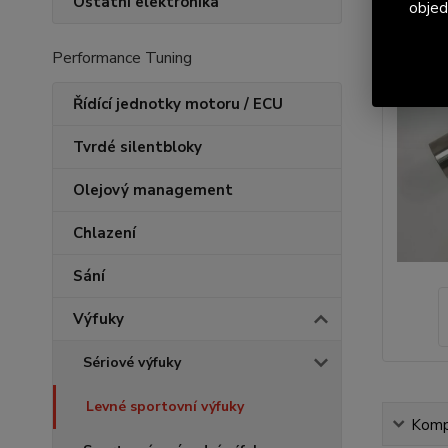
Ostatní elektronika
objed
Performance Tuning
Řídící jednotky motoru / ECU
Tvrdé silentbloky
Olejový management
Chlazení
Sání
Výfuky
Sériové výfuky
Levné sportovní výfuky
Kompl