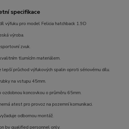
tní specifikace
íl výfuku pro model Felicia hatchback 1.9D
česká výroba.
sportovní zvuk.
valitním tlumícím materiálem.
lepší průchod výfukových spalin oproti sériovému dílu.
rubky na vstupu 45mm.
 ozdobnou koncovkou o průměru 65mm.
nemá atest pro provoz na pozemní komunikaci.
vyžaduje odbornou montáž.
ion by qualified personnel only.