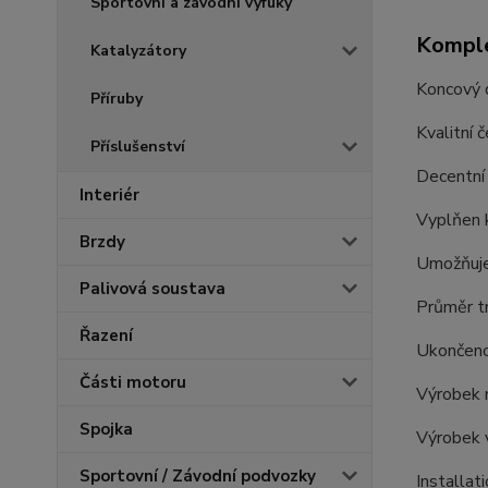
Sportovní a závodní výfuky
Komple
Katalyzátory
Koncový d
Příruby
Kvalitní 
Příslušenství
Decentní 
Interiér
Vyplňen k
Brzdy
Umožňuje 
Palivová soustava
Průměr t
Řazení
Ukončeno
Části motoru
Výrobek 
Spojka
Výrobek 
Sportovní / Závodní podvozky
Installat