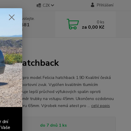
Přihlášení
CZK
 si rady? Zavolejte.
0
ks
 603 411 581
za
0,00 Kč
á 9:00 - 17:00
.9D hatchback
 1.9D hatchback
ý díl výfuku pro model Felicia hatchback 1.9D Kvalitní česká
. Decentní sportovní zvuk. Vyplňen kvalitním tlumícím
álem. Umožňuje lepší průchod výfukových spalin oproti
ému dílu. Průměr trubky na vstupu 45mm. Ukončeno ozdobnou
kou o průměru 65mm. Výrobek nemá atest pro ...
celý popis
r dní
tupnost
do 7 dnů 1 ks
 Vaše