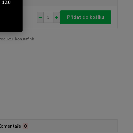
 12.8.
107 Kč
/
ks
Přidat do košíku
94 Kč
bez DPH
roduktu:
kon.naf.hb
Komentáře
0