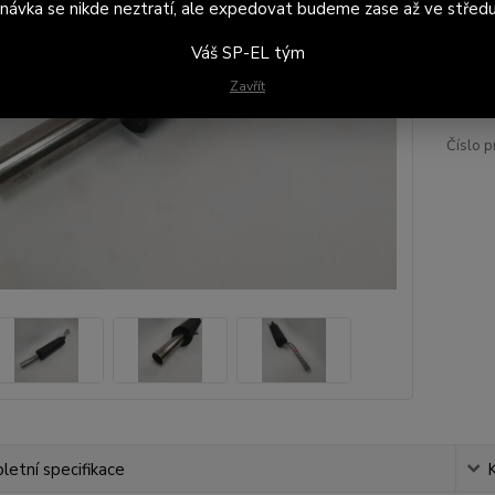
návka se nikde neztratí, ale expedovat budeme zase až ve středu
Váš SP-EL tým
4 
3 3
Zavřít
Číslo p
etní specifikace