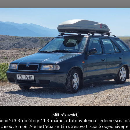
Nevíte
Hledat
+420
Po - P
ýfuky
Levné sportovní výfuky
Průchozí koncový díl výfuku Felicia 1
hozí koncový díl výfuku Felicia
Koncov
výroba
materi
sériov
koncov
Milí zákaznící,
ondělí 3.8. do úterý 11.8. máme letní dovolenou. Jedeme si na pá
Dos
chnout k moři. Ale netřeba se tím stresovat, klidně objednávejte,