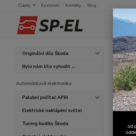
Články
Ke stažení
Kontakty
Blog
Úvod
V
Originální díly Škoda
Průc
Bylo nám líto vyhodit ...
Novinka
Automobilová elektronika
Palubní počítač APRI
Elektrické naklápění světel
Tuning budíky Škoda
od p
odde