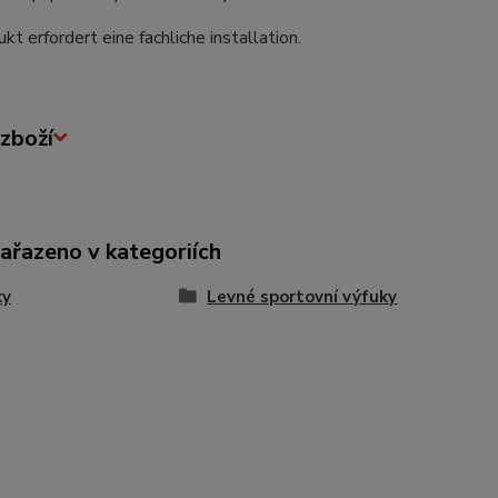
kt erfordert eine fachliche installation.
zboží
zařazeno v kategoriích
ky
Levné sportovní výfuky