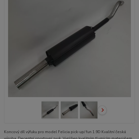
Koncový díl výfuku pro model Felicia pick-up/ fun 1.9D Kvalitní česká
výroba. Decentní sportovní zvuk. Vyplňen kvalitním tlumícím materiálem.