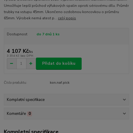
Umožňuje lepší průchod výfukových spalin oproti sériovému dílu. Průměr
trubky na vstupu 45mm. Ukončeno ozdobnou koncovkou o průměru
65mm. Výrobek nemá atest p...
celý popis
Dostupnost
do 7 dnů 1 ks
4 107 Kč
/
ks
3 394 Kč
bez DPH
Přidat do košíku
Číslo produktu:
kon.naf.pick
Kompletní specifikace
Komentáře
0
Kompletní specifikace