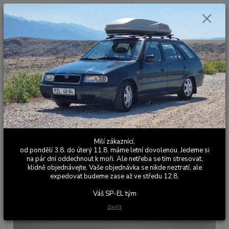
0
ks
+420 603 411 581
CZK
za
0,00 Kč
Po - Pá 9:00 - 17:00
Menu
Hledat
Úvod
Výfuky
Levné sportovní výfuky
Průchozí koncový díl výfuku
Felicia 1.9D pick-up/ fun
Průchozí koncový díl výfuku
Milí zákaznící,
Felicia 1.9D pick-up/ fun
od pondělí 3.8. do úterý 11.8. máme letní dovolenou. Jedeme si
na pár dní oddechnout k moři. Ale netřeba se tím stresovat,
klidně objednávejte, Vaše objednávka se nikde neztratí, ale
Novinka
expedovat budeme zase až ve středu 12.8.
Váš SP-EL tým
Zavřít