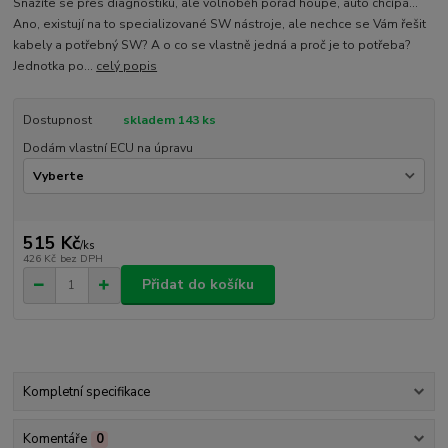
Snažíte se přes diagnostiku, ale volnoběh pořád houpe, auto chcípá...
Ano, existují na to specializované SW nástroje, ale nechce se Vám řešit
kabely a potřebný SW? A o co se vlastně jedná a proč je to potřeba?
Jednotka po...
celý popis
Dostupnost
skladem 143 ks
Dodám vlastní ECU na úpravu
515 Kč
/
ks
426 Kč
bez DPH
Přidat do košíku
Kompletní specifikace
Komentáře
0