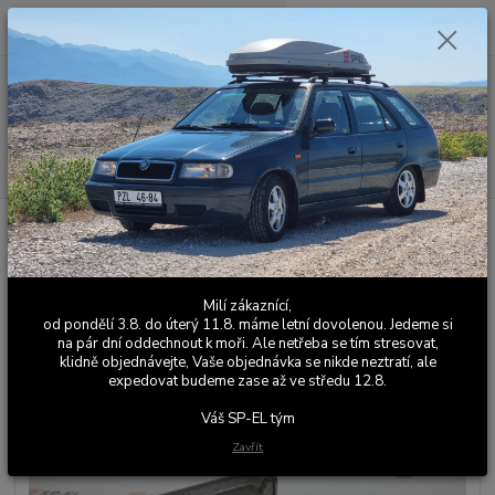
0
ks
+420 603 411 581
CZK
za
0,00 Kč
Po - Pá 9:00 - 17:00
Menu
Hledat
Úvod
Ostatní elektronika
RESET adaptačních hodnot škrticí klapky ECU
Felicia 1.3MPI SIMOS 2P
RESET adaptačních hodnot
Milí zákaznící,
škrticí klapky ECU Felicia 1.3MPI
od pondělí 3.8. do úterý 11.8. máme letní dovolenou. Jedeme si
na pár dní oddechnout k moři. Ale netřeba se tím stresovat,
SIMOS 2P
klidně objednávejte, Vaše objednávka se nikde neztratí, ale
expedovat budeme zase až ve středu 12.8.
Váš SP-EL tým
Zavřít