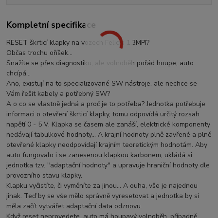
Kompletní specifikace
RESET škrticí klapky na vozech Felicia 1.3MPI?
Občas trochu oříšek...
Snažíte se přes diagnostiku, ale volnoběh pořád houpe, auto
chcípá...
Ano, existují na to specializované SW nástroje, ale nechce se
Vám řešit kabely a potřebný SW?
A o co se vlastně jedná a proč je to potřeba? Jednotka potřebuje
informaci o otevření škrticí klapky, tomu odpovídá určitý rozsah
napětí 0 - 5 V. Klapka se časem ale zanáší, elektrické komponenty
nedávají tabulkové hodnoty... A krajní hodnoty plně zavřené a plně
otevřené klapky neodpovídají krajním teoretickým hodnotám. Aby
auto fungovalo i se zanesenou klapkou karbonem, ukládá si
jednotka tzv. "adaptační hodnoty" a upravuje hraniční hodnoty dle
provozního stavu klapky.
Klapku vyčistíte, či vyměníte za jinou... A ouha, vše je najednou
jinak. Teď by se vše mělo správně vyresetovat a jednotka by si
měla začít vytvářet adaptační data odznovu.
Když reset neprovedete, auto má houpavý volnoběh, případně