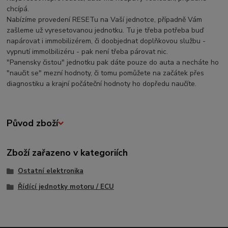
chcípá.
Nabízíme provedení RESETu na Vaší jednotce, případně Vám
zašleme už vyresetovanou jednotku. Tu je třeba potřeba buď
napárovat i immobilizérem, či doobjednat doplňkovou službu -
vypnutí immolbilizéru - pak není třeba párovat nic.
"Panensky čistou" jednotku pak dáte pouze do auta a necháte ho
"naučit se" mezní hodnoty, či tomu pomůžete na začátek přes
diagnostiku a krajní počáteční hodnoty ho dopředu naučíte.
Původ zboží
Zboží zařazeno v kategoriích
Ostatní elektronika
Řídící jednotky motoru / ECU