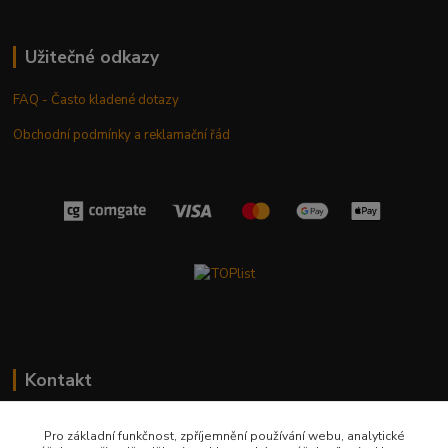
Užitečné odkazy
FAQ - Často kladené dotazy
Obchodní podmínky a reklamační řád
Kontakt
+420 603 411 581
Pro základní funkčnost, zpříjemnění používání webu, analytické