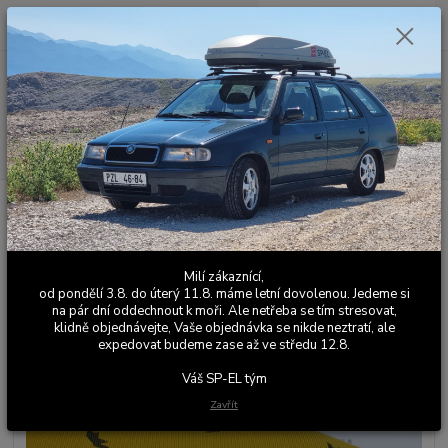
0
ks
+420 603 411 581
CZK
za
0,00 Kč
Po - Pá 9:00 - 17:00
Menu
Hledat
Úvod
Potahová látka Felicia Fun / Colorline žlutá
Potahová látka Felicia Fun /
Colorline žlutá
Milí zákaznící,
od pondělí 3.8. do úterý 11.8. máme letní dovolenou. Jedeme si
na pár dní oddechnout k moři. Ale netřeba se tím stresovat,
Novinka
klidně objednávejte, Vaše objednávka se nikde neztratí, ale
expedovat budeme zase až ve středu 12.8.
Váš SP-EL tým
Zavřít