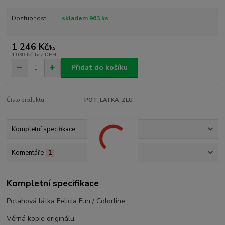
Dostupnost
skladem 963 ks
1 246 Kč
/
ks
1 030 Kč
bez DPH
Přidat do košíku
Číslo produktu:
POT_LATKA_ZLU
Kompletní specifikace
Komentáře
1
Kompletní specifikace
Potahová látka Felicia Fun / Colorline.
Věrná kopie originálu.