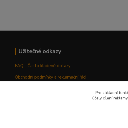
Užitečné odkazy
FAQ - Často kladené dotazy
Obchodní podmínky a reklamační řád
Pro základní funk
účely cílení reklam