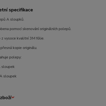
tní specifikace
epů A sloupků.
bena pomocí skenování originálních polepů.
z vysoce kvalitní 3M fólie.
 přesná kopie originálu.
ahuje polepy:
A sloupek
 A sloupek
zboží