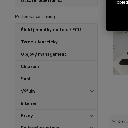
Ostatní elektronika
objed
Performance Tuning
Řídící jednotky motoru / ECU
Tvrdé silentbloky
Olejový management
Chlazení
Sání
Výfuky
Interiér
Brzdy
Kompl