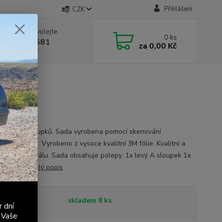
Přihlášení
CZK
 si rady? Zavolejte.
0
ks
 603 411 581
za
0,00 Kč
á 9:00 - 17:00
olepů A sloupků. Sada vyrobena pomocí skenování
lních polepů. Vyrobeno z vysoce kvalitní 3M fólie. Kvalitní a
 kopie originálu. Sada obsahuje polepy: 1x levý A sloupek 1x
A sloupek
celý popis
tupnost
skladem 8 ks
r dní
 Vaše