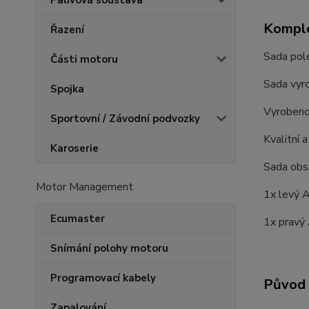
Palivová soustava
Komple
Řazení
Sada pol
Části motoru
Sada vyro
Spojka
Vyrobeno 
Sportovní / Závodní podvozky
Kvalitní a
Karoserie
Sada obs
Motor Management
1x levý 
Ecumaster
1x pravý
Snímání polohy motoru
Programovací kabely
Původ 
Zapalování