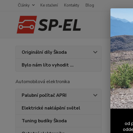
Články
Ke stažení
Kontakty
Blog
Úvod
Originální díly Škoda
Sada
Bylo nám líto vyhodit ...
Novinka
Automobilová elektronika
Palubní počítač APRI
Elektrické naklápění světel
Tuning budíky Škoda
od p
odde