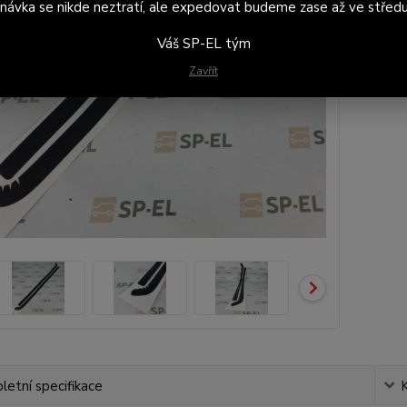
návka se nikde neztratí, ale expedovat budeme zase až ve středu
46
Váš SP-EL tým
382
Zavřít
etní specifikace