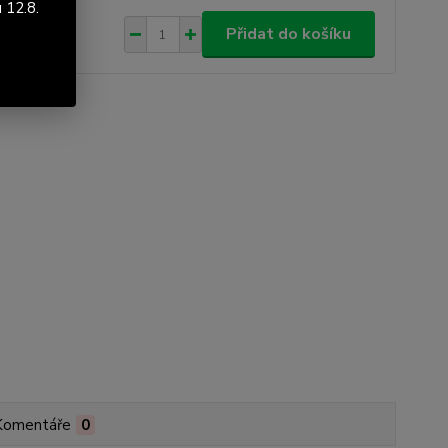
 12.8.
2 Kč
/
ks
Přidat do košíku
 Kč
bez DPH
Komentáře
0