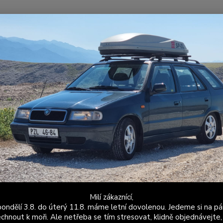
Nevíte
Hledat
+420
Po - P
Samolepky
Felicia
Sada polepů A sloupků Škoda Felicia
 polepů A sloupků Škoda Felicia
Sada p
originá
přesná
pravý 
Milí zákaznící,
Dos
ondělí 3.8. do úterý 11.8. máme letní dovolenou. Jedeme si na pá
chnout k moři. Ale netřeba se tím stresovat, klidně objednávejte,