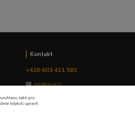
Kontakt
+420 603 411 581
info@sp-el.cz
 souhlasu také pro
žete kdykoli upravit