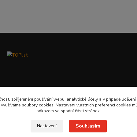
čnost, zpříjemnění používání webu, analytické účely a v případě udělení
y využíváme soubory cookies. Nastavení vlastních preferencí cookies mů
odkazem ve spodní části stránek.
Souhlasím
Nastavení