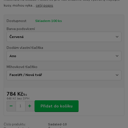
kusy, mohou vyka...
celý popis
Dostupnost
Skladem 100 ks
Barva podsvícení
Dodám vlastní tlačítka
Mlhovkové tlačítko
784 Kč
/
ks
648 Kč
bez DPH
Přidat do košíku
Číslo produktu:
Sadaled-10