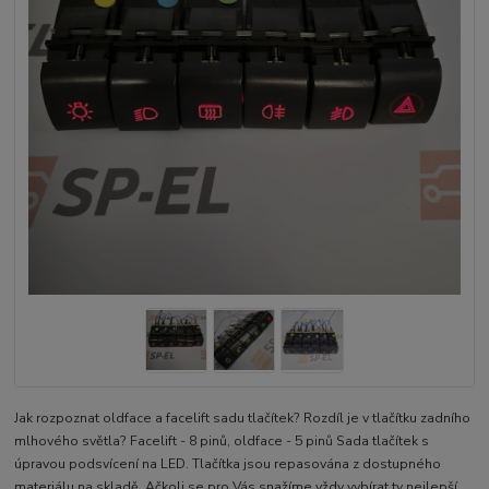
Jak rozpoznat oldface a facelift sadu tlačítek? Rozdíl je v tlačítku zadního
mlhového světla? Facelift - 8 pinů, oldface - 5 pinů Sada tlačítek s
úpravou podsvícení na LED. Tlačítka jsou repasována z dostupného
materiálu na skladě. Ačkoli se pro Vás snažíme vždy vybírat ty nejlepší