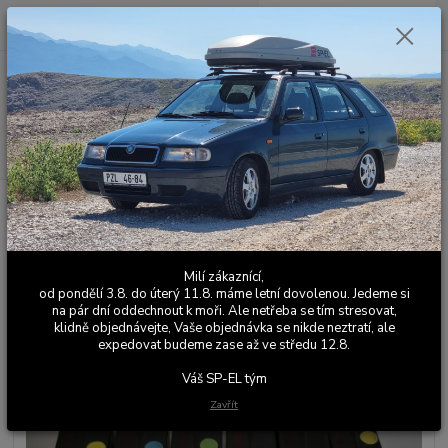
0
ks
+420 603 411 581
CZK
za
0,00 Kč
Po - Pá 9:00 - 17:00
Menu
Hledat
Úvod
Ostatní elektronika
Sada přesvícených LED tlačítek Felicia
Sada přesvícených LED tlačítek
Felicia
Milí zákaznící,
od pondělí 3.8. do úterý 11.8. máme letní dovolenou. Jedeme si
na pár dní oddechnout k moři. Ale netřeba se tím stresovat,
klidně objednávejte, Vaše objednávka se nikde neztratí, ale
expedovat budeme zase až ve středu 12.8.
Váš SP-EL tým
Zavřít