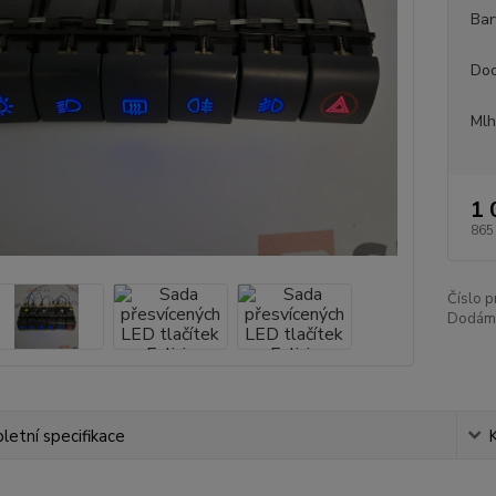
Bar
Dod
Mlh
1 
865
Číslo p
Dodám v
etní specifikace