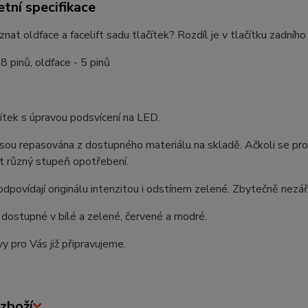
tní specifikace
znat oldface a facelift sadu tlačítek? Rozdíl je v tlačítku zadní
 8 pinů, oldface - 5 pinů
ítek s úpravou podsvícení na LED.
jsou repasována z dostupného materiálu na skladě. Ačkoli se pro
t různý stupeň opotřebení.
odpovídají originálu intenzitou i odstínem zelené. Zbytečně nezář
dostupné v bílé a zelené, červené a modré.
vy pro Vás již připravujeme.
zboží