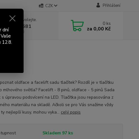
Přihlášení
CZK
 si rady? Zavolejte.
0
ks
 603 411 581
za
0,00 Kč
r dní
á 9:00 - 17:00
 Vaše
 12.8.
ia
poznat oldface a facelift sadu tlačítek? Rozdíl je v tlačítku
o mlhového světla? Facelift - 8 pinů, oldface - 5 pinů Sada
ek s úpravou podsvícení na LED. Tlačítka jsou repasována z
ného materiálu na skladě. Ačkoli se pro Vás snažíme vždy
 ty nejlepší kusy, mohou vyka...
celý popis
tupnost
Skladem 97 ks