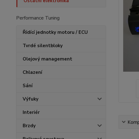
Ostatní elektronika
Performance Tuning
Řídící jednotky motoru / ECU
Tvrdé silentbloky
Olejový management
Chlazení
Sání
Výfuky
Interiér
Kompl
Brzdy