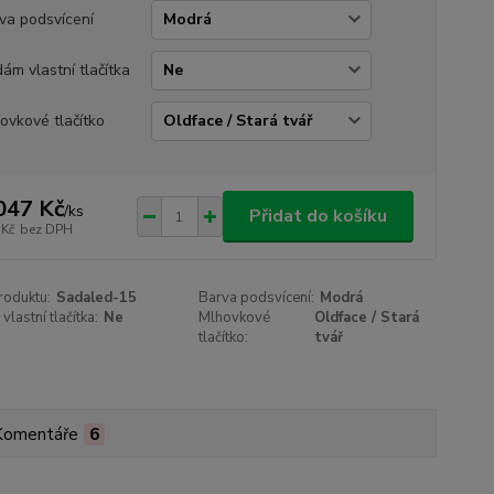
va podsvícení
ám vlastní tlačítka
ovkové tlačítko
047 Kč
/
ks
Přidat do košíku
 Kč
bez DPH
roduktu:
Sadaled-15
Barva podsvícení:
Modrá
lastní tlačítka:
Ne
Mlhovkové
Oldface / Stará
tlačítko:
tvář
Komentáře
6