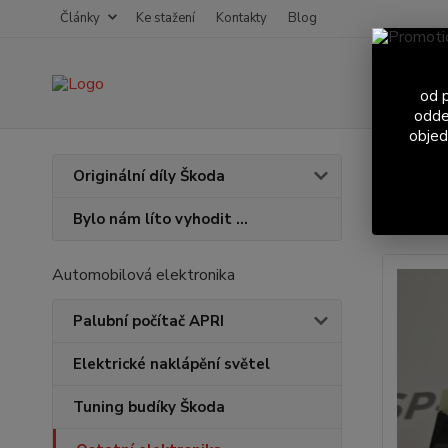
Články
Ke stažení
Kontakty
Blog
od p
odde
objed
Úvod
O
Originální díly Škoda
Sada
Bylo nám líto vyhodit ...
Automobilová elektronika
Palubní počítač APRI
Elektrické naklápění světel
Tuning budíky Škoda