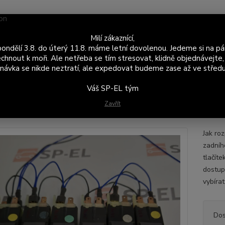
Nevíte
Milí zákaznící,
Hledat
+420
ondělí 3.8. do úterý 11.8. máme letní dovolenou. Jedeme si na pá
Po - P
chnout k moři. Ale netřeba se tím stresovat, klidně objednávejte,
návka se nikde neztratí, ale expedovat budeme zase až ve středu
statní elektronika
Sada přesvícených LED tlačítek Felicia
Váš SP-EL tým
 přesvícených LED tlačítek Felic
Zavřít
Jak roz
zadníh
tlačít
dostup
vybírat
Dos