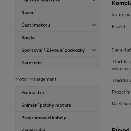
Palivová soustava
Komple
Řazení
Jak rozpo
Části motoru
Facelift -
Spojka
Sada tlač
Sportovní / Závodní podvozky
Tlačítka 
Karoserie
vykazova
Motor Management
Tlačítka 
Prozatím 
Ecumaster
Další bar
Snímání polohy motoru
Programovací kabely
Původ 
Zapalování