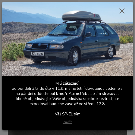
0
ks
+420 603 411 581
CZK
za
0,00 Kč
Po - Pá 9:00 - 17:00
Menu
Hledat
Úvod
Ostatní elektronika
Sada přesvícených LED tlačítek stahování oken
Sada přesvícených LED tlačítek
stahování oken
Milí zákaznící,
od pondělí 3.8. do úterý 11.8. máme letní dovolenou. Jedeme si
na pár dní oddechnout k moři. Ale netřeba se tím stresovat,
klidně objednávejte, Vaše objednávka se nikde neztratí, ale
expedovat budeme zase až ve středu 12.8.
Váš SP-EL tým
Zavřít