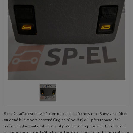
Sada 2 tlačítek stahování oken felicia facelift / new face Barvy v nabídce:
studená bílá modrá červená Originální použitý díl I přes repasování
může díl vykazovat drobné známky předchozího používání Předmětem
prodeje jsou pouze tlačítka bez krytky. Krytku lze dokoupit níže v kolonce