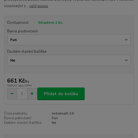
související z...
celý popis
Dostupnost
Skladem 1 ks
Barva podsvícení
Dodám vlastní tlačítka
661 Kč
/
ks
546 Kč
bez DPH
Přidat do košíku
Číslo produktu:
ledoknafl-10
Barva podsvícení:
Fun
Dodám vlastní tlačítka:
Ne