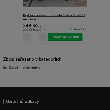
Krytka středového tunelu Felicia facelift /
new face
249 Kč
/
ks
Skladem 1 ks
206 Kč
bez DPH
Přidat do košíku
Zboží zařazeno v kategoriích
Ostatní elektronika
Užitečné odkazy