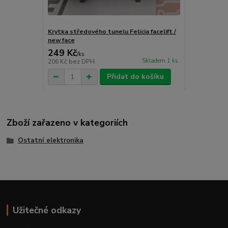
Krytka středového tunelu Felicia facelift /
new face
249 Kč
/
ks
Skladem 1 ks
206 Kč
bez DPH
Přidat do košíku
Zboží zařazeno v kategoriích
Ostatní elektronika
Užitečné odkazy