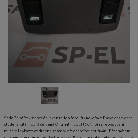
Sada 2 tlačítek stahování oken felicia facelift / new face Barvy v nabídce:
studená bílá modrá červená Originální použitý díl I přes repasování
může díl vykazovat drobné známky předchozího používání Předmětem
prodeje jsou pouze tlačítka bez krytky. Krytku lze dokoupit níže v kolonce