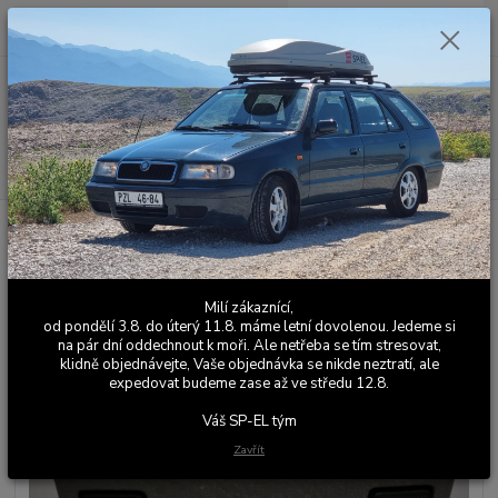
0
ks
+420 603 411 581
CZK
za
0,00 Kč
Po - Pá 9:00 - 17:00
Menu
Hledat
Úvod
Ostatní elektronika
Sada přesvícených LED tlačítek stahování oken
Sada přesvícených LED tlačítek
stahování oken
Milí zákaznící,
od pondělí 3.8. do úterý 11.8. máme letní dovolenou. Jedeme si
na pár dní oddechnout k moři. Ale netřeba se tím stresovat,
klidně objednávejte, Vaše objednávka se nikde neztratí, ale
expedovat budeme zase až ve středu 12.8.
Váš SP-EL tým
Zavřít