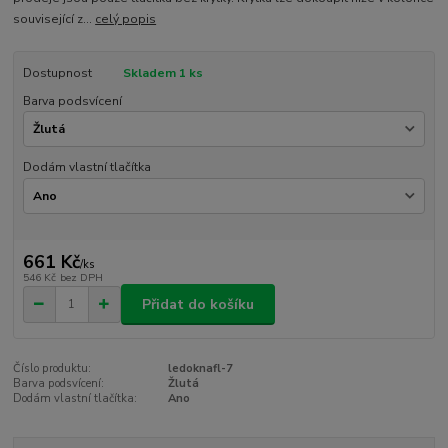
související z...
celý popis
Dostupnost
Skladem 1 ks
Barva podsvícení
Dodám vlastní tlačítka
661 Kč
/
ks
546 Kč
bez DPH
Přidat do košíku
Číslo produktu:
ledoknafl-7
Barva podsvícení:
Žlutá
Dodám vlastní tlačítka:
Ano