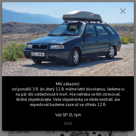
0
ks
+420 603 411 581
CZK
za
0,00 Kč
Po - Pá 9:00 - 17:00
Menu
Hledat
Úvod
Části motoru
Sportovní / závodní hlava Favorit / Felicia / Škoda 130
Sportovní / závodní hlava Favorit
/ Felicia / Škoda 130
Milí zákaznící,
od pondělí 3.8. do úterý 11.8. máme letní dovolenou. Jedeme si
na pár dní oddechnout k moři. Ale netřeba se tím stresovat,
klidně objednávejte, Vaše objednávka se nikde neztratí, ale
expedovat budeme zase až ve středu 12.8.
Váš SP-EL tým
Zavřít