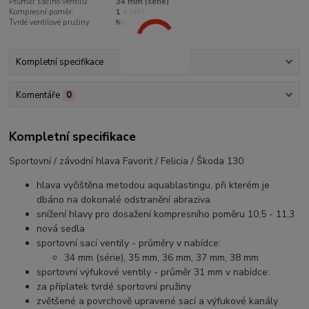
Průměr sacího ventilu:
34 mm (série)
Kompresní poměr:
1.4 MPI
Tvrdé ventilové pružiny:
Ne
Kompletní specifikace
Komentáře
0
Kompletní specifikace
Sportovní / závodní hlava Favorit / Felicia / Škoda 130
hlava vyčištěna metodou aquablastingu, při kterém je
dbáno na dokonalé odstranění abraziva
snížení hlavy pro dosažení kompresního poměru 10,5 - 11,3
nová sedla
sportovní sací ventily - průměry v nabídce:
34 mm (série), 35 mm, 36 mm, 37 mm, 38 mm
sportovní výfukové ventily - průměr 31 mm v nabídce:
za příplatek tvrdé sportovní pružiny
zvětšené a povrchově upravené sací a výfukové kanály