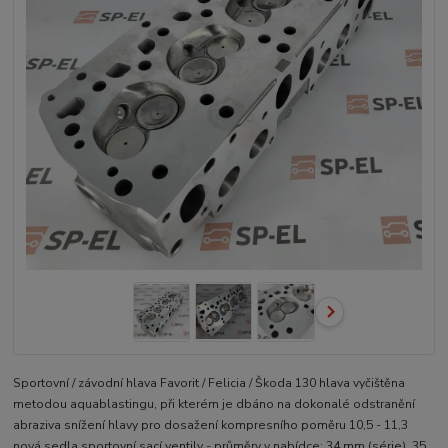
Sportovní / závodní hlava Favorit / Felicia / Škoda 130 hlava vyčištěna
metodou aquablastingu, při kterém je dbáno na dokonalé odstranění
abraziva snížení hlavy pro dosažení kompresního poměru 10,5 - 11,3
nová sedla sportovní sací ventily - průměry v nabídce: 34 mm (série), 35