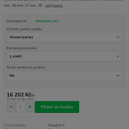
mm, 36 mm, 37 mm, 38...
celý popis
Dostupnost
Skladem 1 ks
Průměr sacího ventilu
Kompresní poměr
Tvrdé ventilové pružiny
16 202 Kč
/
ks
13 390 Kč
bez DPH
Přidat do košíku
Číslo produktu:
!head13-5