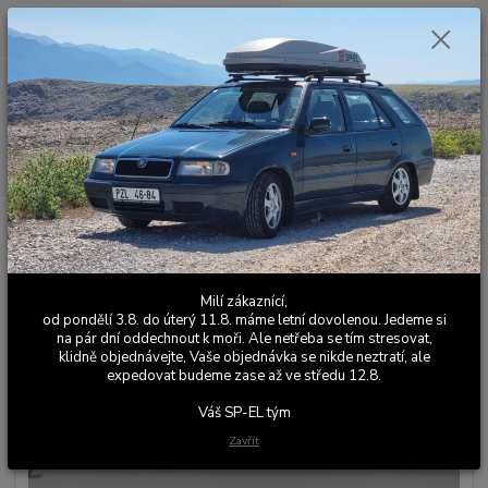
0
ks
+420 603 411 581
CZK
za
0,00 Kč
Po - Pá 9:00 - 17:00
Menu
Hledat
Úvod
Části motoru
Hlava
Sportovní / závodní misky ventilových
pružin Škoda 1.0 - 1.4 - sada 8 kusů- ventil 8mm - dvojitá pružina - dural
Sportovní / závodní misky
Milí zákaznící,
ventilových pružin Škoda 1.0 - 1.4
od pondělí 3.8. do úterý 11.8. máme letní dovolenou. Jedeme si
na pár dní oddechnout k moři. Ale netřeba se tím stresovat,
- sada 8 kusů- ventil 8mm -
klidně objednávejte, Vaše objednávka se nikde neztratí, ale
expedovat budeme zase až ve středu 12.8.
dvojitá pružina - dural
Váš SP-EL tým
Novinka
Zavřít