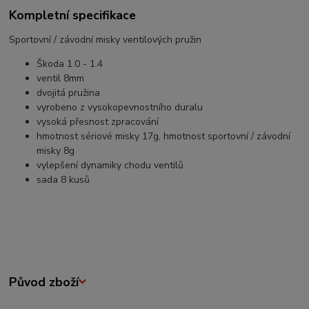
Kompletní specifikace
Sportovní / závodní misky ventilových pružin
Škoda 1.0 - 1.4
ventil 8mm
dvojitá pružina
vyrobeno z vysokopevnostního duralu
vysoká přesnost zpracování
hmotnost sériové misky 17g, hmotnost sportovní / závodní
misky 8g
vylepšení dynamiky chodu ventilů
sada 8 kusů
Původ zboží