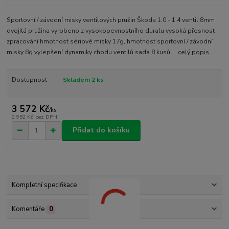
Sportovní / závodní misky ventilových pružin Škoda 1.0 - 1.4 ventil 8mm
dvojitá pružina vyrobeno z vysokopevnostního duralu vysoká přesnost
zpracování hmotnost sériové misky 17g, hmotnost sportovní / závodní
misky 8g vylepšení dynamiky chodu ventilů sada 8 kusů
celý popis
Dostupnost
Skladem 2 ks
3 572 Kč
/
ks
2 952 Kč
bez DPH
Přidat do košíku
Kompletní specifikace
Komentáře
0