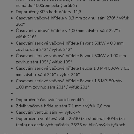
nemá do 4000rpm pěkný průběh
Doporučený KP s karburátory: 11,3
Časování vačkové hřídele v 0,3 mm zdvihu: sání 270° / výfuk
260°
Časování vačkové hřídele v 1,00 mm zdvihu: sání 227° /
výfuk 216°
Časování sériové vačkové hřídele Favorit 50kW v 0,3 mm
zdvihu: sání 242° / výfuk 242°
Časování sériové vačkové hřídele Favorit 50kW v 1,00 mm
zdvihu: sání 195° / výfuk 195°
Časování sériové vačkové hřídele Felicia 1.3 MPI 50kW v 0,3
mm zdvihu: sání 246° / výfuk 246°
Časování sériové vačkové hřídele Favorit 1.3 MPI 50kWv
1,00 mm zdvihu: sání 201° / výfuk 201°
Doporučené časování sacích ventilů: - - -
Zdvih vačkové hřídele: sání 7,1 mm / výfuk 6,6 mm
Časování ventilů: sání -/-, výfuk -/-
Doporučená ventilová vůle: 25/30 (za studena), 40/45 (za
tepla) na ocelových tyčkách; 25/25 na hliníkových tyčkách