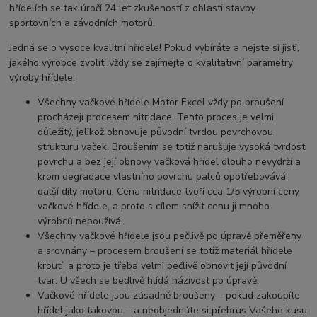
hřídelích se tak úročí 24 let zkušeností z oblasti stavby
sportovních a závodních motorů.
Jedná se o vysoce kvalitní hřídele! Pokud vybíráte a nejste si jisti,
jakého výrobce zvolit, vždy se zajímejte o kvalitativní parametry
výroby hřídele:
Všechny vačkové hřídele Motor Excel vždy po broušení
procházejí procesem nitridace. Tento proces je velmi
důležitý, jelikož obnovuje původní tvrdou povrchovou
strukturu vaček. Broušením se totiž narušuje vysoká tvrdost
povrchu a bez její obnovy vačková hřídel dlouho nevydrží a
krom degradace vlastního povrchu palců opotřebovává
další díly motoru. Cena nitridace tvoří cca 1/5 výrobní ceny
vačkové hřídele, a proto s cílem snížit cenu ji mnoho
výrobců nepoužívá.
Všechny vačkové hřídele jsou pečlivě po úpravě přeměřeny
a srovnány – procesem broušení se totiž materiál hřídele
kroutí, a proto je třeba velmi pečlivě obnovit její původní
tvar. U všech se bedlivě hlídá házivost po úpravě.
Vačkové hřídele jsou zásadně broušeny – pokud zakoupíte
hřídel jako takovou – a neobjednáte si přebrus Vašeho kusu