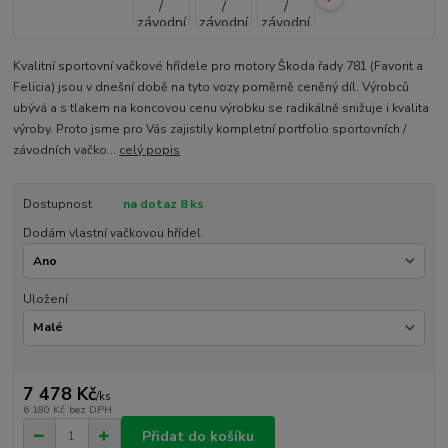
Kvalitní sportovní vačkové hřídele pro motory Škoda řady 781 (Favorit a
Felicia) jsou v dnešní době na tyto vozy poměrně ceněný díl. Výrobců
ubývá a s tlakem na koncovou cenu výrobku se radikálně snižuje i kvalita
výroby. Proto jsme pro Vás zajistily kompletní portfolio sportovních /
závodních vačko...
celý popis
Dostupnost
na dotaz 8 ks
Dodám vlastní vačkovou hřídel
Uložení
7 478 Kč
/
ks
6 180 Kč
bez DPH
Přidat do košíku