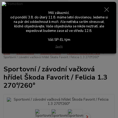
0
ks
+420 603 411 581
CZK
za
0,00 Kč
Po - Pá 9:00 - 17:00
Milí zákaznící,
od pondělí 3.8. do úterý 11.8. máme letní dovolenou. Jedeme si
na pár dní oddechnout k moři. Ale netřeba se tím stresovat,
Menu
klidně objednávejte, Vaše objednávka se nikde neztratí, ale
expedovat budeme zase až ve středu 12.8.
Hledat
Váš SP-EL tým
Zavřít
Úvod
Části motoru
Vačkové hřídele
Favorit / Felicia 1.3 - 1.5
Sportovní / závodní vačková hřídel Škoda Favorit / Felicia 1.3 270°/260°
Sportovní / závodní vačková
hřídel Škoda Favorit / Felicia 1.3
270°/260°