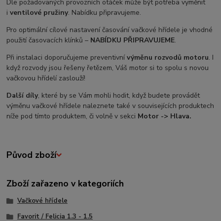
Dle požadovaných provozních otáček může být potřeba vyměnit
i
ventilové pružiny
. Nabídku připravujeme.
Pro optimální cílové nastavení časování vačkové hřídele je vhodné
použití časovacích klínků –
NABÍDKU PŘIPRAVUJEME
.
Při instalaci doporučujeme preventivní
výměnu rozvodů motoru
. I
když rozvody jsou řešeny řetězem, Váš motor si to spolu s novou
vačkovou hřídelí zaslouží!
Další díly
, které by se Vám mohli hodit, když budete provádět
výměnu vačkové hřídele naleznete také v souvisejících produktech
níže pod tímto produktem, či volně v sekci
Motor -> Hlava.
Původ zboží
Zboží zařazeno v kategoriích
Vačkové hřídele
Favorit / Felicia 1.3 - 1.5