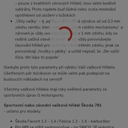
– pouze z kvalitních sériových hřídelí. Jsou velmi bedlivě
vybírány. Proto najdete buď žádné nebo zcela minimální
opotřebení od uložení v ložiskách
„Úhly vačky“ – tj. její časování udává výrobce až od 0,3 mm
zdvihu ventilu, který odpovídá „vůlím celého mechanismu“ a
zároveň je vždy uvedeno časování v 1 mm zdvihu, kdy se
reálně začíná otevírat ventil. Proto vždy porovnávejte
časování hřídelí pro hodnoty v konkrétním zdvihu, jinak se
porovnávají „hrušky s jablky“ a určitě neplatí, že „čím vyšší
čísla, tím lépe to pojede“.
Sledujte proto tyto parametry při výběru Vaší vačkové hřídele.
Ušetřených pár tisícikorun se může velmi pak podepsat na
budoucích nákladech na servis!!!
Všechny vačkové hřídele mají roky ověřené parametry ze
sportovních úprav či motorsportu.
Sportovní nebo závodní vačková hřídel Škoda
781
- určeno pro modely:
Škoda Favorit 1.3 - 1.4 / Felicia 1.3 - 1.4 - karburátor
Pro MPI se příliš nedoporučuje - na SIMOS 2P jednotce