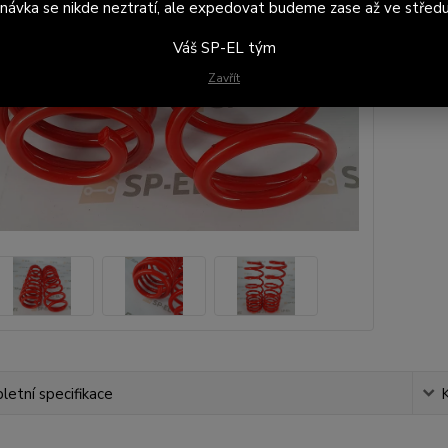
návka se nikde neztratí, ale expedovat budeme zase až ve středu
Váš SP-EL tým
3 
3 2
Zavřít
etní specifikace