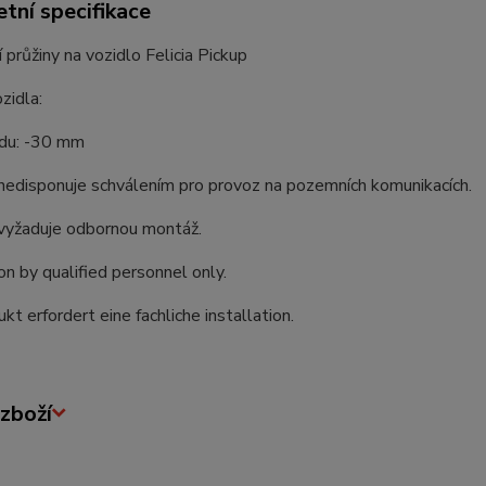
tní specifikace
 průžiny na vozidlo Felicia Pickup
zidla:
du: -30 mm
nedisponuje schválením pro provoz na pozemních komunikacích.
vyžaduje odbornou montáž.
ion by qualified personnel only.
kt erfordert eine fachliche installation.
zboží