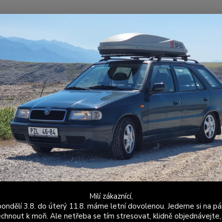
Nevíte
Hledat
+420
Po - P
portovní / Závodní podvozky
Pružiny
Sportovní pružiny - Zadní -30mm
tovní pružiny - Zadní -30mm - Fe
Sportov
-30 mm
komuni
qualif
install
Milí zákaznící,
ondělí 3.8. do úterý 11.8. máme letní dovolenou. Jedeme si na pá
Dos
chnout k moři. Ale netřeba se tím stresovat, klidně objednávejte,