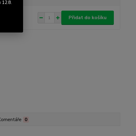
 12.8.
897 Kč
/
ks
Přidat do košíku
21 Kč
bez DPH
Komentáře
0