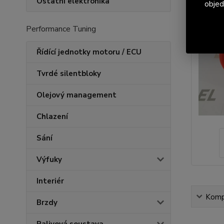
Ostatní elektronika
objed
Performance Tuning
Řídící jednotky motoru / ECU
Tvrdé silentbloky
Olejový management
Chlazení
Sání
Výfuky
Interiér
Kompl
Brzdy