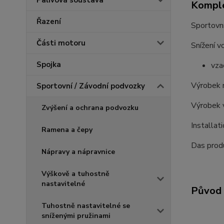
Palivová soustava
Komple
Řazení
Sportovní
Části motoru
Snížení vo
Spojka
vza
Výrobek 
Sportovní / Závodní podvozky
Výrobek 
Zvýšení a ochrana podvozku
Installat
Ramena a čepy
Das produ
Nápravy a nápravnice
Výškově a tuhostně
nastavitelné
Původ 
Tuhostně nastavitelné se
sníženými pružinami