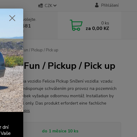
Přihlášení
CZK
 si rady? Zavolejte.
0
ks
 603 411 581
za
0,00 Kč
á 9:00 - 17:00
 - Felicia Fun / Pickup / Pick up
licia Fun / Pickup / Pick up
ní průžiny na vozidlo Felicia Pickup Snížení vozidla: vzadu:
 Výrobek nedisponuje schválením pro provoz na pozemních
kacích. Výrobek vyžaduje odbornou montáž. Installation by
ied personnel only. Das produkt erfordert eine fachliche
ation.
celý popis
r dní
tupnost
do 1 měsíce 10 ks
 Vaše