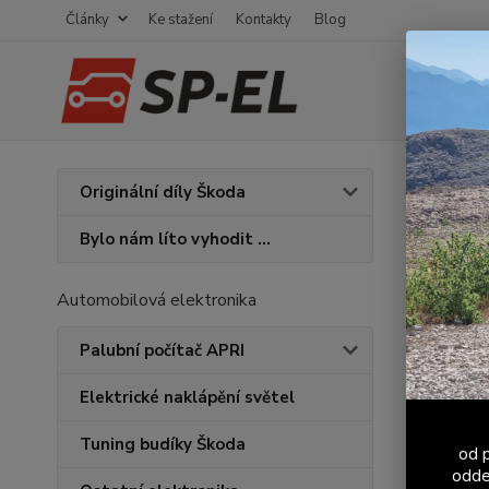
Články
Ke stažení
Kontakty
Blog
Úvod
S
Originální díly Škoda
Spor
Bylo nám líto vyhodit ...
Automobilová elektronika
Palubní počítač APRI
Elektrické naklápění světel
Tuning budíky Škoda
od p
odde