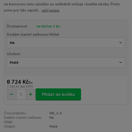
na koncovou cenu výrobku se radikálně snižuje i kvalita výroby. Proto
jsme pro Vás zajistil...
celý popis
Dostupnost
na dotaz 1 ks
Dodám vlastní vačkovou hřídel
Uložení
8 724 Kč
/
ks
7 210 Kč
bez DPH
Přidat do košíku
Číslo produktu:
ME_1-4
Dodám vlastní vačkovou
Ne
hřídel:
Uložení:
Malé