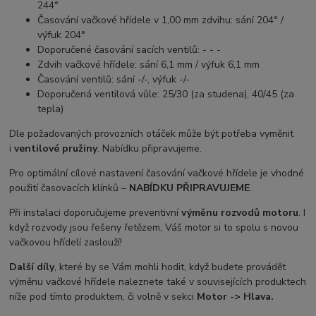
244°
Časování vačkové hřídele v 1,00 mm zdvihu: sání 204° /
výfuk 204°
Doporučené časování sacích ventilů: - - -
Zdvih vačkové hřídele: sání 6,1 mm / výfuk 6,1 mm
Časování ventilů: sání -/-, výfuk -/-
Doporučená ventilová vůle: 25/30 (za studena), 40/45 (za
tepla)
Dle požadovaných provozních otáček může být potřeba vyměnit
i
ventilové pružiny
. Nabídku připravujeme.
Pro optimální cílové nastavení časování vačkové hřídele je vhodné
použití časovacích klínků –
NABÍDKU PŘIPRAVUJEME
.
Při instalaci doporučujeme preventivní
výměnu rozvodů motoru
. I
když rozvody jsou řešeny řetězem, Váš motor si to spolu s novou
vačkovou hřídelí zaslouží!
Další díly
, které by se Vám mohli hodit, když budete provádět
výměnu vačkové hřídele naleznete také v souvisejících produktech
níže pod tímto produktem, či volně v sekci
Motor -> Hlava.