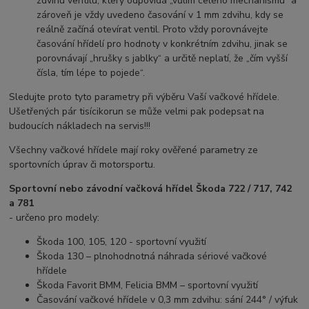
zdvihu ventilu, který odpovídá „vůlím celého mechanismu“ a
zároveň je vždy uvedeno časování v 1 mm zdvihu, kdy se
reálně začíná otevírat ventil. Proto vždy porovnávejte
časování hřídelí pro hodnoty v konkrétním zdvihu, jinak se
porovnávají „hrušky s jablky“ a určitě neplatí, že „čím vyšší
čísla, tím lépe to pojede“.
Sledujte proto tyto parametry při výběru Vaší vačkové hřídele.
Ušetřených pár tisícikorun se může velmi pak podepsat na
budoucích nákladech na servis!!!
Všechny vačkové hřídele mají roky ověřené parametry ze
sportovních úprav či motorsportu.
Sportovní nebo závodní vačková hřídel Škoda
722 / 717, 742
a 781
- určeno pro modely:
Škoda 100, 105, 120 - sportovní využití
Škoda 130 – plnohodnotná náhrada sériové vačkové
hřídele
Škoda Favorit BMM, Felicia BMM – sportovní využití
Časování vačkové hřídele v 0,3 mm zdvihu: sání 244° / výfuk