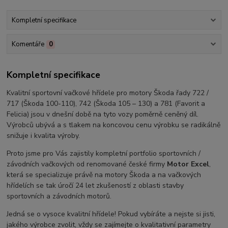
Kompletní specifikace
Komentáře
0
Kompletní specifikace
Kvalitní sportovní vačkové hřídele pro motory Škoda řady 722 /
717 (Škoda 100-110), 742 (Škoda 105 – 130) a 781 (Favorit a
Felicia) jsou v dnešní době na tyto vozy poměrně ceněný díl.
Výrobců ubývá a s tlakem na koncovou cenu výrobku se radikálně
snižuje i kvalita výroby.
Proto jsme pro Vás zajistily kompletní portfolio sportovních /
závodních vačkových od renomované české firmy
Motor Excel
,
která se specializuje právě na motory Škoda a na vačkových
hřídelích se tak úročí 24 let zkušeností z oblasti stavby
sportovních a závodních motorů.
Jedná se o vysoce kvalitní hřídele! Pokud vybíráte a nejste si jisti,
jakého výrobce zvolit, vždy se zajímejte o kvalitativní parametry