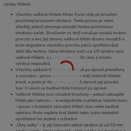
výroby hřídele:
Všechny vačkové hřídele Motor Excel vždy po broušení
procházejí procesem nitridace. Tento proces je velmi
důležitý, jelikož obnovuje původní tvrdou povrchovou
strukturu vaček. Broušením se totiž narušuje vysoká tvrdost
povrchu a bez její obnovy vačková hřídel dlouho nevydrží a
krom degradace vlastního povrchu palců opotřebovává
další díly motoru. Cena nitridace tvoří cca 1/5 výrobní ceny
vačkové hřídele, a proto s cílem snížit cenu ji mnoho
výrobců nepoužívá.
Všechny vačkové hřídele jsou pečlivě po úpravě přeměřeny
a srovnány – procesem broušení se totiž materiál hřídele
kroutí, a proto je třeba velmi pečlivě obnovit její původní
tvar. U všech se bedlivě hlídá házivost po úpravě.
Vačkové hřídele jsou zásadně broušeny – pokud zakoupíte
hřídel jako takovou – a neobjednáte si přebrus Vašeho kusu
– pouze z kvalitních sériových hřídelí. Jsou velmi bedlivě
vybírány. Proto najdete buď žádné nebo zcela minimální
opotřebení od uložení v ložiskách
„Úhly vačky“ – tj. její časování udává výrobce až od 0,3 mm