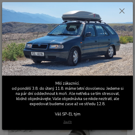
0
ks
+420 603 411 581
CZK
za
0,00 Kč
Po - Pá 9:00 - 17:00
Menu
Hledat
Úvod
Části motoru
Vačkové hřídele
Favorit / Felicia 1.3 - 1.5
Sportovní vačková hřídel Škoda 1.0 - 1.3 244°/244°
Sportovní vačková hřídel Škoda
Milí zákaznící,
1.0 - 1.3 244°/244°
od pondělí 3.8. do úterý 11.8. máme letní dovolenou. Jedeme si
na pár dní oddechnout k moři. Ale netřeba se tím stresovat,
klidně objednávejte, Vaše objednávka se nikde neztratí, ale
expedovat budeme zase až ve středu 12.8.
Váš SP-EL tým
Zavřít