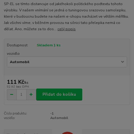
SP-EL se tímto distancuje od jakéhokoli politického podtextu tohoto
výrobku. V našem vnímání se jedná o tuningovou srazovou samolepku,
které v budoucnu budete na našem e-shopu nacházet ve větším měřítku.
Jak všichni víme, v běžném provozu na silnici tato přelepka nemá co
dělat. Ano, můžete za to dos...
celý popis
Dostupnost
Skladem 1 ks
vozidlo
111 Kč
/
ks
92 Kč
bez DPH
Přidat do košíku
Číslo produktu:
-1
vozidlo:
Automobil