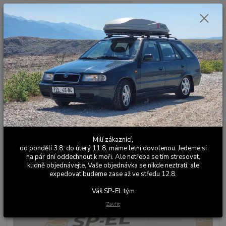
0
ks
+420 603 411 581
CZK
za
0,00 Kč
Po - Pá 9:00 - 17:00
Menu
Hledat
Úvod
Univerzální autodoplňky
Srazová samolepka / Přelepka / Přelep na
SPZ / RZ / registrační značku - EU - černá - 2 ks pro auto, 1 ks pro moto
Srazová samolepka / Přelepka /
Milí zákaznící,
Přelep na SPZ / RZ / registrační
od pondělí 3.8. do úterý 11.8. máme letní dovolenou. Jedeme si
na pár dní oddechnout k moři. Ale netřeba se tím stresovat,
značku - EU - černá - 2 ks pro
klidně objednávejte, Vaše objednávka se nikde neztratí, ale
expedovat budeme zase až ve středu 12.8.
auto, 1 ks pro moto
Váš SP-EL tým
Zavřít