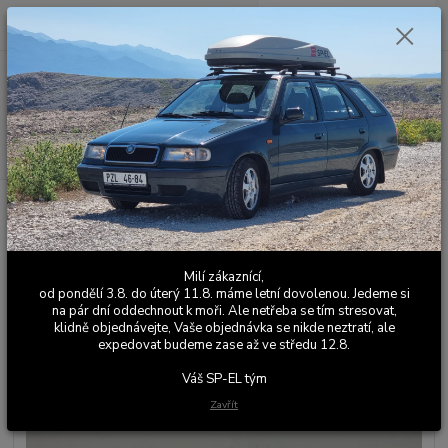
0
ks
+420 603 411 581
CZK
za
0,00 Kč
Po - Pá 9:00 - 17:00
Menu
Hledat
Úvod
Univerzální autodoplňky
Srazová samolepka / Přelepka / Přelep na
SPZ / RZ / registrační značku - Lev - modrá - 2 ks pro auto, 1 ks pro moto
Srazová samolepka / Přelepka /
Milí zákaznící,
Přelep na SPZ / RZ / registrační
od pondělí 3.8. do úterý 11.8. máme letní dovolenou. Jedeme si
na pár dní oddechnout k moři. Ale netřeba se tím stresovat,
značku - Lev - modrá - 2 ks pro
klidně objednávejte, Vaše objednávka se nikde neztratí, ale
expedovat budeme zase až ve středu 12.8.
auto, 1 ks pro moto
Váš SP-EL tým
Novinka
Zavřít