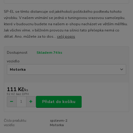
SP-EL se tímto distancuje od jakéhokoli politického podtextu tohoto
výrobku. V našem vnímání se jedná o tuningovou srazovou samolepku,
které v budoucnu budete na našem e-shopu nacházet ve větším měřítku.
Jak všichni víme, v běžném provozu na silnici tato přelepka nemá co
dělat. Ano, můžete za to dos...
celý popis
Dostupnost
Skladem 74 ks
vozidlo
111 Kč
/
ks
92 Kč
bez DPH
Přidat do košíku
Číslo produktu:
spzlevm-2
vozidlo:
Motorka