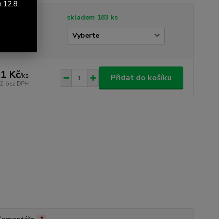
 12.8.
tupnost
skladem 183 ks
idlo
1 Kč
/
ks
Přidat do košíku
Kč
bez DPH