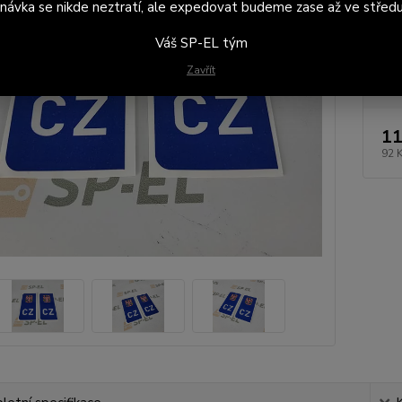
návka se nikde neztratí, ale expedovat budeme zase až ve středu
Dos
Váš SP-EL tým
voz
Zavřít
11
92 