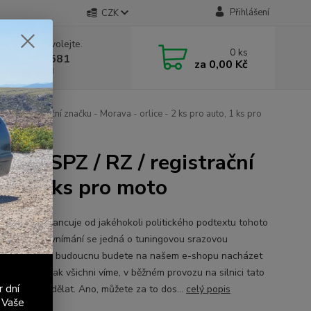
Přihlášení
CZK
 si rady? Zavolejte.
0
ks
 603 411 581
za
0,00 Kč
á 9:00 - 17:00
 / registrační značku - Morava - orlice - 2 ks pro auto, 1 ks pro
p na SPZ / RZ / registrační
uto, 1 ks pro moto
se tímto distancuje od jakéhokoli politického podtextu tohoto
u. V našem vnímání se jedná o tuningovou srazovou
pku, které v budoucnu budete na našem e-shopu nacházet
ím měřítku. Jak všichni víme, v běžném provozu na silnici tato
r dní
ka nemá co dělat. Ano, můžete za to dos...
celý popis
 Vaše