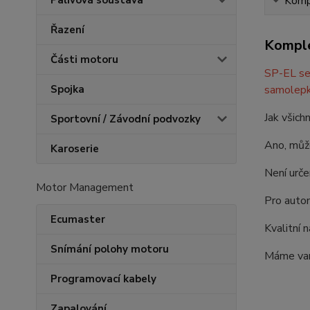
Palivová soustava
Kompl
Řazení
Komple
Části motoru
SP-EL se 
samolepk
Spojka
Jak všich
Sportovní / Závodní podvozky
Ano, může
Karoserie
Není urče
Motor Management
Pro autom
Ecumaster
Kvalitní 
Snímání polohy motoru
Máme vari
Programovací kabely
Zapalování