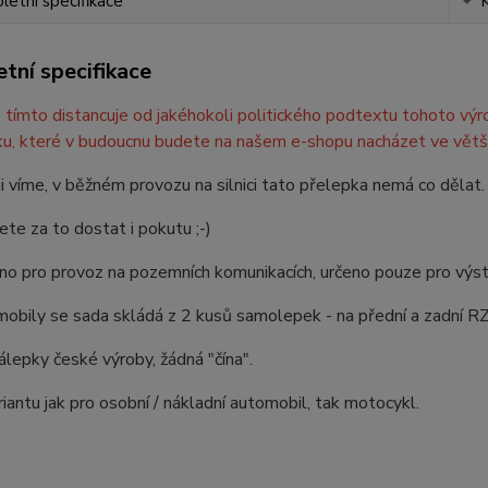
etní specifikace
tní specifikace
tímto distancuje od jakéhokoli politického podtextu tohoto výr
u, které v budoucnu budete na našem e-shopu nacházet ve větš
ni víme, v běžném provozu na silnici tato přelepka nemá co dělat.
te za to dostat i pokutu ;-)
no pro provoz na pozemních komunikacích, určeno pouze pro výst
obily se sada skládá z 2 kusů samolepek - na přední a zadní R
nálepky české výroby, žádná "čína".
antu jak pro osobní / nákladní automobil, tak motocykl.