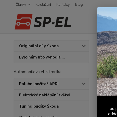
Články
Ke stažení
Kontakty
Blog
Úvod
U
Originální díly Škoda
moto
Bylo nám líto vyhodit ...
Sraz
znač
Automobilová elektronika
Palubní počítač APRI
Elektrické naklápění světel
Tuning budíky Škoda
od p
odde