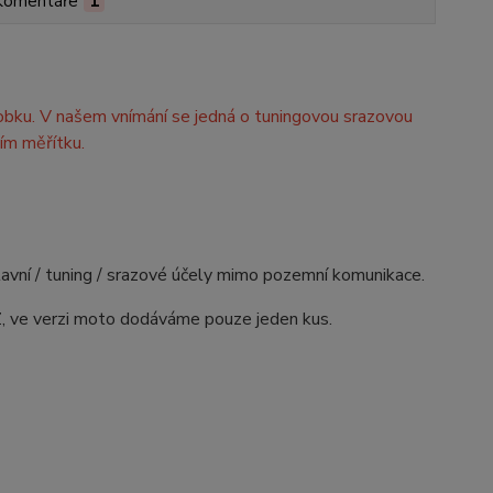
Komentáře
1
obku. V našem vnímání se jedná o tuningovou srazovou
ím měřítku.
avní / tuning / srazové účely mimo pozemní komunikace.
Z, ve verzi moto dodáváme pouze jeden kus.