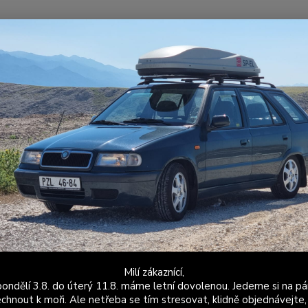
Nevíte
Hledat
+420
Po - P
niverzální autodoplňky
Srazová samolepka / Přelepka / Přelep na SPZ / RZ
ová samolepka / Přelepka / Přele
ku - Morava - orlice - 2 ks pro a
SP-EL 
výrobk
samole
ve větš
Milí zákaznící,
ondělí 3.8. do úterý 11.8. máme letní dovolenou. Jedeme si na pá
přelep
chnout k moři. Ale netřeba se tím stresovat, klidně objednávejte,