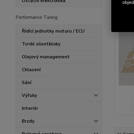
Ostatní elektronika
objed
Performance Tuning
Řídící jednotky motoru / ECU
Tvrdé silentbloky
Olejový management
Chlazení
Sání
Výfuky
Interiér
Brzdy